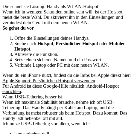
Die schnellste Lösung: Handy als WLAN-Hotspot
Wenn ich in wenigen Sekunden online sein will, ist der Hotspot
meist die beste Wahl. Du aktivierst ihn in den Einstellungen und
verbindest dein Gerät mit dem neuen WLAN.
So gehst du vor
Öffne die Einstellungen deines Handys.
Suche nach
Hotspot
,
Persönlicher Hotspot
oder
Mobiler
Hotspot
.
Aktiviere die Funktion.
Setze einen sicheren Namen und ein Passwort.
Verbinde Laptop oder PC mit dem neuen WLAN.
Wenn du ein iPhone nutzt, findest du die Infos bei Apple direkt hier:
Apple Support: Persönlichen Hotspot verwenden
.
Für Android ist diese Google-Hilfe nützlich:
Android-Hotspot
einrichten
.
Wann USB-Tethering besser ist
Wenn ich maximale Stabilität brauche, nehme ich oft USB-
Tethering. Das Handy hängt per Kabel am Laptop, und die
Verbindung ist meist robuster als beim Hotspot. Dazu kommt: Das
Handy lädt nebenbei oft mit auf.
Ich nutze USB-Tethering vor allem, wenn ich:
lange arbeiten will