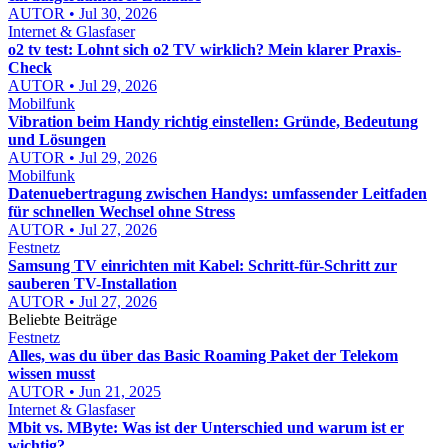
AUTOR • Jul 30, 2026
Internet & Glasfaser
o2 tv test: Lohnt sich o2 TV wirklich? Mein klarer Praxis-
Check
AUTOR • Jul 29, 2026
Mobilfunk
Vibration beim Handy richtig einstellen: Gründe, Bedeutung
und Lösungen
AUTOR • Jul 29, 2026
Mobilfunk
Datenuebertragung zwischen Handys: umfassender Leitfaden
für schnellen Wechsel ohne Stress
AUTOR • Jul 27, 2026
Festnetz
Samsung TV einrichten mit Kabel: Schritt-für-Schritt zur
sauberen TV-Installation
AUTOR • Jul 27, 2026
Beliebte Beiträge
Festnetz
Alles, was du über das Basic Roaming Paket der Telekom
wissen musst
AUTOR • Jun 21, 2025
Internet & Glasfaser
Mbit vs. MByte: Was ist der Unterschied und warum ist er
wichtig?