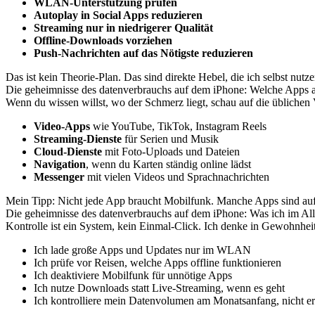
WLAN-Unterstützung prüfen
Autoplay in Social Apps reduzieren
Streaming nur in niedrigerer Qualität
Offline-Downloads vorziehen
Push-Nachrichten auf das Nötigste reduzieren
Das ist kein Theorie-Plan. Das sind direkte Hebel, die ich selbst n
Die geheimnisse des datenverbrauchs auf dem iPhone: Welche Apps 
Wenn du wissen willst, wo der Schmerz liegt, schau auf die üblichen 
Video-Apps
wie YouTube, TikTok, Instagram Reels
Streaming-Dienste
für Serien und Musik
Cloud-Dienste
mit Foto-Uploads und Dateien
Navigation
, wenn du Karten ständig online lädst
Messenger
mit vielen Videos und Sprachnachrichten
Mein Tipp: Nicht jede App braucht Mobilfunk. Manche Apps sind auf
Die geheimnisse des datenverbrauchs auf dem iPhone: Was ich im Al
Kontrolle ist ein System, kein Einmal-Click. Ich denke in Gewohnhei
Ich lade große Apps und Updates nur im WLAN
Ich prüfe vor Reisen, welche Apps offline funktionieren
Ich deaktiviere Mobilfunk für unnötige Apps
Ich nutze Downloads statt Live-Streaming, wenn es geht
Ich kontrolliere mein Datenvolumen am Monatsanfang, nicht e