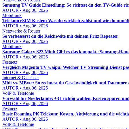
Samsung TV Guide Einstellung: So richtest du den TV-Guide rich
AUTOR • Aug 06, 2026
Mobilfunk
Telekom eSIM Kosten: Was du wirklich zahlst und wie du unnöt
AUTOR • Aug 06, 2026
Netzwerke & Router
So verbesserst du die Reichweite mit deinem Fritz Repeater
AUTOR • Aug 06, 2026
Mobilfunk
Samsung Galaxy S23 Mini: Gibt es das kompakte Samsung-Hand
AUTOR • Aug 06, 2026
Festnetz
Vergleich Magenta TV waipu: Welcher TV-Streaming-Dienst pass
AUTOR • Aug 06, 2026
Internet & Glasfaser
Mbit vs. MByte: So rechnest du Geschwindigkeit und Datenmenge
AUTOR • Aug 06, 2026
VoIP & Telefonie
Vorwahl für Niederlande: +31 richtig wählen, Kosten sparen un
AUTOR • Aug 06, 2026
Festnetz
Basic Roaming PK Telekom: Kosten, Aktivierung und die wichti
AUTOR • Aug 06, 2026
VoIP & Telefonie