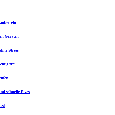
sauber ein
len Geräten
hne Stress
htig frei
rufen
d schnelle Fixes
sst