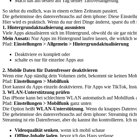
Mach das am besten am Tag deiner Tarifverlängerung
So siehst du endlich, was in einem echten Zeitraum passiert.
Die geheimnisse des datenverbrauchs auf dem iphone: Diese Einstell
Hier wird es praktisch. Wenn du nur drei Dinge änderst, sparst du oft
1. Hintergrundaktualisierung ausmisten
Viele Apps aktualisieren sich im Hintergrund, obwohl du sie gar nich
Mein Ansatz:
Nur Apps im Hintergrund laufen lassen, die wirklich wi
Pfad:
Einstellungen > Allgemein > Hintergrundaktualisierung
Deaktiviere es komplett oder
schalte es nur für einzelne Apps aus
2. Mobile Daten für Datenfresser deaktivieren
Wenn eine App ständig dein Volumen zieht, bekommt sie keinen Mob
Pfad:
Einstellungen > Mobilfunk
Dort kannst du Apps einzeln deaktivieren. Für Apps wie TikTok, Ins
3. WLAN-Unterstützung prüfen
Das iPhone kann bei schlechtem WLAN automatisch auf Mobilfunk aus
Pfad:
Einstellungen > Mobilfunk
ganz unten
Die Option heißt
WLAN-Unterstützung
. Wenn du knappes Datenvolu
Die geheimnisse des datenverbrauchs auf dem iphone: Streaming richti
Streaming ist ein Datenfresser, aber du kannst ihn kontrollieren. Ich m
Videoqualität senken
, wenn ich mobil schaue
Offline-Inhalte laden
, bevor ich das Haus verlasse