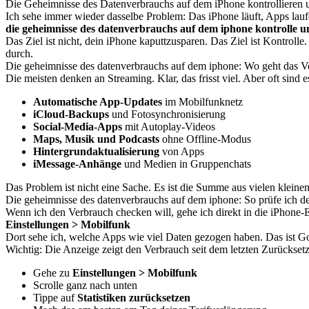
Die Geheimnisse des Datenverbrauchs auf dem iPhone kontrollieren 
Ich sehe immer wieder dasselbe Problem: Das iPhone läuft, Apps la
die geheimnisse des datenverbrauchs auf dem iphone kontrolle 
Das Ziel ist nicht, dein iPhone kaputtzusparen. Das Ziel ist Kontrolle
durch.
Die geheimnisse des datenverbrauchs auf dem iphone: Wo geht das 
Die meisten denken an Streaming. Klar, das frisst viel. Aber oft sind e
Automatische App-Updates
im Mobilfunknetz
iCloud-Backups
und Fotosynchronisierung
Social-Media-Apps
mit Autoplay-Videos
Maps, Musik und Podcasts
ohne Offline-Modus
Hintergrundaktualisierung
von Apps
iMessage-Anhänge
und Medien in Gruppenchats
Das Problem ist nicht eine Sache. Es ist die Summe aus vielen kleine
Die geheimnisse des datenverbrauchs auf dem iphone: So prüfe ich d
Wenn ich den Verbrauch checken will, gehe ich direkt in die iPhone-E
Einstellungen > Mobilfunk
Dort sehe ich, welche Apps wie viel Daten gezogen haben. Das ist Gol
Wichtig: Die Anzeige zeigt den Verbrauch seit dem letzten Zurücksetze
Gehe zu
Einstellungen > Mobilfunk
Scrolle ganz nach unten
Tippe auf
Statistiken zurücksetzen