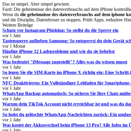
Das ist simpel. Aber simpel gewinnt.
Fazit: Die geheimnisse des datenverbrauchs auf dem iPhone kontrolli
Wenn du
die geheimnisse des datenverbrauchs auf dem iphone ko
und die Disziplin, Datenfresser zu stoppen. Prüfe Apps, reduziere H
Weitere Beiträge
Schutz vor Instagram Phishing: So stellst du die Sperre ein
vor 1 Jahr
Tastensperre aufheben Samsung: So entsperrst du dein Gerät sch
vor 1 Monat
Häufige iPhone 12 Ladeprobleme und wie du sie behebst
vor 1 Jahr
Was bedeutet "iMessage zugestellt"? Alles was du wissen musst
vor 1 Jahr
So legen Sie die SIM-Karte im iPhone X richtig ein: Eine Schritt-
vor 1 Jahr
NFC Deaktivieren: Ein Vollständiger Leitfaden für Smartphone
vor 1 Jahr
WhatsApp Backup automatisch: So sichern Sie Ihre Chats mühe
vor 1 Jahr
Warum dein TikTok Account nicht erreichbar ist und was du da
vor 1 Jahr
So holst du gelöschte WhatsApp-Nachrichten zurück: Ein umfas
vor 1 Jahr
Was kostet der Akkuwechsel beim iPhone 13 Pro? Alle Infos im 
vor 1 Jahr