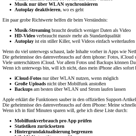
Musik nur über WLAN synchronisieren
Autoplay deaktivieren
, wo es geht
Ein paar grobe Richtwerte helfen dir beim Verständnis:
Musik-Streaming
braucht deutlich weniger Daten als Video
HD-Video
verbraucht massiv mehr als Standardqualität
Autoplay
ist ein stiller Killer, weil Videos einfach weiterlaufen
Wenn du viel unterwegs schaust, lade Inhalte vorher in Apps wie Netflix
Die geheimnisse des datenverbrauchs auf dem iphone: Fotos, iCloud
Viele unterschätzen iCloud. Vor allem Fotos und Backups können Dat
Wenn ich unterwegs bin, will ich nicht, dass mein iPhone alles sofort h
iCloud-Fotos
nur über WLAN nutzen, wenn möglich
Große Uploads
nicht über Mobilfunk anstoßen
Backups
am besten über WLAN und Strom laufen lassen
Apple erklärt die Funktionen sauber in den offiziellen Support-Artike
Die geheimnisse des datenverbrauchs auf dem iPhone: Meine schnell
Wenn ich in fünf Minuten sparen will, gehe ich diese Liste durch:
Mobilfunkverbrauch pro App prüfen
Statistiken zurücksetzen
Hintergrundaktualisierung begrenzen