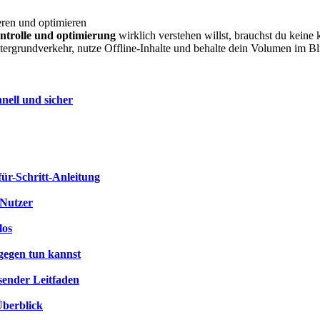
eren und optimieren
ntrolle und optimierung
wirklich verstehen willst, brauchst du keine 
intergrundverkehr, nutze Offline-Inhalte und behalte dein Volumen im 
nell und sicher
für-Schritt-Anleitung
-Nutzer
los
gegen tun kannst
sender Leitfaden
Überblick