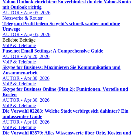
Yahoo Outlook einrichten: So verbindest du dein Yahoo-Konto
mit Outlook richtig
AUTOR • Aug 05, 2026
Netzwerke & Router
Telegram Profil teilen: So geht’s schnell, sauber und ohne
Umwege
AUTOR • Aug 05, 2026
Beliebte Beiträge
VoIP & Telefonie
Fuse.net Email Settings: A Comprehensive Guide
AUTOR • Apr 20, 2026
VoIP & Telefonie
Skype for Business: Maximieren Sie Kommunikation und
Zusammenarbeit
AUTOR • Apr 30, 2026
VoIP & Telefonie
Skype for Business Online (Plan 2): Funktionen, Vorteile und
Kosten
AUTOR • Apr 30, 2026
VoIP & Telefonie
Die Vorwahl 02283: Welche Stadt verbirgt sich dahinter? Ein
umfassender Guide
AUTOR • Apr 10, 2026
VoIP & Telefonie
Die Vorwahl 03579: Alles Wissenswerte über Orte, Kosten und