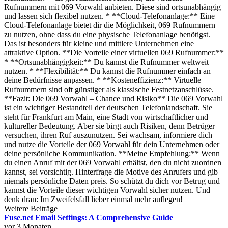
Rufnummern mit 069 Vorwahl anbieten. Diese sind ortsunabhängig
und lassen sich flexibel nutzen. * **Cloud-Telefonanlage:** Eine
Cloud-Telefonanlage bietet dir die Möglichkeit, 069 Rufnummern
zu nutzen, ohne dass du eine physische Telefonanlage benötigst.
Das ist besonders für kleine und mittlere Unternehmen eine
attraktive Option. **Die Vorteile einer virtuellen 069 Rufnummer:**
* **Ortsunabhängigkeit:** Du kannst die Rufnummer weltweit
nutzen. * **Flexibilität:** Du kannst die Rufnummer einfach an
deine Bedürfnisse anpassen. * **Kosteneffizienz:** Virtuelle
Rufnummern sind oft günstiger als klassische Festnetzanschlüsse.
**Fazit: Die 069 Vorwahl – Chance und Risiko** Die 069 Vorwahl
ist ein wichtiger Bestandteil der deutschen Telefonlandschaft. Sie
steht für Frankfurt am Main, eine Stadt von wirtschaftlicher und
kultureller Bedeutung. Aber sie birgt auch Risiken, denn Betrüger
versuchen, ihren Ruf auszunutzen. Sei wachsam, informiere dich
und nutze die Vorteile der 069 Vorwahl für dein Unternehmen oder
deine persönliche Kommunikation. **Meine Empfehlung:** Wenn
du einen Anruf mit der 069 Vorwahl erhältst, den du nicht zuordnen
kannst, sei vorsichtig. Hinterfrage die Motive des Anrufers und gib
niemals persönliche Daten preis. So schützt du dich vor Betrug und
kannst die Vorteile dieser wichtigen Vorwahl sicher nutzen. Und
denk dran: Im Zweifelsfall lieber einmal mehr auflegen!
Weitere Beiträge
Fuse.net Email Settings: A Comprehensive Guide
vor 3 Monaten