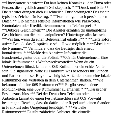
**Unerwartete Anrufe:** Du hast keinen Kontakt zu der Firma oder
Person, die angeblich anruft? Sei skeptisch. * **Druck und Eile:**
Die Anrufer drängen dich zu schnellen Entscheidungen? Das ist ein
typisches Zeichen für Betrug. * **Forderungen nach persönlichen
Daten:** Gib niemals sensible Informationen wie Passwörter,
Kontodaten oder Kreditkartennummern am Telefon preis. *
**Dubiose Geschichten:** Die Anrufer erzählen dir unglaubliche
Geschichten, um dich zu manipulieren? Hinterfrage alles kritisch.
**Was tun, wenn du einen Betrugsanruf erhältst?** * **Lege sofort
auf:** Beende das Gespräch so schnell wie möglich. * **Blockiere
die Nummer:** Verhindere, dass die Betrüger dich erneut
kontaktieren. * **Melde den Anruf:** Informiere die
Bundesnetzagentur oder die Polizei. **069 für Unternehmen: Eine
lokale Rufnummer als Wettbewerbsvorteil** Wenn du ein
Unternehmen führst, kann eine 069 Rufnummer ein echter Vorteil
sein. Sie signalisiert Nähe zu Frankfurt, was besonders für Kunden
und Partner in dieser Region wichtig ist. Außerdem kann eine lokale
Rufnummer das Vertrauen in dein Unternehmen stärken. **Wie
bekommst du eine 069 Rufnummer?** Es gibt verschiedene
Möglichkeiten, eine 069 Rufnummer zu erhalten: * **Klassischer
Festnetzanschluss:** Bei der Deutschen Telekom oder anderen
Anbietern kannst du einen Festnetzanschluss mit 069 Vorwahl
beantragen. Beachte, dass du dafür in der Regel auch einen Standort
in Frankfurt oder Umgebung benötigst. * **Virtuelle
Rufnummer:** Es gibt zahlreiche Anbieter, die virtuelle