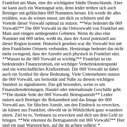
Frankfurt am Main, eine der wichtigsten Städte Deutschlands. Aber
sie kann auch ein Warnsignal sein, denn leider treiben sich auch
Betrüger mit gefälschten 069 Nummern herum. Ich werde dir alles
erzählen, was du wissen musst, um dich zu schützen und die
Vorteile dieser Vorwahl optimal zu nutzen. **Was bedeutet die 069
Vorwahl?** Die 069 Vorwahl ist die Ortsvorwahl von Frankfurt am
Main und einigen umliegenden Gebieten. Wenn du also eine
Nummer mit 069 siehst, weißt du, dass der Anruf potenziell aus
dieser Region kommt. Historisch gesehen war die Vorwahl fest mit
dem Frankfurter Ortsnetz verbunden. Heutzutage bedeutet das nicht
mehr zwingend, dass der Anrufer auch physisch in Frankfurt sitzt.
**Warum ist die 069 Vorwahl so wichtig?** Frankfurt ist ein
bedeutendes Finanzzentrum, ein wichtiger Verkehrsknotenpunkt
und ein wirtschaftliches Kraftzentrum. Die 069 Vorwahl ist daher
auch ein Symbol für diese Bedeutung. Viele Unternehmen nutzen
die 069 Vorwahl, um Seriosität und Nähe zu diesem wichtigen
Standort zu signalisieren. Das gilt besonders, wenn es um
Finanzdienstleistungen, Handel oder internationale Geschäfte geht.
**Die dunkle Seite der 069 Vorwahl: Betrugsanrufe** Leider
nutzen auch Betrüger die Bekanntheit und das Image der 069
Vorwahl aus. Sie fälschen Anrufe, um den Eindruck zu erwecken,
sie kämen aus Frankfurt, obwohl sie in Wirklichkeit ganz woanders
sitzen. Ziel ist es, Vertrauen zu erwecken und dich um dein Geld zu
bringen. **Wie erkennst du Betrugsanrufe mit 069 Vorwahl?** Hier
sind ein paar Warnzeichen, auf die du achten solltest: *