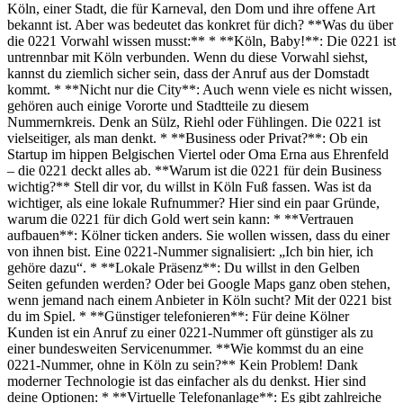
Köln, einer Stadt, die für Karneval, den Dom und ihre offene Art
bekannt ist. Aber was bedeutet das konkret für dich? **Was du über
die 0221 Vorwahl wissen musst:** * **Köln, Baby!**: Die 0221 ist
untrennbar mit Köln verbunden. Wenn du diese Vorwahl siehst,
kannst du ziemlich sicher sein, dass der Anruf aus der Domstadt
kommt. * **Nicht nur die City**: Auch wenn viele es nicht wissen,
gehören auch einige Vororte und Stadtteile zu diesem
Nummernkreis. Denk an Sülz, Riehl oder Fühlingen. Die 0221 ist
vielseitiger, als man denkt. * **Business oder Privat?**: Ob ein
Startup im hippen Belgischen Viertel oder Oma Erna aus Ehrenfeld
– die 0221 deckt alles ab. **Warum ist die 0221 für dein Business
wichtig?** Stell dir vor, du willst in Köln Fuß fassen. Was ist da
wichtiger, als eine lokale Rufnummer? Hier sind ein paar Gründe,
warum die 0221 für dich Gold wert sein kann: * **Vertrauen
aufbauen**: Kölner ticken anders. Sie wollen wissen, dass du einer
von ihnen bist. Eine 0221-Nummer signalisiert: „Ich bin hier, ich
gehöre dazu“. * **Lokale Präsenz**: Du willst in den Gelben
Seiten gefunden werden? Oder bei Google Maps ganz oben stehen,
wenn jemand nach einem Anbieter in Köln sucht? Mit der 0221 bist
du im Spiel. * **Günstiger telefonieren**: Für deine Kölner
Kunden ist ein Anruf zu einer 0221-Nummer oft günstiger als zu
einer bundesweiten Servicenummer. **Wie kommst du an eine
0221-Nummer, ohne in Köln zu sein?** Kein Problem! Dank
moderner Technologie ist das einfacher als du denkst. Hier sind
deine Optionen: * **Virtuelle Telefonanlage**: Es gibt zahlreiche