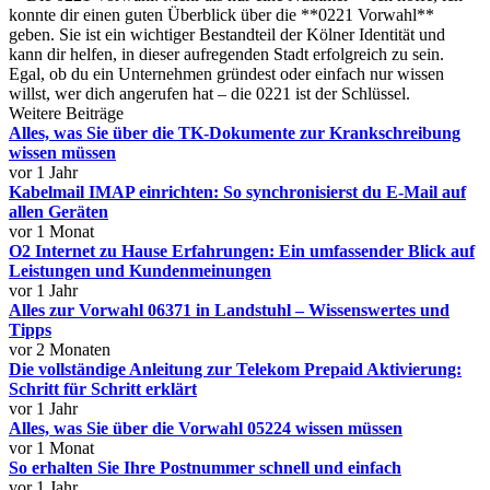
konnte dir einen guten Überblick über die **0221 Vorwahl**
geben. Sie ist ein wichtiger Bestandteil der Kölner Identität und
kann dir helfen, in dieser aufregenden Stadt erfolgreich zu sein.
Egal, ob du ein Unternehmen gründest oder einfach nur wissen
willst, wer dich angerufen hat – die 0221 ist der Schlüssel.
Weitere Beiträge
Alles, was Sie über die TK-Dokumente zur Krankschreibung
wissen müssen
vor 1 Jahr
Kabelmail IMAP einrichten: So synchronisierst du E-Mail auf
allen Geräten
vor 1 Monat
O2 Internet zu Hause Erfahrungen: Ein umfassender Blick auf
Leistungen und Kundenmeinungen
vor 1 Jahr
Alles zur Vorwahl 06371 in Landstuhl – Wissenswertes und
Tipps
vor 2 Monaten
Die vollständige Anleitung zur Telekom Prepaid Aktivierung:
Schritt für Schritt erklärt
vor 1 Jahr
Alles, was Sie über die Vorwahl 05224 wissen müssen
vor 1 Monat
So erhalten Sie Ihre Postnummer schnell und einfach
vor 1 Jahr