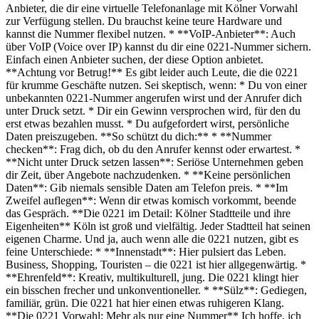
Anbieter, die dir eine virtuelle Telefonanlage mit Kölner Vorwahl
zur Verfügung stellen. Du brauchst keine teure Hardware und
kannst die Nummer flexibel nutzen. * **VoIP-Anbieter**: Auch
über VoIP (Voice over IP) kannst du dir eine 0221-Nummer sichern.
Einfach einen Anbieter suchen, der diese Option anbietet.
**Achtung vor Betrug!** Es gibt leider auch Leute, die die 0221
für krumme Geschäfte nutzen. Sei skeptisch, wenn: * Du von einer
unbekannten 0221-Nummer angerufen wirst und der Anrufer dich
unter Druck setzt. * Dir ein Gewinn versprochen wird, für den du
erst etwas bezahlen musst. * Du aufgefordert wirst, persönliche
Daten preiszugeben. **So schützt du dich:** * **Nummer
checken**: Frag dich, ob du den Anrufer kennst oder erwartest. *
**Nicht unter Druck setzen lassen**: Seriöse Unternehmen geben
dir Zeit, über Angebote nachzudenken. * **Keine persönlichen
Daten**: Gib niemals sensible Daten am Telefon preis. * **Im
Zweifel auflegen**: Wenn dir etwas komisch vorkommt, beende
das Gespräch. **Die 0221 im Detail: Kölner Stadtteile und ihre
Eigenheiten** Köln ist groß und vielfältig. Jeder Stadtteil hat seinen
eigenen Charme. Und ja, auch wenn alle die 0221 nutzen, gibt es
feine Unterschiede: * **Innenstadt**: Hier pulsiert das Leben.
Business, Shopping, Touristen – die 0221 ist hier allgegenwärtig. *
**Ehrenfeld**: Kreativ, multikulturell, jung. Die 0221 klingt hier
ein bisschen frecher und unkonventioneller. * **Sülz**: Gediegen,
familiär, grün. Die 0221 hat hier einen etwas ruhigeren Klang.
**Die 0221 Vorwahl: Mehr als nur eine Nummer** Ich hoffe, ich