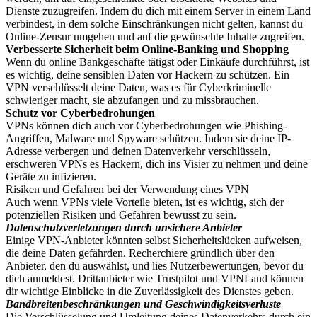
Dienste zuzugreifen. Indem du dich mit einem Server in einem Land
verbindest, in dem solche Einschränkungen nicht gelten, kannst du
Online-Zensur umgehen und auf die gewünschte Inhalte zugreifen.
Verbesserte Sicherheit beim Online-Banking und Shopping
Wenn du online Bankgeschäfte tätigst oder Einkäufe durchführst, ist
es wichtig, deine sensiblen Daten vor Hackern zu schützen. Ein
VPN verschlüsselt deine Daten, was es für Cyberkriminelle
schwieriger macht, sie abzufangen und zu missbrauchen.
Schutz vor Cyberbedrohungen
VPNs können dich auch vor Cyberbedrohungen wie Phishing-
Angriffen, Malware und Spyware schützen. Indem sie deine IP-
Adresse verbergen und deinen Datenverkehr verschlüsseln,
erschweren VPNs es Hackern, dich ins Visier zu nehmen und deine
Geräte zu infizieren.
Risiken und Gefahren bei der Verwendung eines VPN
Auch wenn VPNs viele Vorteile bieten, ist es wichtig, sich der
potenziellen Risiken und Gefahren bewusst zu sein.
Datenschutzverletzungen durch unsichere Anbieter
Einige VPN-Anbieter könnten selbst Sicherheitslücken aufweisen,
die deine Daten gefährden. Recherchiere gründlich über den
Anbieter, den du auswählst, und lies Nutzerbewertungen, bevor du
dich anmeldest. Drittanbieter wie Trustpilot und VPNLand können
dir wichtige Einblicke in die Zuverlässigkeit des Dienstes geben.
Bandbreitenbeschränkungen und Geschwindigkeitsverluste
Die Verschlüsselung und Umleitung deines Datenverkehrs durch ein