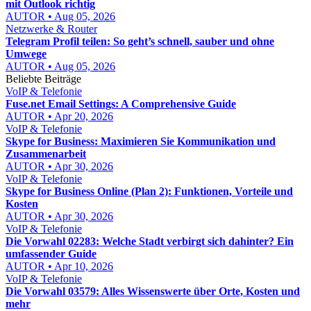
mit Outlook richtig
AUTOR • Aug 05, 2026
Netzwerke & Router
Telegram Profil teilen: So geht’s schnell, sauber und ohne
Umwege
AUTOR • Aug 05, 2026
Beliebte Beiträge
VoIP & Telefonie
Fuse.net Email Settings: A Comprehensive Guide
AUTOR • Apr 20, 2026
VoIP & Telefonie
Skype for Business: Maximieren Sie Kommunikation und
Zusammenarbeit
AUTOR • Apr 30, 2026
VoIP & Telefonie
Skype for Business Online (Plan 2): Funktionen, Vorteile und
Kosten
AUTOR • Apr 30, 2026
VoIP & Telefonie
Die Vorwahl 02283: Welche Stadt verbirgt sich dahinter? Ein
umfassender Guide
AUTOR • Apr 10, 2026
VoIP & Telefonie
Die Vorwahl 03579: Alles Wissenswerte über Orte, Kosten und
mehr