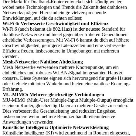
Der Markt für Dualband-Router entwickelt sich ständig weiter,
wobei neue Technologien und Trends die Zukunft des drahtlosen
Netzwerks prägen. Hier sind einige vielversprechende
Entwicklungen, auf die du achten solltest:
Wi-Fi 6: Verbesserte Geschwindigkeit und Effizienz
Wi-Fi 6 (auch bekannt als 802.11ax) ist der neueste Standard für
drahtlose Netzwerke und bietet gegenüber früheren Generationen
erhebliche Verbesserungen. Mit Wi-Fi 6 kannst du dich auf höhere
Geschwindigkeiten, geringere Latenzzeiten und eine verbesserte
Effizienz freuen, insbesondere in Umgebungen mit mehreren
Geräten.
Mesh-Netzwerke: Nahtlose Abdeckung
Mesh-Netzwerke verwenden mehrere Knotenpunkte, um ein
einheitliches und robustes WLAN-Signal im gesamten Haus zu
создать. Diese Systeme eignen sich hervorragend für große Häuser
oder Gebiete mit toten Winkeln und bieten eine nahtlose Roaming-
Erfahrung.
MU-MIMO: Mehrere gleichzeitige Verbindungen
MU-MIMO (Multi-User Multiple-Input Multiple-Output) ermöglicht
es einem Router, gleichzeitig Daten an mehrere Geräte zu senden.
Dies verbessert die Gesamtleistung und reduziert Engpässe,
insbesondere wenn mehrere Benutzer bandbreitenintensive
Anwendungen verwenden.
Künstliche Intelligenz: Optimierte Netzwerkleistung
Künstliche Intelligenz (KI) wird zunehmend in Routern eingesetzt,