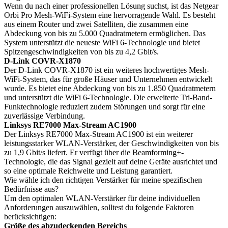
Wenn du nach einer professionellen Lösung suchst, ist das Netgear
Orbi Pro Mesh-WiFi-System eine hervorragende Wahl. Es besteht
aus einem Router und zwei Satelliten, die zusammen eine
Abdeckung von bis zu 5.000 Quadratmetern ermöglichen. Das
System unterstützt die neueste WiFi 6-Technologie und bietet
Spitzengeschwindigkeiten von bis zu 4,2 Gbit/s.
D-Link COVR-X1870
Der D-Link COVR-X1870 ist ein weiteres hochwertiges Mesh-
WiFi-System, das für große Häuser und Unternehmen entwickelt
wurde. Es bietet eine Abdeckung von bis zu 1.850 Quadratmetern
und unterstützt die WiFi 6-Technologie. Die erweiterte Tri-Band-
Funktechnologie reduziert zudem Störungen und sorgt für eine
zuverlässige Verbindung.
Linksys RE7000 Max-Stream AC1900
Der Linksys RE7000 Max-Stream AC1900 ist ein weiterer
leistungsstarker WLAN-Verstärker, der Geschwindigkeiten von bis
zu 1,9 Gbit/s liefert. Er verfügt über die Beamforming+-
Technologie, die das Signal gezielt auf deine Geräte ausrichtet und
so eine optimale Reichweite und Leistung garantiert.
Wie wähle ich den richtigen Verstärker für meine spezifischen
Bedürfnisse aus?
Um den optimalen WLAN-Verstärker für deine individuellen
Anforderungen auszuwählen, solltest du folgende Faktoren
berücksichtigen:
Größe des abzudeckenden Bereichs