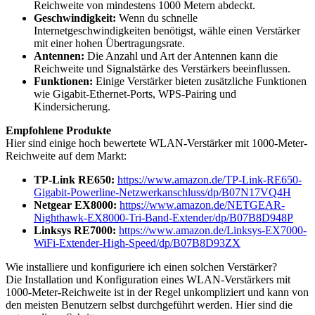
Reichweite von mindestens 1000 Metern abdeckt.
Geschwindigkeit:
Wenn du schnelle
Internetgeschwindigkeiten benötigst, wähle einen Verstärker
mit einer hohen Übertragungsrate.
Antennen:
Die Anzahl und Art der Antennen kann die
Reichweite und Signalstärke des Verstärkers beeinflussen.
Funktionen:
Einige Verstärker bieten zusätzliche Funktionen
wie Gigabit-Ethernet-Ports, WPS-Pairing und
Kindersicherung.
Empfohlene Produkte
Hier sind einige hoch bewertete WLAN-Verstärker mit 1000-Meter-
Reichweite auf dem Markt:
TP-Link RE650:
https://www.amazon.de/TP-Link-RE650-
Gigabit-Powerline-Netzwerkanschluss/dp/B07N17VQ4H
Netgear EX8000:
https://www.amazon.de/NETGEAR-
Nighthawk-EX8000-Tri-Band-Extender/dp/B07B8D948P
Linksys RE7000:
https://www.amazon.de/Linksys-EX7000-
WiFi-Extender-High-Speed/dp/B07B8D93ZX
Wie installiere und konfiguriere ich einen solchen Verstärker?
Die Installation und Konfiguration eines WLAN-Verstärkers mit
1000-Meter-Reichweite ist in der Regel unkompliziert und kann von
den meisten Benutzern selbst durchgeführt werden. Hier sind die