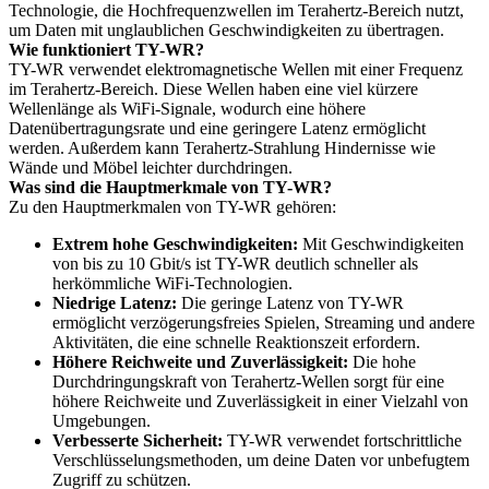
Technologie, die Hochfrequenzwellen im Terahertz-Bereich nutzt,
um Daten mit unglaublichen Geschwindigkeiten zu übertragen.
Wie funktioniert TY-WR?
TY-WR verwendet elektromagnetische Wellen mit einer Frequenz
im Terahertz-Bereich. Diese Wellen haben eine viel kürzere
Wellenlänge als WiFi-Signale, wodurch eine höhere
Datenübertragungsrate und eine geringere Latenz ermöglicht
werden. Außerdem kann Terahertz-Strahlung Hindernisse wie
Wände und Möbel leichter durchdringen.
Was sind die Hauptmerkmale von TY-WR?
Zu den Hauptmerkmalen von TY-WR gehören:
Extrem hohe Geschwindigkeiten:
Mit Geschwindigkeiten
von bis zu 10 Gbit/s ist TY-WR deutlich schneller als
herkömmliche WiFi-Technologien.
Niedrige Latenz:
Die geringe Latenz von TY-WR
ermöglicht verzögerungsfreies Spielen, Streaming und andere
Aktivitäten, die eine schnelle Reaktionszeit erfordern.
Höhere Reichweite und Zuverlässigkeit:
Die hohe
Durchdringungskraft von Terahertz-Wellen sorgt für eine
höhere Reichweite und Zuverlässigkeit in einer Vielzahl von
Umgebungen.
Verbesserte Sicherheit:
TY-WR verwendet fortschrittliche
Verschlüsselungsmethoden, um deine Daten vor unbefugtem
Zugriff zu schützen.