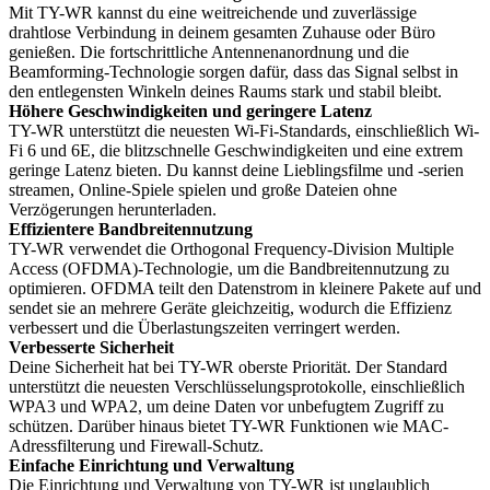
Mit TY-WR kannst du eine weitreichende und zuverlässige
drahtlose Verbindung in deinem gesamten Zuhause oder Büro
genießen. Die fortschrittliche Antennenanordnung und die
Beamforming-Technologie sorgen dafür, dass das Signal selbst in
den entlegensten Winkeln deines Raums stark und stabil bleibt.
Höhere Geschwindigkeiten und geringere Latenz
TY-WR unterstützt die neuesten Wi-Fi-Standards, einschließlich Wi-
Fi 6 und 6E, die blitzschnelle Geschwindigkeiten und eine extrem
geringe Latenz bieten. Du kannst deine Lieblingsfilme und -serien
streamen, Online-Spiele spielen und große Dateien ohne
Verzögerungen herunterladen.
Effizientere Bandbreitennutzung
TY-WR verwendet die Orthogonal Frequency-Division Multiple
Access (OFDMA)-Technologie, um die Bandbreitennutzung zu
optimieren. OFDMA teilt den Datenstrom in kleinere Pakete auf und
sendet sie an mehrere Geräte gleichzeitig, wodurch die Effizienz
verbessert und die Überlastungszeiten verringert werden.
Verbesserte Sicherheit
Deine Sicherheit hat bei TY-WR oberste Priorität. Der Standard
unterstützt die neuesten Verschlüsselungsprotokolle, einschließlich
WPA3 und WPA2, um deine Daten vor unbefugtem Zugriff zu
schützen. Darüber hinaus bietet TY-WR Funktionen wie MAC-
Adressfilterung und Firewall-Schutz.
Einfache Einrichtung und Verwaltung
Die Einrichtung und Verwaltung von TY-WR ist unglaublich