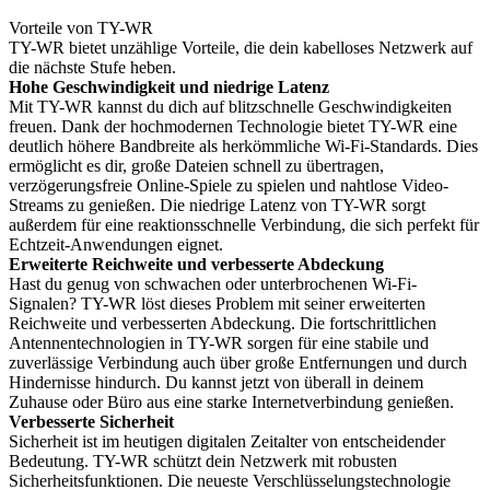
Vorteile von TY-WR
TY-WR bietet unzählige Vorteile, die dein kabelloses Netzwerk auf
die nächste Stufe heben.
Hohe Geschwindigkeit und niedrige Latenz
Mit TY-WR kannst du dich auf blitzschnelle Geschwindigkeiten
freuen. Dank der hochmodernen Technologie bietet TY-WR eine
deutlich höhere Bandbreite als herkömmliche Wi-Fi-Standards. Dies
ermöglicht es dir, große Dateien schnell zu übertragen,
verzögerungsfreie Online-Spiele zu spielen und nahtlose Video-
Streams zu genießen. Die niedrige Latenz von TY-WR sorgt
außerdem für eine reaktionsschnelle Verbindung, die sich perfekt für
Echtzeit-Anwendungen eignet.
Erweiterte Reichweite und verbesserte Abdeckung
Hast du genug von schwachen oder unterbrochenen Wi-Fi-
Signalen? TY-WR löst dieses Problem mit seiner erweiterten
Reichweite und verbesserten Abdeckung. Die fortschrittlichen
Antennentechnologien in TY-WR sorgen für eine stabile und
zuverlässige Verbindung auch über große Entfernungen und durch
Hindernisse hindurch. Du kannst jetzt von überall in deinem
Zuhause oder Büro aus eine starke Internetverbindung genießen.
Verbesserte Sicherheit
Sicherheit ist im heutigen digitalen Zeitalter von entscheidender
Bedeutung. TY-WR schützt dein Netzwerk mit robusten
Sicherheitsfunktionen. Die neueste Verschlüsselungstechnologie