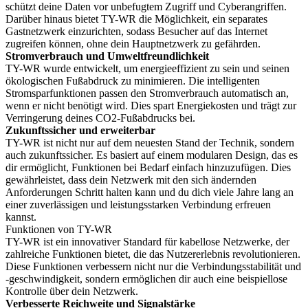
schützt deine Daten vor unbefugtem Zugriff und Cyberangriffen.
Darüber hinaus bietet TY-WR die Möglichkeit, ein separates
Gastnetzwerk einzurichten, sodass Besucher auf das Internet
zugreifen können, ohne dein Hauptnetzwerk zu gefährden.
Stromverbrauch und Umweltfreundlichkeit
TY-WR wurde entwickelt, um energieeffizient zu sein und seinen
ökologischen Fußabdruck zu minimieren. Die intelligenten
Stromsparfunktionen passen den Stromverbrauch automatisch an,
wenn er nicht benötigt wird. Dies spart Energiekosten und trägt zur
Verringerung deines CO2-Fußabdrucks bei.
Zukunftssicher und erweiterbar
TY-WR ist nicht nur auf dem neuesten Stand der Technik, sondern
auch zukunftssicher. Es basiert auf einem modularen Design, das es
dir ermöglicht, Funktionen bei Bedarf einfach hinzuzufügen. Dies
gewährleistet, dass dein Netzwerk mit den sich ändernden
Anforderungen Schritt halten kann und du dich viele Jahre lang an
einer zuverlässigen und leistungsstarken Verbindung erfreuen
kannst.
Funktionen von TY-WR
TY-WR ist ein innovativer Standard für kabellose Netzwerke, der
zahlreiche Funktionen bietet, die das Nutzererlebnis revolutionieren.
Diese Funktionen verbessern nicht nur die Verbindungsstabilität und
-geschwindigkeit, sondern ermöglichen dir auch eine beispiellose
Kontrolle über dein Netzwerk.
Verbesserte Reichweite und Signalstärke