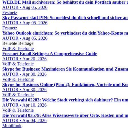
WEB.DE Mail archivieren: So behältst du dein Postfach sauber u
AUTOR • Aug 05, 2026
Festnetz
Sky Passwort statt PIN: So meldest du dich schnell und sicher an
AUTOR • Aug 05, 2026
Festnetz
Yahoo Outlook einrichten: So verbindest du dein Yahoo-Konto mi
AUTOR • Aug 05, 2026
Beliebte Beiträge
VoIP & Telefonie
Fuse.net Email Settings: A Comprehensive Guide
AUTOR • Apr 20, 2026
VoIP & Telefonie
Skype for Business: Maximieren Sie Kommunikation und Zusa
AUTOR • Apr 30, 2026
VoIP & Telefonie
Skype for Business Online (Plan 2): Funktionen, Vorteile und Ko
AUTOR • Apr 30, 2026
VoIP & Telefonie
Die Vorwahl 02283: Welche Stadt verbirgt sich dahinter? Ein u
AUTOR • Apr 10, 2026
VoIP & Telefonie
Die Vorwahl 03579: Alles Wissenswerte über Orte, Kosten und 
AUTOR • Apr 04, 2026
Mobilfunk