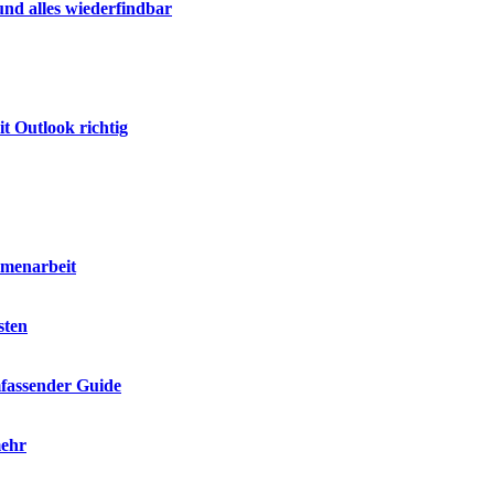
nd alles wiederfindbar
t Outlook richtig
mmenarbeit
sten
mfassender Guide
mehr