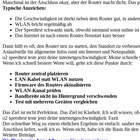
Manchmal ist der Anschluss okay, aber der Router macht dicht. Das pas
Typische Anzeichen:
Die Geschwindigkeit ist direkt neben dem Router gut, in ande
WLAN bricht regelmäßig ab
Der Speedtest schwankt stark, obwohl niemand sonst online ist
Das Internet ist nach einem Router-Neustart kurz besser
Dann hilft es oft, den Router neu zu starten, den Standort zu verbes
Anlaufstelle für allgemeine Infos rund um Internet und Netzqualität.
o2 speedtest teste jetzt deine internetgeschwindigkeit: Meine schnell
Wenn ich schnell bessere Werte will, gehe ich diese Punkte durch:
Router zentral platzieren
LAN-Kabel statt WLAN nutzen
Firmware des Routers aktualisieren
WLAN-Kanal prüfen
Bandbreite nicht im Hintergrund verschwenden
Test mit mehreren Geräten vergleichen
Das Ziel ist nicht Perfektion. Das Ziel ist Klarheit. Ich will wissen,
o2 speedtest teste jetzt deine internetgeschwindigkeit: Fazit
Der schnellste Weg zu einem ehrlichen Ergebnis ist einfach: sauber 
Anschluss liefert, weiß ich es. Wenn nicht, habe ich die Basis für den 
Weitere Beiträge