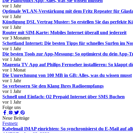
Die Plantronics App: Alles, was Sie wissen müssen
vor 1 Jahr
Optimale WLAN-Verstärkung mit dem Fritz Repeater für Glasfa
vor 1 Jahr
Kündigung DSL Vertrag Muster: So erstellen Sie das perfekte 
vor 1 Jahr
Router mit SIM-Karte: Mobiles Internet überall und jederzeit
vor 3 Monaten
Schottland Internet: Die besten Tipps für schnelles Surfen im N
vor 1 Jahr
Die besten Tools zur App-Messung: So optimierst du dein App-T
vor 1 Jahr
Magenta TV App auf Philips Fernseher installieren: So klappt di
vor 1 Monat
Die Umrechnung von 100 MB in GB: Alles, was du wissen musst
vor 1 Jahr
So verbessern Sie den Klang Ihres Radioempfangs
vor 1 Jahr
Schnell und Einfach: O2 Prepaid Internet über SMS Buchen
vor 1 Jahr
Folge uns
Neue Beiträge
Festnetz
Kabelmail IMAP einrichten: So synchronisierst du E-Mail auf al