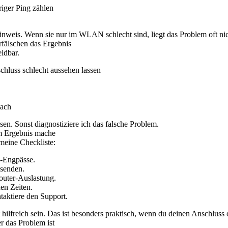
riger Ping zählen
 Hinweis. Wenn sie nur im WLAN schlecht sind, liegt das Problem oft n
erfälschen das Ergebnis
idbar.
luss schlecht aussehen lassen
wach
n. Sonst diagnostiziere ich das falsche Problem.
dem Ergebnis mache
 meine Checkliste:
-Engpässe.
 senden.
outer-Auslastung.
en Zeiten.
aktiere den Support.
 hilfreich sein. Das ist besonders praktisch, wenn du deinen Anschluss o
er das Problem ist