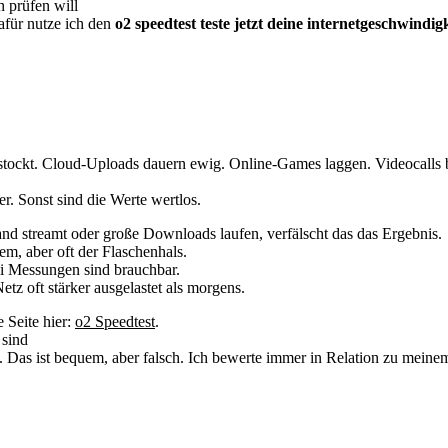
h prüfen will
afür nutze ich den
o2 speedtest teste jetzt deine internetgeschwindig
g stockt. Cloud-Uploads dauern ewig. Online-Games laggen. Videocalls 
r. Sonst sind die Werte wertlos.
 streamt oder große Downloads laufen, verfälscht das das Ergebnis.
, aber oft der Flaschenhals.
ei Messungen sind brauchbar.
etz oft stärker ausgelastet als morgens.
e Seite hier:
o2 Speedtest
.
 sind
 Das ist bequem, aber falsch. Ich bewerte immer in Relation zu meine