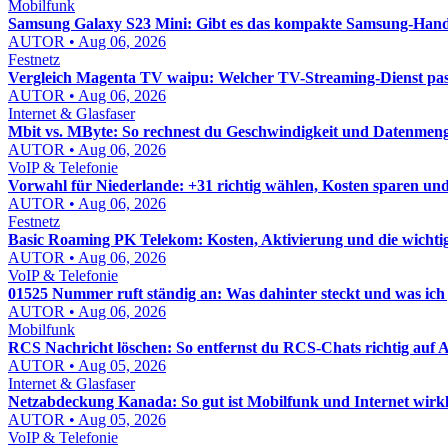
Mobilfunk
Samsung Galaxy S23 Mini: Gibt es das kompakte Samsung-Hand
AUTOR • Aug 06, 2026
Festnetz
Vergleich Magenta TV waipu: Welcher TV-Streaming-Dienst pass
AUTOR • Aug 06, 2026
Internet & Glasfaser
Mbit vs. MByte: So rechnest du Geschwindigkeit und Datenmenge
AUTOR • Aug 06, 2026
VoIP & Telefonie
Vorwahl für Niederlande: +31 richtig wählen, Kosten sparen un
AUTOR • Aug 06, 2026
Festnetz
Basic Roaming PK Telekom: Kosten, Aktivierung und die wichti
AUTOR • Aug 06, 2026
VoIP & Telefonie
01525 Nummer ruft ständig an: Was dahinter steckt und was ich j
AUTOR • Aug 06, 2026
Mobilfunk
RCS Nachricht löschen: So entfernst du RCS-Chats richtig auf
AUTOR • Aug 05, 2026
Internet & Glasfaser
Netzabdeckung Kanada: So gut ist Mobilfunk und Internet wirkl
AUTOR • Aug 05, 2026
VoIP & Telefonie