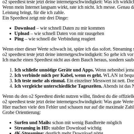
o2 speedtest teste jetzt deine internetgeschwindigkeit: Was ich wirklic
Wenn mein Internet langsam wirkt, rate ich nicht. Ich messe. Genau d
Leistung bringt, für die ich zahle.
Ein Speedtest zeigt mir drei Dinge:
Download
– wie schnell Daten zu mir kommen
Upload
– wie schnell Daten von mir rausgehen
Ping
– wie schnell die Verbindung reagiert
Wenn einer dieser Werte schwach ist, spüre ich das sofort. Streamin
o2 speedtest teste jetzt deine internetgeschwindigkeit: So gehe ich vor
Ich mache einen Speedtest nicht aus dem Bauch heraus, sondern saube
Ich schließe unnötige Geräte und Apps.
Wenn nebenbei jemand
Ich verbinde mich per Kabel, wenn es geht.
WLAN ist bequem
Ich teste mehr als einmal.
Ein einzelner Messwert ist nett. Dr
Ich vergleiche unterschiedliche Tageszeiten.
Abends ist das N
Wenn du den o2 Speedtest direkt nutzen willst, findest du die offiziell
o2 speedtest teste jetzt deine internetgeschwindigkeit: Was gute Werte
Hier machen viele den Fehler und schauen nur auf die maximale Zahl.
Grobe Orientierung:
Surfen und Mails:
schon mit wenig Bandbreite möglich
Streaming in HD:
stabiler Download wichtig
4K-Streaming:
deutlich mehr Download nötig