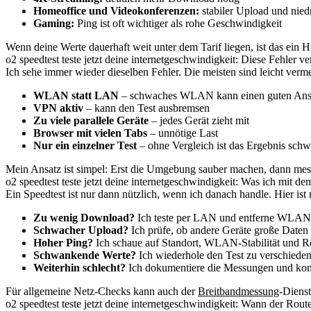
Homeoffice und Videokonferenzen:
stabiler Upload und nied
Gaming:
Ping ist oft wichtiger als rohe Geschwindigkeit
Wenn deine Werte dauerhaft weit unter dem Tarif liegen, ist das ein
o2 speedtest teste jetzt deine internetgeschwindigkeit: Diese Fehler v
Ich sehe immer wieder dieselben Fehler. Die meisten sind leicht verme
WLAN statt LAN
– schwaches WLAN kann einen guten Ansch
VPN aktiv
– kann den Test ausbremsen
Zu viele parallele Geräte
– jedes Gerät zieht mit
Browser mit vielen Tabs
– unnötige Last
Nur ein einzelner Test
– ohne Vergleich ist das Ergebnis sch
Mein Ansatz ist simpel: Erst die Umgebung sauber machen, dann messe
o2 speedtest teste jetzt deine internetgeschwindigkeit: Was ich mit 
Ein Speedtest ist nur dann nützlich, wenn ich danach handle. Hier ist
Zu wenig Download?
Ich teste per LAN und entferne WLAN
Schwacher Upload?
Ich prüfe, ob andere Geräte große Daten
Hoher Ping?
Ich schaue auf Standort, WLAN-Stabilität und R
Schwankende Werte?
Ich wiederhole den Test zu verschieden
Weiterhin schlecht?
Ich dokumentiere die Messungen und kont
Für allgemeine Netz-Checks kann auch der
Breitbandmessung
-Dienst
o2 speedtest teste jetzt deine internetgeschwindigkeit: Wann der Rout