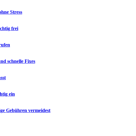
hne Stress
htig frei
rufen
d schnelle Fixes
sst
tig ein
ige Gebühren vermeidest