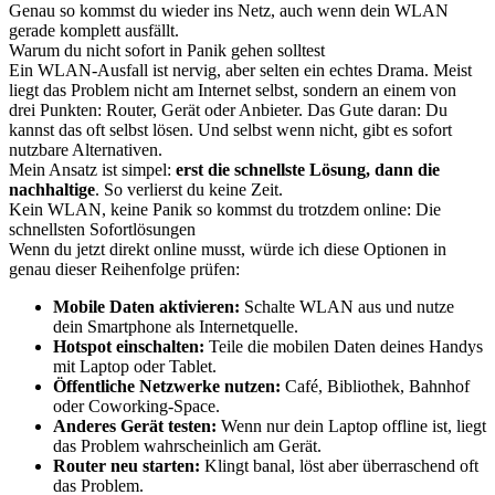
Genau so kommst du wieder ins Netz, auch wenn dein WLAN
gerade komplett ausfällt.
Warum du nicht sofort in Panik gehen solltest
Ein WLAN-Ausfall ist nervig, aber selten ein echtes Drama. Meist
liegt das Problem nicht am Internet selbst, sondern an einem von
drei Punkten: Router, Gerät oder Anbieter. Das Gute daran: Du
kannst das oft selbst lösen. Und selbst wenn nicht, gibt es sofort
nutzbare Alternativen.
Mein Ansatz ist simpel:
erst die schnellste Lösung, dann die
nachhaltige
. So verlierst du keine Zeit.
Kein WLAN, keine Panik so kommst du trotzdem online: Die
schnellsten Sofortlösungen
Wenn du jetzt direkt online musst, würde ich diese Optionen in
genau dieser Reihenfolge prüfen:
Mobile Daten aktivieren:
Schalte WLAN aus und nutze
dein Smartphone als Internetquelle.
Hotspot einschalten:
Teile die mobilen Daten deines Handys
mit Laptop oder Tablet.
Öffentliche Netzwerke nutzen:
Café, Bibliothek, Bahnhof
oder Coworking-Space.
Anderes Gerät testen:
Wenn nur dein Laptop offline ist, liegt
das Problem wahrscheinlich am Gerät.
Router neu starten:
Klingt banal, löst aber überraschend oft
das Problem.