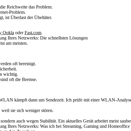
st die Reichweite das Problem.
rnet-Problem.
, ist Überlast der Übeltäter.
by Ookla
oder
Fast.com
.
g Ihres Netzwerks: Die schnellsten Lösungen
ist am meisten.
rden oft bereinigt.
icherheit.
n wichtig.
ind oft die Bremse.
 WLAN kämpft dann um Sendezeit. Ich prüfe mit einer WLAN-Analyse-A
weil sie sich weniger stören.
ndern auch wegen Stabilität. Ein aktuelles Gerät arbeitet meist sauberer
g Ihres Netzwerks: Was ich bei Streaming, Gaming und Homeoffice