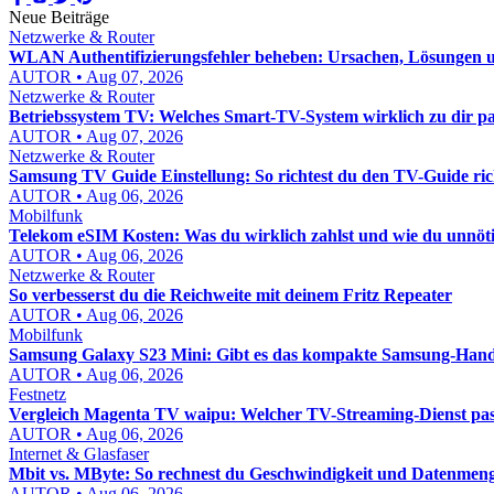
Neue Beiträge
Netzwerke & Router
WLAN Authentifizierungsfehler beheben: Ursachen, Lösungen un
AUTOR • Aug 07, 2026
Netzwerke & Router
Betriebssystem TV: Welches Smart-TV-System wirklich zu dir pa
AUTOR • Aug 07, 2026
Netzwerke & Router
Samsung TV Guide Einstellung: So richtest du den TV-Guide rich
AUTOR • Aug 06, 2026
Mobilfunk
Telekom eSIM Kosten: Was du wirklich zahlst und wie du unnöt
AUTOR • Aug 06, 2026
Netzwerke & Router
So verbesserst du die Reichweite mit deinem Fritz Repeater
AUTOR • Aug 06, 2026
Mobilfunk
Samsung Galaxy S23 Mini: Gibt es das kompakte Samsung-Hand
AUTOR • Aug 06, 2026
Festnetz
Vergleich Magenta TV waipu: Welcher TV-Streaming-Dienst pass
AUTOR • Aug 06, 2026
Internet & Glasfaser
Mbit vs. MByte: So rechnest du Geschwindigkeit und Datenmenge
AUTOR • Aug 06, 2026