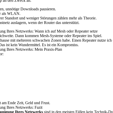
tup an den Zweck an.
en, unnötige Downloads pausieren.
er als WLAN.
rer Standort und weniger Störungen zählen mehr als Theorie.
stnetz auslagern, wenn der Router das unterstützt.
g Ihres Netzwerks: Wann ich auf Mesh oder Repeater setze
Reichweite. Dann kommen Mesh-Systeme oder Repeater ins Spiel.
hause mit mehreren schwachen Zonen habe. Einen Repeater nutze ich e
Das ist kein Wundermittel. Es ist ein Kompromiss.
g Ihres Netzwerks: Mein Praxis-Plan
or:
rt am Ende Zeit, Geld und Frust.
g Ihres Netzwerks: Fazit
unigung Ihres Netzwerks
sind in den meisten Fällen kein Technik-Dr