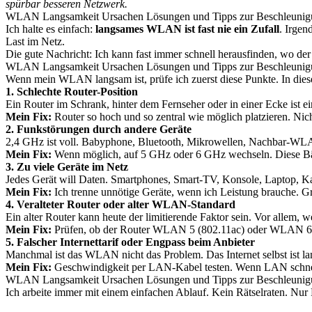
spürbar besseren Netzwerk.
WLAN Langsamkeit Ursachen Lösungen und Tipps zur Beschleunigu
Ich halte es einfach:
langsames WLAN ist fast nie ein Zufall
. Irgen
Last im Netz.
Die gute Nachricht: Ich kann fast immer schnell herausfinden, wo der 
WLAN Langsamkeit Ursachen Lösungen und Tipps zur Beschleunigun
Wenn mein WLAN langsam ist, prüfe ich zuerst diese Punkte. In diese
1. Schlechte Router-Position
Ein Router im Schrank, hinter dem Fernseher oder in einer Ecke ist
Mein Fix:
Router so hoch und so zentral wie möglich platzieren. Ni
2. Funkstörungen durch andere Geräte
2,4 GHz ist voll. Babyphone, Bluetooth, Mikrowellen, Nachbar-WLAN
Mein Fix:
Wenn möglich, auf 5 GHz oder 6 GHz wechseln. Diese Bände
3. Zu viele Geräte im Netz
Jedes Gerät will Daten. Smartphones, Smart-TV, Konsole, Laptop, Ka
Mein Fix:
Ich trenne unnötige Geräte, wenn ich Leistung brauche. 
4. Veralteter Router oder alter WLAN-Standard
Ein alter Router kann heute der limitierende Faktor sein. Vor allem, 
Mein Fix:
Prüfen, ob der Router WLAN 5 (802.11ac) oder WLAN 6 (80
5. Falscher Internettarif oder Engpass beim Anbieter
Manchmal ist das WLAN nicht das Problem. Das Internet selbst ist lan
Mein Fix:
Geschwindigkeit per LAN-Kabel testen. Wenn LAN schnell 
WLAN Langsamkeit Ursachen Lösungen und Tipps zur Beschleunigung
Ich arbeite immer mit einem einfachen Ablauf. Kein Rätselraten. Nur 