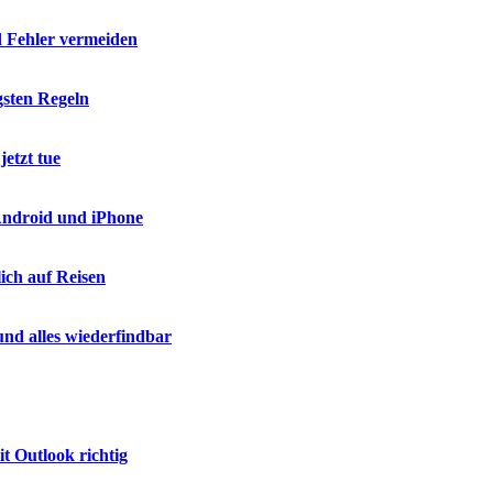
d Fehler vermeiden
gsten Regeln
etzt tue
 Android und iPhone
ich auf Reisen
nd alles wiederfindbar
t Outlook richtig