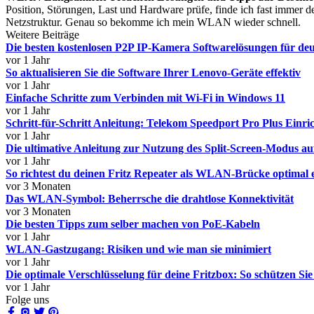
Position, Störungen, Last und Hardware prüfe, finde ich fast immer d
Netzstruktur. Genau so bekomme ich mein WLAN wieder schnell.
Weitere Beiträge
Die besten kostenlosen P2P IP-Kamera Softwarelösungen für de
vor 1 Jahr
So aktualisieren Sie die Software Ihrer Lenovo-Geräte effektiv
vor 1 Jahr
Einfache Schritte zum Verbinden mit Wi-Fi in Windows 11
vor 1 Jahr
Schritt-für-Schritt Anleitung: Telekom Speedport Pro Plus Einri
vor 1 Jahr
Die ultimative Anleitung zur Nutzung des Split-Screen-Modus 
vor 1 Jahr
So richtest du deinen Fritz Repeater als WLAN-Brücke optimal 
vor 3 Monaten
Das WLAN-Symbol: Beherrsche die drahtlose Konnektivität
vor 3 Monaten
Die besten Tipps zum selber machen von PoE-Kabeln
vor 1 Jahr
WLAN-Gastzugang: Risiken und wie man sie minimiert
vor 1 Jahr
Die optimale Verschlüsselung für deine Fritzbox: So schützen S
vor 1 Jahr
Folge uns