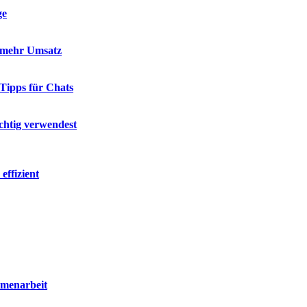
ge
d mehr Umsatz
 Tipps für Chats
chtig verwendest
effizient
mmenarbeit