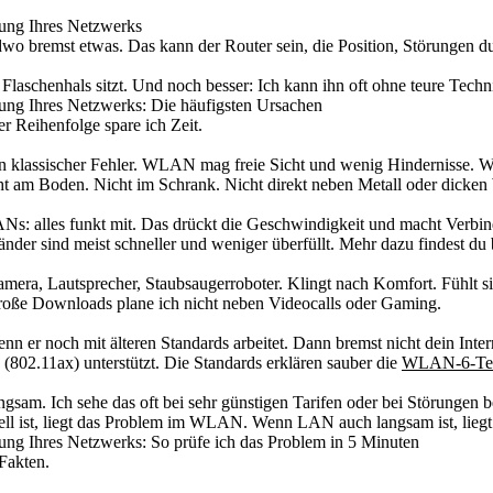
ng Ihres Netzwerks
dwo bremst etwas. Das kann der Router sein, die Position, Störungen d
Flaschenhals sitzt. Und noch besser: Ich kann ihn oft ohne teure Techni
g Ihres Netzwerks: Die häufigsten Ursachen
r Reihenfolge spare ich Zeit.
 ein klassischer Fehler. WLAN mag freie Sicht und wenig Hindernisse. 
cht am Boden. Nicht im Schrank. Nicht direkt neben Metall oder dicke
s: alles funkt mit. Das drückt die Geschwindigkeit und macht Verbind
r sind meist schneller und weniger überfüllt. Mehr dazu findest du 
mera, Lautsprecher, Staubsaugerroboter. Klingt nach Komfort. Fühlt 
Große Downloads plane ich nicht neben Videocalls oder Gaming.
wenn er noch mit älteren Standards arbeitet. Dann bremst nicht dein Int
2.11ax) unterstützt. Die Standards erklären sauber die
WLAN-6-Te
gsam. Ich sehe das oft bei sehr günstigen Tarifen oder bei Störungen b
ist, liegt das Problem im WLAN. Wenn LAN auch langsam ist, liegt 
 Ihres Netzwerks: So prüfe ich das Problem in 5 Minuten
Fakten.