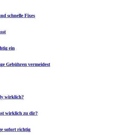
d schnelle Fixes
sst
tig ein
ige Gebühren vermeidest
y wirklich?
t wirklich zu dir?
 sofort richtig