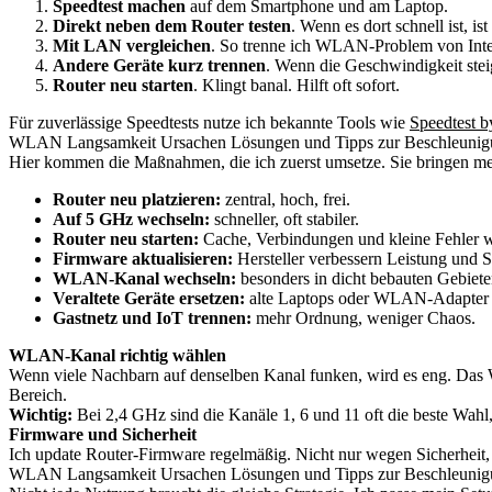
Speedtest machen
auf dem Smartphone und am Laptop.
Direkt neben dem Router testen
. Wenn es dort schnell ist, i
Mit LAN vergleichen
. So trenne ich WLAN-Problem von Inte
Andere Geräte kurz trennen
. Wenn die Geschwindigkeit steigt
Router neu starten
. Klingt banal. Hilft oft sofort.
Für zuverlässige Speedtests nutze ich bekannte Tools wie
Speedtest 
WLAN Langsamkeit Ursachen Lösungen und Tipps zur Beschleunigun
Hier kommen die Maßnahmen, die ich zuerst umsetze. Sie bringen me
Router neu platzieren:
zentral, hoch, frei.
Auf 5 GHz wechseln:
schneller, oft stabiler.
Router neu starten:
Cache, Verbindungen und kleine Fehler we
Firmware aktualisieren:
Hersteller verbessern Leistung und S
WLAN-Kanal wechseln:
besonders in dicht bebauten Gebiete
Veraltete Geräte ersetzen:
alte Laptops oder WLAN-Adapter s
Gastnetz und IoT trennen:
mehr Ordnung, weniger Chaos.
WLAN-Kanal richtig wählen
Wenn viele Nachbarn auf denselben Kanal funken, wird es eng. Das
Bereich.
Wichtig:
Bei 2,4 GHz sind die Kanäle 1, 6 und 11 oft die beste Wahl, 
Firmware und Sicherheit
Ich update Router-Firmware regelmäßig. Nicht nur wegen Sicherheit, so
WLAN Langsamkeit Ursachen Lösungen und Tipps zur Beschleunigun