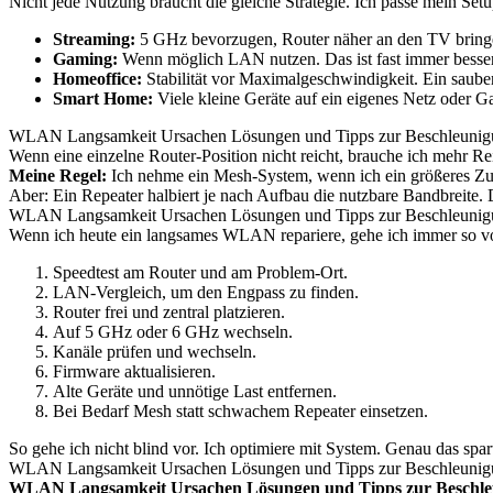
Nicht jede Nutzung braucht die gleiche Strategie. Ich passe mein Se
Streaming:
5 GHz bevorzugen, Router näher an den TV bring
Gaming:
Wenn möglich LAN nutzen. Das ist fast immer bess
Homeoffice:
Stabilität vor Maximalgeschwindigkeit. Ein saube
Smart Home:
Viele kleine Geräte auf ein eigenes Netz oder Ga
WLAN Langsamkeit Ursachen Lösungen und Tipps zur Beschleunigun
Wenn eine einzelne Router-Position nicht reicht, brauche ich mehr 
Meine Regel:
Ich nehme ein Mesh-System, wenn ich ein größeres Zu
Aber: Ein Repeater halbiert je nach Aufbau die nutzbare Bandbreite. 
WLAN Langsamkeit Ursachen Lösungen und Tipps zur Beschleunigun
Wenn ich heute ein langsames WLAN repariere, gehe ich immer so v
Speedtest am Router und am Problem-Ort.
LAN-Vergleich, um den Engpass zu finden.
Router frei und zentral platzieren.
Auf 5 GHz oder 6 GHz wechseln.
Kanäle prüfen und wechseln.
Firmware aktualisieren.
Alte Geräte und unnötige Last entfernen.
Bei Bedarf Mesh statt schwachem Repeater einsetzen.
So gehe ich nicht blind vor. Ich optimiere mit System. Genau das spa
WLAN Langsamkeit Ursachen Lösungen und Tipps zur Beschleunigun
WLAN Langsamkeit Ursachen Lösungen und Tipps zur Beschle