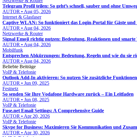
Netzwerke & Router
Telegram Profil teilen: So geht’s schnell, sauber und ohne Umwe
AUTOR • Aug 05, 2026
Internet & Glasfaser
Captive WLAN: So funktioniert das Login-Portal für Gäste un
AUTOR • Aug 04, 2026
Netzwerke & Router
Signal Emoji richtig nutzen: Bedeutung, Reaktionen und smarte
AUTOR • Aug 04, 2026
Mobilfunk
Entsprechen Abkürzungen: Bedeutung, Regeln und wie du sie ri
AUTOR • Aug 04, 2026
Beliebte Beiträge
VoIP & Telefonie
Outlook Add-In aktivieren: So nutzen Sie zusätzliche Funktionen 
AUTOR • Jun 09, 2025
Festnetz
So senden Sie Ihre Vodafone Hardware zurück – Ein Leitfaden
AUTOR • Jun 08, 2025
VoIP & Telefonie
Fuse.net Email Settings: A Comprehensive Guide
AUTOR • Apr 20, 2026
VoIP & Telefonie
Skype for Business: Maximieren Sie Kommunikation und Zusa
AUTOR • Apr 30, 2026