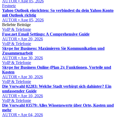
AUTOR • Aug 05, 2026
Festnetz
Yahoo Outlook einrichten: So verbindest du dein Yahoo-Konto
mit Outlook richtig
AUTOR • Aug 05, 2026
Beliebte Beiträge
VoIP & Telefonie
Fuse.net Email Settings: A Comprehensive Guide
AUTOR • Apr 20, 2026
VoIP & Telefonie
Skype for Business: Maximieren Sie Kommunikation und
Zusammenarbeit
AUTOR • Apr 30, 2026
VoIP & Telefonie
Skype for Business Online (Plan 2): Funktionen, Vorteile und
Kosten
AUTOR • Apr 30, 2026
VoIP & Telefonie
Die Vorwahl 02283: Welche Stadt verbirgt sich dahinter? Ein
umfassender Guide
AUTOR • Apr 10, 2026
VoIP & Telefonie
Die Vorwahl 03579: Alles Wissenswerte über Orte, Kosten und
mehr
AUTOR • Apr 04, 2026