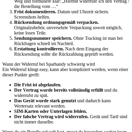
Weg und formuliere klar: „Hiermit widerrufe ich den Vertrag /
die Bestellung vom …“
Frist dokumentieren.
Datum und Uhrzeit sichern.
Screenshots helfen.
Rücksendung ordnungsgemäß verpacken.
Originalzubehör, unversehrte Verpackung soweit möglich,
keine losen Teile.
Sendungsnummer speichern.
Ohne Tracking ist man bei
Rückfragen schnell im Nachteil.
Erstattung kontrollieren.
Nach dem Eingang der
Rücksendung sollte die Rückzahlung geprüft werden.
Wann der Widerruf bei Sparhandy schwierig wird
Ein Widerruf klingt easy, kann aber kompliziert werden, wenn einer
dieser Punkte greift:
Die Frist ist abgelaufen.
Der Vertrag wurde bereits vollständig erfüllt
und du
widerrufst zu spät.
Das Gerät wurde stark genutzt
und dadurch kann
Wertersatz relevant werden.
SIM-Karten oder Unterlagen fehlen.
Der falsche Vertrag wird widerrufen.
Gerät und Tarif sind
nicht immer dasselbe.
Wenn du ein Bundle gekauft hast, musst du besonders sauber lesen.