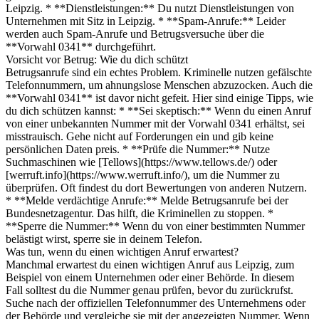
Leipzig. * **Dienstleistungen:** Du nutzt Dienstleistungen von
Unternehmen mit Sitz in Leipzig. * **Spam-Anrufe:** Leider
werden auch Spam-Anrufe und Betrugsversuche über die
**Vorwahl 0341** durchgeführt.
Vorsicht vor Betrug: Wie du dich schützt
Betrugsanrufe sind ein echtes Problem. Kriminelle nutzen gefälschte
Telefonnummern, um ahnungslose Menschen abzuzocken. Auch die
**Vorwahl 0341** ist davor nicht gefeit. Hier sind einige Tipps, wie
du dich schützen kannst: * **Sei skeptisch:** Wenn du einen Anruf
von einer unbekannten Nummer mit der Vorwahl 0341 erhältst, sei
misstrauisch. Gehe nicht auf Forderungen ein und gib keine
persönlichen Daten preis. * **Prüfe die Nummer:** Nutze
Suchmaschinen wie [Tellows](https://www.tellows.de/) oder
[werruft.info](https://www.werruft.info/), um die Nummer zu
überprüfen. Oft findest du dort Bewertungen von anderen Nutzern.
* **Melde verdächtige Anrufe:** Melde Betrugsanrufe bei der
Bundesnetzagentur. Das hilft, die Kriminellen zu stoppen. *
**Sperre die Nummer:** Wenn du von einer bestimmten Nummer
belästigt wirst, sperre sie in deinem Telefon.
Was tun, wenn du einen wichtigen Anruf erwartest?
Manchmal erwartest du einen wichtigen Anruf aus Leipzig, zum
Beispiel von einem Unternehmen oder einer Behörde. In diesem
Fall solltest du die Nummer genau prüfen, bevor du zurückrufst.
Suche nach der offiziellen Telefonnummer des Unternehmens oder
der Behörde und vergleiche sie mit der angezeigten Nummer. Wenn