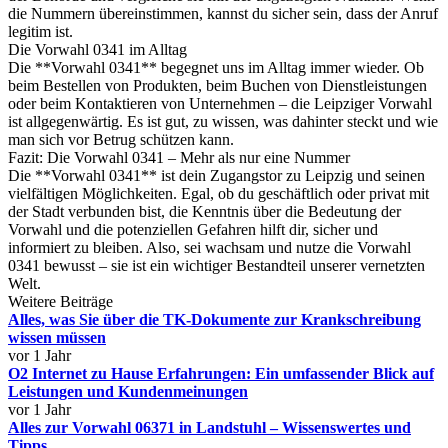
die Nummern übereinstimmen, kannst du sicher sein, dass der Anruf
legitim ist.
Die Vorwahl 0341 im Alltag
Die **Vorwahl 0341** begegnet uns im Alltag immer wieder. Ob
beim Bestellen von Produkten, beim Buchen von Dienstleistungen
oder beim Kontaktieren von Unternehmen – die Leipziger Vorwahl
ist allgegenwärtig. Es ist gut, zu wissen, was dahinter steckt und wie
man sich vor Betrug schützen kann.
Fazit: Die Vorwahl 0341 – Mehr als nur eine Nummer
Die **Vorwahl 0341** ist dein Zugangstor zu Leipzig und seinen
vielfältigen Möglichkeiten. Egal, ob du geschäftlich oder privat mit
der Stadt verbunden bist, die Kenntnis über die Bedeutung der
Vorwahl und die potenziellen Gefahren hilft dir, sicher und
informiert zu bleiben. Also, sei wachsam und nutze die Vorwahl
0341 bewusst – sie ist ein wichtiger Bestandteil unserer vernetzten
Welt.
Weitere Beiträge
Alles, was Sie über die TK-Dokumente zur Krankschreibung
wissen müssen
vor 1 Jahr
O2 Internet zu Hause Erfahrungen: Ein umfassender Blick auf
Leistungen und Kundenmeinungen
vor 1 Jahr
Alles zur Vorwahl 06371 in Landstuhl – Wissenswertes und
Tipps