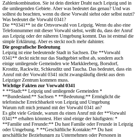
Zahlenkombination. Sie ist dein direkter Draht nach Leipzig und in
die umliegenden Gebiete. Aber was bedeutet das genau? Und was
solltest du beachten, wenn du diese Vorwahl siehst oder selbst nutzt?
Was bedeutet die Vorwahl 0341?
Die **0341** ist die Ortsvorwahl von Leipzig. Wenn du also eine
Telefonnummer mit dieser Vorwahl siehst, weißt du, dass der Anruf
aus Leipzig oder der näheren Umgebung kommt. Das ist erstmal die
simple Erklärung. Aber es steckt noch mehr dahinter.
Die geografische Bedeutung
Leipzig ist eine bedeutende Stadt in Sachsen. Die **Vorwahl
0341** deckt nicht nur das Stadtgebiet selbst ab, sondern auch
einige umliegende Gemeinden wie Markkleeberg, Borsdorf,
Krostitz, Rackwitz, Schkeuditz und Taucha. Das bedeutet, dass ein
Anruf mit der Vorwahl 0341 nicht zwangsläufig direkt aus dem
Leipziger Zentrum kommen muss.
Wichtige Fakten zur Vorwahl 0341
* **Stadt:** Leipzig und umliegende Gemeinden *
**Bundesland:** Sachsen * **Bedeutung:** Ermöglicht die
telefonische Erreichbarkeit von Leipzig und Umgebung
Warum ruft mich jemand mit der Vorwahl 0341 an?
Es gibt viele Gründe, warum du einen Anruf mit der **Vorwahl
0341** erhalten könntest. Hier sind einige der häufigsten: *
**Familie und Freunde:** Du hast Familie oder Freunde in Leipzig
oder Umgebung. * **Geschäftliche Kontakte:** Du hast
geschäftliche Beziehungen zu Unternehmen oder Personen in