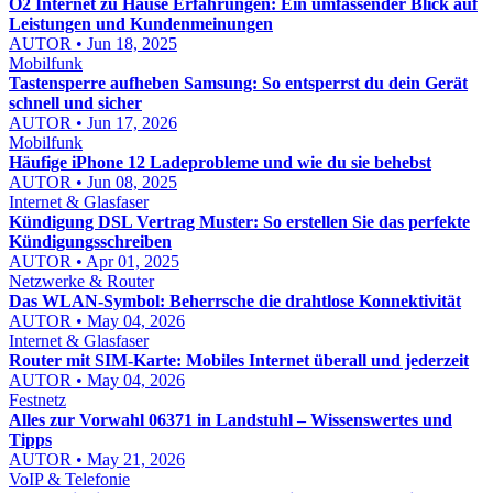
O2 Internet zu Hause Erfahrungen: Ein umfassender Blick auf
Leistungen und Kundenmeinungen
AUTOR • Jun 18, 2025
Mobilfunk
Tastensperre aufheben Samsung: So entsperrst du dein Gerät
schnell und sicher
AUTOR • Jun 17, 2026
Mobilfunk
Häufige iPhone 12 Ladeprobleme und wie du sie behebst
AUTOR • Jun 08, 2025
Internet & Glasfaser
Kündigung DSL Vertrag Muster: So erstellen Sie das perfekte
Kündigungsschreiben
AUTOR • Apr 01, 2025
Netzwerke & Router
Das WLAN-Symbol: Beherrsche die drahtlose Konnektivität
AUTOR • May 04, 2026
Internet & Glasfaser
Router mit SIM-Karte: Mobiles Internet überall und jederzeit
AUTOR • May 04, 2026
Festnetz
Alles zur Vorwahl 06371 in Landstuhl – Wissenswertes und
Tipps
AUTOR • May 21, 2026
VoIP & Telefonie