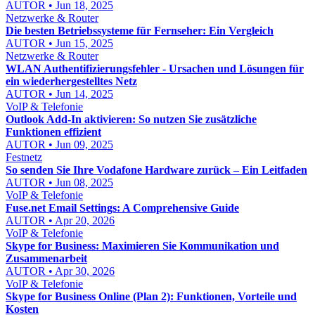
AUTOR • Jun 18, 2025
Netzwerke & Router
Die besten Betriebssysteme für Fernseher: Ein Vergleich
AUTOR • Jun 15, 2025
Netzwerke & Router
WLAN Authentifizierungsfehler - Ursachen und Lösungen für
ein wiederhergestelltes Netz
AUTOR • Jun 14, 2025
VoIP & Telefonie
Outlook Add-In aktivieren: So nutzen Sie zusätzliche
Funktionen effizient
AUTOR • Jun 09, 2025
Festnetz
So senden Sie Ihre Vodafone Hardware zurück – Ein Leitfaden
AUTOR • Jun 08, 2025
VoIP & Telefonie
Fuse.net Email Settings: A Comprehensive Guide
AUTOR • Apr 20, 2026
VoIP & Telefonie
Skype for Business: Maximieren Sie Kommunikation und
Zusammenarbeit
AUTOR • Apr 30, 2026
VoIP & Telefonie
Skype for Business Online (Plan 2): Funktionen, Vorteile und
Kosten