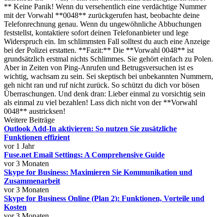
** Keine Panik! Wenn du versehentlich eine verdächtige Nummer
mit der Vorwahl **0048** zurückgerufen hast, beobachte deine
Telefonrechnung genau. Wenn du ungewöhnliche Abbuchungen
feststellst, kontaktiere sofort deinen Telefonanbieter und lege
Widerspruch ein. Im schlimmsten Fall solltest du auch eine Anzeige
bei der Polizei erstatten. **Fazit:** Die **Vorwahl 0048** ist
grundsätzlich erstmal nichts Schlimmes. Sie gehört einfach zu Polen.
Aber in Zeiten von Ping-Anrufen und Betrugsversuchen ist es
wichtig, wachsam zu sein. Sei skeptisch bei unbekannten Nummern,
geh nicht ran und ruf nicht zurück. So schützt du dich vor bösen
Überraschungen. Und denk dran: Lieber einmal zu vorsichtig sein
als einmal zu viel bezahlen! Lass dich nicht von der **Vorwahl
0048** austricksen!
Weitere Beiträge
Outlook Add-In aktivieren: So nutzen Sie zusätzliche
Funktionen effizient
vor 1 Jahr
Fuse.net Email Settings: A Comprehensive Guide
vor 3 Monaten
Skype for Business: Maximieren Sie Kommunikation und
Zusammenarbeit
vor 3 Monaten
Skype for Business Online (Plan 2): Funktionen, Vorteile und
Kosten
vor 3 Monaten