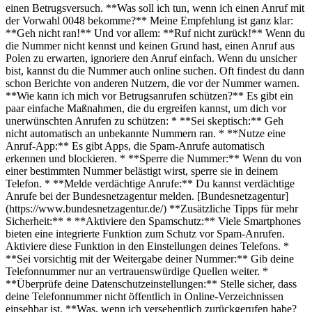
einen Betrugsversuch. **Was soll ich tun, wenn ich einen Anruf mit
der Vorwahl 0048 bekomme?** Meine Empfehlung ist ganz klar:
**Geh nicht ran!** Und vor allem: **Ruf nicht zurück!** Wenn du
die Nummer nicht kennst und keinen Grund hast, einen Anruf aus
Polen zu erwarten, ignoriere den Anruf einfach. Wenn du unsicher
bist, kannst du die Nummer auch online suchen. Oft findest du dann
schon Berichte von anderen Nutzern, die vor der Nummer warnen.
**Wie kann ich mich vor Betrugsanrufen schützen?** Es gibt ein
paar einfache Maßnahmen, die du ergreifen kannst, um dich vor
unerwünschten Anrufen zu schützen: * **Sei skeptisch:** Geh
nicht automatisch an unbekannte Nummern ran. * **Nutze eine
Anruf-App:** Es gibt Apps, die Spam-Anrufe automatisch
erkennen und blockieren. * **Sperre die Nummer:** Wenn du von
einer bestimmten Nummer belästigt wirst, sperre sie in deinem
Telefon. * **Melde verdächtige Anrufe:** Du kannst verdächtige
Anrufe bei der Bundesnetzagentur melden. [Bundesnetzagentur]
(https://www.bundesnetzagentur.de/) **Zusätzliche Tipps für mehr
Sicherheit:** * **Aktiviere den Spamschutz:** Viele Smartphones
bieten eine integrierte Funktion zum Schutz vor Spam-Anrufen.
Aktiviere diese Funktion in den Einstellungen deines Telefons. *
**Sei vorsichtig mit der Weitergabe deiner Nummer:** Gib deine
Telefonnummer nur an vertrauenswürdige Quellen weiter. *
**Überprüfe deine Datenschutzeinstellungen:** Stelle sicher, dass
deine Telefonnummer nicht öffentlich in Online-Verzeichnissen
einsehbar ist. **Was, wenn ich versehentlich zurückgerufen habe?