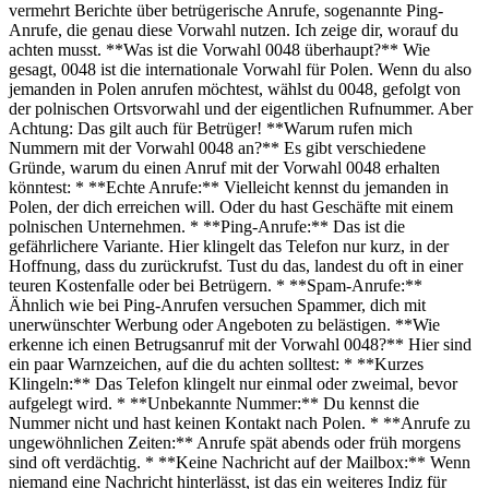
vermehrt Berichte über betrügerische Anrufe, sogenannte Ping-
Anrufe, die genau diese Vorwahl nutzen. Ich zeige dir, worauf du
achten musst. **Was ist die Vorwahl 0048 überhaupt?** Wie
gesagt, 0048 ist die internationale Vorwahl für Polen. Wenn du also
jemanden in Polen anrufen möchtest, wählst du 0048, gefolgt von
der polnischen Ortsvorwahl und der eigentlichen Rufnummer. Aber
Achtung: Das gilt auch für Betrüger! **Warum rufen mich
Nummern mit der Vorwahl 0048 an?** Es gibt verschiedene
Gründe, warum du einen Anruf mit der Vorwahl 0048 erhalten
könntest: * **Echte Anrufe:** Vielleicht kennst du jemanden in
Polen, der dich erreichen will. Oder du hast Geschäfte mit einem
polnischen Unternehmen. * **Ping-Anrufe:** Das ist die
gefährlichere Variante. Hier klingelt das Telefon nur kurz, in der
Hoffnung, dass du zurückrufst. Tust du das, landest du oft in einer
teuren Kostenfalle oder bei Betrügern. * **Spam-Anrufe:**
Ähnlich wie bei Ping-Anrufen versuchen Spammer, dich mit
unerwünschter Werbung oder Angeboten zu belästigen. **Wie
erkenne ich einen Betrugsanruf mit der Vorwahl 0048?** Hier sind
ein paar Warnzeichen, auf die du achten solltest: * **Kurzes
Klingeln:** Das Telefon klingelt nur einmal oder zweimal, bevor
aufgelegt wird. * **Unbekannte Nummer:** Du kennst die
Nummer nicht und hast keinen Kontakt nach Polen. * **Anrufe zu
ungewöhnlichen Zeiten:** Anrufe spät abends oder früh morgens
sind oft verdächtig. * **Keine Nachricht auf der Mailbox:** Wenn
niemand eine Nachricht hinterlässt, ist das ein weiteres Indiz für