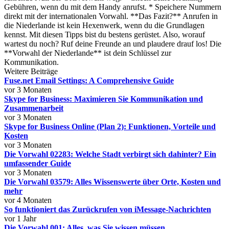
Gebühren, wenn du mit dem Handy anrufst. * Speichere Nummern
direkt mit der internationalen Vorwahl. **Das Fazit?** Anrufen in
die Niederlande ist kein Hexenwerk, wenn du die Grundlagen
kennst. Mit diesen Tipps bist du bestens gerüstet. Also, worauf
wartest du noch? Ruf deine Freunde an und plaudere drauf los! Die
**Vorwahl der Niederlande** ist dein Schlüssel zur
Kommunikation.
Weitere Beiträge
Fuse.net Email Settings: A Comprehensive Guide
vor 3 Monaten
Skype for Business: Maximieren Sie Kommunikation und
Zusammenarbeit
vor 3 Monaten
Skype for Business Online (Plan 2): Funktionen, Vorteile und
Kosten
vor 3 Monaten
Die Vorwahl 02283: Welche Stadt verbirgt sich dahinter? Ein
umfassender Guide
vor 3 Monaten
Die Vorwahl 03579: Alles Wissenswerte über Orte, Kosten und
mehr
vor 4 Monaten
So funktioniert das Zurückrufen von iMessage-Nachrichten
vor 1 Jahr
Die Vorwahl 001: Alles, was Sie wissen müssen