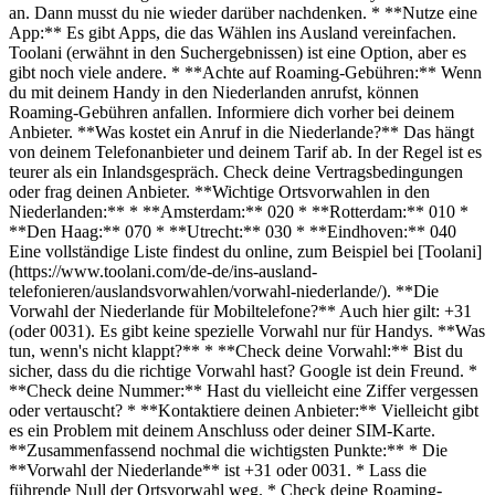
an. Dann musst du nie wieder darüber nachdenken. * **Nutze eine
App:** Es gibt Apps, die das Wählen ins Ausland vereinfachen.
Toolani (erwähnt in den Suchergebnissen) ist eine Option, aber es
gibt noch viele andere. * **Achte auf Roaming-Gebühren:** Wenn
du mit deinem Handy in den Niederlanden anrufst, können
Roaming-Gebühren anfallen. Informiere dich vorher bei deinem
Anbieter. **Was kostet ein Anruf in die Niederlande?** Das hängt
von deinem Telefonanbieter und deinem Tarif ab. In der Regel ist es
teurer als ein Inlandsgespräch. Check deine Vertragsbedingungen
oder frag deinen Anbieter. **Wichtige Ortsvorwahlen in den
Niederlanden:** * **Amsterdam:** 020 * **Rotterdam:** 010 *
**Den Haag:** 070 * **Utrecht:** 030 * **Eindhoven:** 040
Eine vollständige Liste findest du online, zum Beispiel bei [Toolani]
(https://www.toolani.com/de-de/ins-ausland-
telefonieren/auslandsvorwahlen/vorwahl-niederlande/). **Die
Vorwahl der Niederlande für Mobiltelefone?** Auch hier gilt: +31
(oder 0031). Es gibt keine spezielle Vorwahl nur für Handys. **Was
tun, wenn's nicht klappt?** * **Check deine Vorwahl:** Bist du
sicher, dass du die richtige Vorwahl hast? Google ist dein Freund. *
**Check deine Nummer:** Hast du vielleicht eine Ziffer vergessen
oder vertauscht? * **Kontaktiere deinen Anbieter:** Vielleicht gibt
es ein Problem mit deinem Anschluss oder deiner SIM-Karte.
**Zusammenfassend nochmal die wichtigsten Punkte:** * Die
**Vorwahl der Niederlande** ist +31 oder 0031. * Lass die
führende Null der Ortsvorwahl weg. * Check deine Roaming-