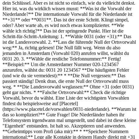
dein Schlüssel. Aber es ist nicht so einfach, wie du vielleicht denkst.
Hier ist, was du wirklich wissen musst: **Was ist die Vorwahl der
Niederlande?** Die internationale Vorwahl für die Niederlande ist
**+31** oder **0031**. Das ist der erste Schritt. Klingt simpel,
oder? Aber warte ab, es wird noch etwas komplizierter. **Wie
wähle ich richtig?** Das ist der springende Punkt. Hier ist die
Schritt-für-Schritt-Anleitung: 1. **Wähle 0031 (oder +31):** Das
ist die Landesvorwahl. 2. **Lass die führende Null der Ortsvorwahl
weg:** Ja, richtig gelesen! Die Null fällt weg. Wenn du also
jemanden in Amsterdam (Vorwahl 020) anrufen willst, wählst du
0031 20. 3. **Wähle die restliche Telefonnummer:** Fertig!
**Beispiel:** Um die Amsterdamer Nummer 020-1234567
anzurufen, wählst du: 0031 20 1234567 **Die häufigsten Fehler
(und wie du sie vermeidest):** * **Die Null vergessen:** Das
passiert ständig! Denk dran, die erste Null der Ortsvorwahl muss
weg. * **Die Landesvorwahl weglassen:** Ohne +31 (oder 0031)
geht gar nichts. * **Falsche Ortsvorwahl:** Check die richtige
Vorwahl, bevor du wählst. Eine Liste der wichtigsten Vorwahlen
findest du beispielsweise auf [Placetel]
(https://www.placetel.de/vorwahlen/0031-niederlande). **Warum ist
das so kompliziert?** Gute Frage! Die Niederländer haben ihr
Telefonsystem irgendwann mal umgestellt, und dabei ist diese kleine
"Eigenheit" entstanden. Ist halt so. Akzeptieren und anwenden.
**Geheimtipps vom Profi (aka mir):** * **Speichere Nummern
international:** Lege alle Kontakte in deinem Handy direkt mit +31