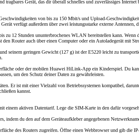
gbares Gerät, das dir überall schnelles und zuverlässiges Internet b
eschwindigkeiten von bis zu 150 Mbit/s und Upload-Geschwindigkeiten
erät verfügt außerdem über zwei leistungsstarke externe Antennen, di
bis zu 12 Stunden ununterbrochenes WLAN bereitstellen kann. Wenn du
 den Router auch über einen Computer oder ein Autoladegerät mit Str
inem geringen Gewicht (127 g) ist der E5220 leicht zu transportieren
n.
berfläche oder der mobilen Huawei HiLink-App ein Kinderspiel. Du 
assen, um den Schutz deiner Daten zu gewährleisten.
räten. Er ist mit einer Vielzahl von Betriebssystemen kompatibel, da
hließen kannst.
it einem aktiven Datentarif. Lege die SIM-Karte in den dafür vorgeseh
, indem du den auf dem Geräteaufkleber angegebenen Netzwerknamen
äche des Routers zugreifen. Öffne einen Webbrowser und gib die IP-Ad