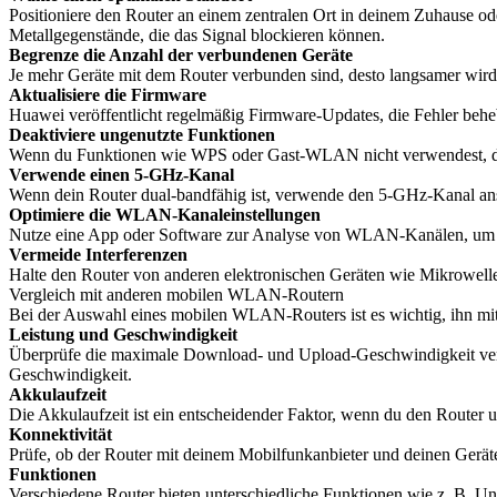
Positioniere den Router an einem zentralen Ort in deinem Zuhause o
Metallgegenstände, die das Signal blockieren können.
Begrenze die Anzahl der verbundenen Geräte
Je mehr Geräte mit dem Router verbunden sind, desto langsamer wird
Aktualisiere die Firmware
Huawei veröffentlicht regelmäßig Firmware-Updates, die Fehler behebe
Deaktiviere ungenutzte Funktionen
Wenn du Funktionen wie WPS oder Gast-WLAN nicht verwendest, deakt
Verwende einen 5-GHz-Kanal
Wenn dein Router dual-bandfähig ist, verwende den 5-GHz-Kanal anst
Optimiere die WLAN-Kanaleinstellungen
Nutze eine App oder Software zur Analyse von WLAN-Kanälen, um den
Vermeide Interferenzen
Halte den Router von anderen elektronischen Geräten wie Mikrowelle
Vergleich mit anderen mobilen WLAN-Routern
Bei der Auswahl eines mobilen WLAN-Routers ist es wichtig, ihn mit 
Leistung und Geschwindigkeit
Überprüfe die maximale Download- und Upload-Geschwindigkeit versch
Geschwindigkeit.
Akkulaufzeit
Die Akkulaufzeit ist ein entscheidender Faktor, wenn du den Router 
Konnektivität
Prüfe, ob der Router mit deinem Mobilfunkanbieter und deinen Geräte
Funktionen
Verschiedene Router bieten unterschiedliche Funktionen wie z. B. Un