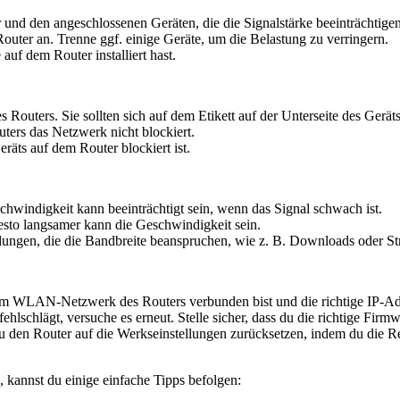
und den angeschlossenen Geräten, die die Signalstärke beeinträchtige
Router an. Trenne ggf. einige Geräte, um die Belastung zu verringern.
auf dem Router installiert hast.
Routers. Sie sollten sich auf dem Etikett auf der Unterseite des Gerät
outers das Netzwerk nicht blockiert.
äts auf dem Router blockiert ist.
chwindigkeit kann beeinträchtigt sein, wenn das Signal schwach ist.
sto langsamer kann die Geschwindigkeit sein.
ungen, die die Bandbreite beanspruchen, wie z. B. Downloads oder St
dem WLAN-Netzwerk des Routers verbunden bist und die richtige IP-Adre
schlägt, versuche es erneut. Stelle sicher, dass du die richtige Firmw
u den Router auf die Werkseinstellungen zurücksetzen, indem du die Re
kannst du einige einfache Tipps befolgen: