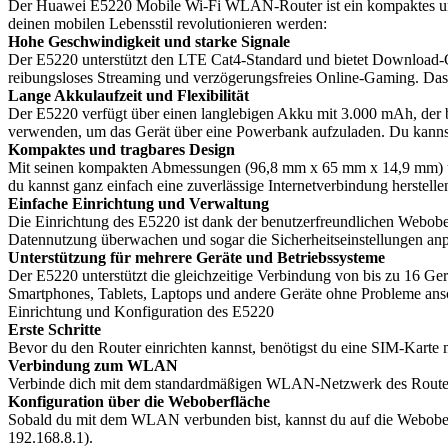
Der Huawei E5220 Mobile Wi-Fi WLAN-Router ist ein kompaktes und tra
deinen mobilen Lebensstil revolutionieren werden:
Hohe Geschwindigkeit und starke Signale
Der E5220 unterstützt den LTE Cat4-Standard und bietet Download-G
reibungsloses Streaming und verzögerungsfreies Online-Gaming. Das G
Lange Akkulaufzeit und Flexibilität
Der E5220 verfügt über einen langlebigen Akku mit 3.000 mAh, der 
verwenden, um das Gerät über eine Powerbank aufzuladen. Du kannst
Kompaktes und tragbares Design
Mit seinen kompakten Abmessungen (96,8 mm x 65 mm x 14,9 mm) und se
du kannst ganz einfach eine zuverlässige Internetverbindung herstelle
Einfache Einrichtung und Verwaltung
Die Einrichtung des E5220 ist dank der benutzerfreundlichen Webo
Datennutzung überwachen und sogar die Sicherheitseinstellungen anp
Unterstützung für mehrere Geräte und Betriebssysteme
Der E5220 unterstützt die gleichzeitige Verbindung von bis zu 16 Ge
Smartphones, Tablets, Laptops und andere Geräte ohne Probleme ansc
Einrichtung und Konfiguration des E5220
Erste Schritte
Bevor du den Router einrichten kannst, benötigst du eine SIM-Karte m
Verbindung zum WLAN
Verbinde dich mit dem standardmäßigen WLAN-Netzwerk des Routers
Konfiguration über die Weboberfläche
Sobald du mit dem WLAN verbunden bist, kannst du auf die Weboberfl
192.168.8.1).