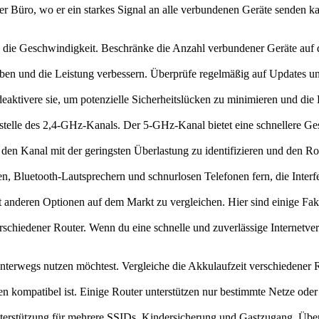
der Büro, wo er ein starkes Signal an alle verbundenen Geräte senden
 die Geschwindigkeit. Beschränke die Anzahl verbundener Geräte auf d
n und die Leistung verbessern. Überprüfe regelmäßig auf Updates und i
ivere sie, um potenzielle Sicherheitslücken zu minimieren und die L
elle des 2,4-GHz-Kanals. Der 5-GHz-Kanal bietet eine schnellere Ges
 Kanal mit der geringsten Überlastung zu identifizieren und den Rou
n, Bluetooth-Lautsprechern und schnurlosen Telefonen fern, die Inter
anderen Optionen auf dem Markt zu vergleichen. Hier sind einige Faktor
iedener Router. Wenn du eine schnelle und zuverlässige Internetverbi
unterwegs nutzen möchtest. Vergleiche die Akkulaufzeit verschiedener
n kompatibel ist. Einige Router unterstützen nur bestimmte Netze ode
terstützung für mehrere SSIDs, Kindersicherung und Gastzugang. Überl