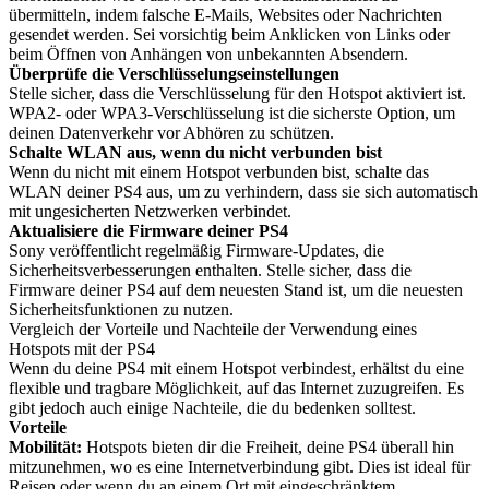
übermitteln, indem falsche E-Mails, Websites oder Nachrichten
gesendet werden. Sei vorsichtig beim Anklicken von Links oder
beim Öffnen von Anhängen von unbekannten Absendern.
Überprüfe die Verschlüsselungseinstellungen
Stelle sicher, dass die Verschlüsselung für den Hotspot aktiviert ist.
WPA2- oder WPA3-Verschlüsselung ist die sicherste Option, um
deinen Datenverkehr vor Abhören zu schützen.
Schalte WLAN aus, wenn du nicht verbunden bist
Wenn du nicht mit einem Hotspot verbunden bist, schalte das
WLAN deiner PS4 aus, um zu verhindern, dass sie sich automatisch
mit ungesicherten Netzwerken verbindet.
Aktualisiere die Firmware deiner PS4
Sony veröffentlicht regelmäßig Firmware-Updates, die
Sicherheitsverbesserungen enthalten. Stelle sicher, dass die
Firmware deiner PS4 auf dem neuesten Stand ist, um die neuesten
Sicherheitsfunktionen zu nutzen.
Vergleich der Vorteile und Nachteile der Verwendung eines
Hotspots mit der PS4
Wenn du deine PS4 mit einem Hotspot verbindest, erhältst du eine
flexible und tragbare Möglichkeit, auf das Internet zuzugreifen. Es
gibt jedoch auch einige Nachteile, die du bedenken solltest.
Vorteile
Mobilität:
Hotspots bieten dir die Freiheit, deine PS4 überall hin
mitzunehmen, wo es eine Internetverbindung gibt. Dies ist ideal für
Reisen oder wenn du an einem Ort mit eingeschränktem