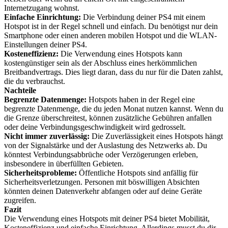
Internetzugang wohnst.
Einfache Einrichtung:
Die Verbindung deiner PS4 mit einem
Hotspot ist in der Regel schnell und einfach. Du benötigst nur dein
Smartphone oder einen anderen mobilen Hotspot und die WLAN-
Einstellungen deiner PS4.
Kosteneffizienz:
Die Verwendung eines Hotspots kann
kostengünstiger sein als der Abschluss eines herkömmlichen
Breitbandvertrags. Dies liegt daran, dass du nur für die Daten zahlst,
die du verbrauchst.
Nachteile
Begrenzte Datenmenge:
Hotspots haben in der Regel eine
begrenzte Datenmenge, die du jeden Monat nutzen kannst. Wenn du
die Grenze überschreitest, können zusätzliche Gebühren anfallen
oder deine Verbindungsgeschwindigkeit wird gedrosselt.
Nicht immer zuverlässig:
Die Zuverlässigkeit eines Hotspots hängt
von der Signalstärke und der Auslastung des Netzwerks ab. Du
könntest Verbindungsabbrüche oder Verzögerungen erleben,
insbesondere in überfüllten Gebieten.
Sicherheitsprobleme:
Öffentliche Hotspots sind anfällig für
Sicherheitsverletzungen. Personen mit böswilligen Absichten
könnten deinen Datenverkehr abfangen oder auf deine Geräte
zugreifen.
Fazit
Die Verwendung eines Hotspots mit deiner PS4 bietet Mobilität,
Kosteneffizienz und einfache Einrichtung. Allerdings musst du dir