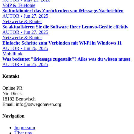
VoIP & Telefonie
So funktioniert das Zurückrufen von iMessage-Nachrichten
AUTOR • Jun 27, 2025
Netzwerke & Router
So aktualisieren Sie die Software Ihrer Lenovo-Geräte effektiv
AUTOR • Jun 27, 2025
Netzwerke & Router
Einfache Schritte zum Verbinden mit Wi-Fi in Windows 11
AUTOR • Jun 26, 2025
Mobilfunk
Was bedeutet "iMessage zugestellt"? Alles was du wissen musst
AUTOR • Jun 25, 2025
Kontakt
Online PR
Nie Dieck
18182 Bentwisch
Email:
info@oswegohaven.org
Navigation
Impressum
Über uns