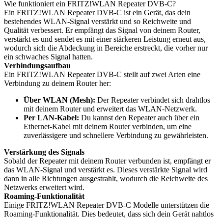
Wie funktioniert ein FRITZ!WLAN Repeater DVB-C?
Ein FRITZ!WLAN Repeater DVB-C ist ein Gerät, das dein
bestehendes WLAN-Signal verstärkt und so Reichweite und
Qualität verbessert. Er empfängt das Signal von deinem Router,
verstärkt es und sendet es mit einer stärkeren Leistung erneut aus,
wodurch sich die Abdeckung in Bereiche erstreckt, die vorher nur
ein schwaches Signal hatten.
Verbindungsaufbau
Ein FRITZ!WLAN Repeater DVB-C stellt auf zwei Arten eine
Verbindung zu deinem Router her:
Über WLAN (Mesh):
Der Repeater verbindet sich drahtlos
mit deinem Router und erweitert das WLAN-Netzwerk.
Per LAN-Kabel:
Du kannst den Repeater auch über ein
Ethernet-Kabel mit deinem Router verbinden, um eine
zuverlässigere und schnellere Verbindung zu gewährleisten.
Verstärkung des Signals
Sobald der Repeater mit deinem Router verbunden ist, empfängt er
das WLAN-Signal und verstärkt es. Dieses verstärkte Signal wird
dann in alle Richtungen ausgestrahlt, wodurch die Reichweite des
Netzwerks erweitert wird.
Roaming-Funktionalität
Einige FRITZ!WLAN Repeater DVB-C Modelle unterstützen die
Roaming-Funktionalität. Dies bedeutet, dass sich dein Gerät nahtlos