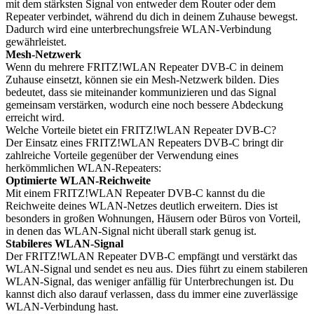
mit dem stärksten Signal von entweder dem Router oder dem
Repeater verbindet, während du dich in deinem Zuhause bewegst.
Dadurch wird eine unterbrechungsfreie WLAN-Verbindung
gewährleistet.
Mesh-Netzwerk
Wenn du mehrere FRITZ!WLAN Repeater DVB-C in deinem
Zuhause einsetzt, können sie ein Mesh-Netzwerk bilden. Dies
bedeutet, dass sie miteinander kommunizieren und das Signal
gemeinsam verstärken, wodurch eine noch bessere Abdeckung
erreicht wird.
Welche Vorteile bietet ein FRITZ!WLAN Repeater DVB-C?
Der Einsatz eines FRITZ!WLAN Repeaters DVB-C bringt dir
zahlreiche Vorteile gegenüber der Verwendung eines
herkömmlichen WLAN-Repeaters:
Optimierte WLAN-Reichweite
Mit einem FRITZ!WLAN Repeater DVB-C kannst du die
Reichweite deines WLAN-Netzes deutlich erweitern. Dies ist
besonders in großen Wohnungen, Häusern oder Büros von Vorteil,
in denen das WLAN-Signal nicht überall stark genug ist.
Stabileres WLAN-Signal
Der FRITZ!WLAN Repeater DVB-C empfängt und verstärkt das
WLAN-Signal und sendet es neu aus. Dies führt zu einem stabileren
WLAN-Signal, das weniger anfällig für Unterbrechungen ist. Du
kannst dich also darauf verlassen, dass du immer eine zuverlässige
WLAN-Verbindung hast.