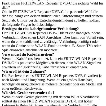
Fazit: Ist ein FRITZ!WLAN Repeater DVB-C die richtige Wahl für
dich?
Ob ein FRITZ!WLAN Repeater DVB-C die passende Wahl für
dich ist, hängt von deinen individuellen Anforderungen und deinem
Setup ab. Um dir bei der Entscheidungsfindung zu helfen, solltest
du folgende Fragen berücksichtigen:
Benötigst du eine kabelgebundene Verbindung?
Der FRITZ!WLAN Repeater DVB-C bietet eine kabelgebundene
Verbindung über einen LAN-Anschluss. Dies kann von Vorteil sein,
wenn du eine stabile und zuverlässige Verbindung benötigst oder
wenn du Geräte ohne WLAN-Funktion wie z. B. Smart TVs oder
Spielekonsolen anschließen möchtest.
Verwendest du Kabelfernsehen?
Wenn du Kabelfernsehen nutzt, kann ein FRITZ!WLAN Repeater
DVB-C als praktische Möglichkeit dienen, dein WLAN-Signal zu
erweitern und gleichzeitig Kabelfernsehen zu empfangen.
Wie groß ist dein Zuhause?
Die Reichweite eines FRITZ!WLAN Repeaters DVB-C variiert je
nach Modell und Umgebung. Wenn du ein großes Haus hast,
benötigst du möglicherweise mehrere Repeater oder ein Modell mit
einer größeren Reichweite.
Wie viele Geräte verwendest du?
Wenn du viele Geräte gleichzeitig mit deinem WLAN verbindest,
solltest du einen FRITZ!WLAN Repeater DVB-C mit hoher
Leistung in Betracht ziehen, der eine stabile Verbindung für alle