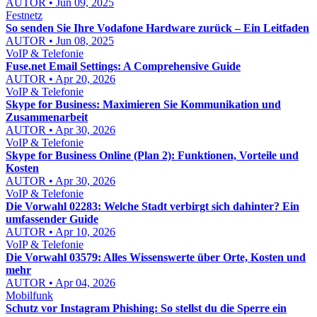
AUTOR • Jun 09, 2025
Festnetz
So senden Sie Ihre Vodafone Hardware zurück – Ein Leitfaden
AUTOR • Jun 08, 2025
VoIP & Telefonie
Fuse.net Email Settings: A Comprehensive Guide
AUTOR • Apr 20, 2026
VoIP & Telefonie
Skype for Business: Maximieren Sie Kommunikation und
Zusammenarbeit
AUTOR • Apr 30, 2026
VoIP & Telefonie
Skype for Business Online (Plan 2): Funktionen, Vorteile und
Kosten
AUTOR • Apr 30, 2026
VoIP & Telefonie
Die Vorwahl 02283: Welche Stadt verbirgt sich dahinter? Ein
umfassender Guide
AUTOR • Apr 10, 2026
VoIP & Telefonie
Die Vorwahl 03579: Alles Wissenswerte über Orte, Kosten und
mehr
AUTOR • Apr 04, 2026
Mobilfunk
Schutz vor Instagram Phishing: So stellst du die Sperre ein