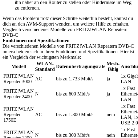
ihn näher an den Router zu stellen oder Hindernisse im Weg
zu entfernen.
Wenn das Problem trotz dieser Schritte weiterhin besteht, kannst du
dich an den AVM-Support wenden, um weitere Hilfe zu erhalten.
Vergleich verschiedener Modelle von FRITZ!WLAN Repeatern
DVB-C
Funktionen und Spezifikationen
Die verschiedenen Modelle von FRITZ!WLAN Repeatern DVB-C
unterscheiden sich in ihren Funktionen und Spezifikationen. Hier ist
ein Vergleich der wichtigsten Merkmale:
WLAN-
Mesh-
Modell
Datenübertragungsrate
Anschlü
Standard
fähig
FRITZ!WLAN
1x Gigab
AC
bis zu 1.733 Mbit/s
ja
Repeater 3000
LAN
1x Fast
FRITZ!WLAN
N
bis zu 600 Mbit/s
ja
Ethernet
Repeater 2400
LAN
1x Fast
FRITZ!WLAN
Ethernet
Repeater
AC
bis zu 1.300 Mbit/s
nein
LAN, 1
1750E
USB 2.0
1x Fast
FRITZ!WLAN
N
bis zu 300 Mbit/s
nein
Ethernet
Repeater 1200