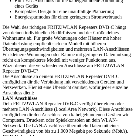
Ein LAN-Anschluss für die kabelgebundene Anbindung
eines Geräts
Kompaktes Design für eine unauffällige Platzierung
Energiesparmodus für einen geringeren Stromverbrauch
Die Wahl des richtigen FRITZ!WLAN Repeaters DVB-C hängt
von deinen individuellen Bedürfnissen und der Größe deines
Wohnraums ab. Für große Wohnungen oder Häuser mit hoher
Datenbelastung empfiehlt sich ein Modell mit höheren
Übertragungsgeschwindigkeiten und mehreren LAN-Anschlüssen.
Für kleinere Wohnungen oder Räume mit geringerer Datennutzung
reicht ein kompakteres Modell mit weniger Funktionen aus.
Wozu dienen die verschiedenen Anschlüsse am FRITZ!WLAN
Repeater DVB-C?
Die Anschlüsse an deinem FRITZ!WLAN Repeater DVB-C
ermöglichen dir die Verbindung mit verschiedenen Geräten und
Netzwerken. Hier ist eine Übersicht darüber, wofür jeder einzelne
Anschluss dient:
LAN-Anschlüsse
Dein FRITZ!WLAN Repeater DVB-C verfügt über einen oder
mehrere LAN-Anschlüsse (Local Area Network). Diese Anschlüsse
ermöglichen dir den Anschluss von kabelgebundenen Geräten wie
Computern, Druckern oder Spielekonsolen an dein WLAN-
Netzwerk. Die LAN-Anschlüsse übermitteln Daten mit einer
Geschwindigkeit von bis zu 1.000 Megabit pro Sekunde (Mbit/s).