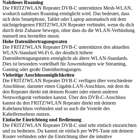
Nahtloses Roaming
Die FRITZ!WLAN Repeater DVB-C unterstützen Mesh-WLAN,
wodurch nahtloses Roaming ermöglicht wird. Das bedeutet, dass
sich dein Smartphone, Tablet oder Laptop automatisch mit dem
nächstgelegenen FRITZ!WLAN Repeater verbindet, wenn du dich
durch dein Zuhause bewegst, ohne dass du die WLAN-Verbindung
manuell neu herstellen musst.
Hohe Datenübertragungsraten
Die FRITZ!WLAN Repeater DVB-C unterstützen den aktuellen
WLAN-Standard Wi-Fi 6, der deutlich höhere
Datenübertragungsraten ermöglicht als ältere WLAN-Standards.
Dies ist besonders vorteilhaft für Anwendungen wie Streaming,
Gaming oder große Dateiübertragungen.
Vielseitige Anschlussmöglichkeiten
Die FRITZ!WLAN Repeater DVB-C verfügen über verschiedene
Anschlüsse, darunter einen Gigabit-LAN-Anschluss, mit dem du
den Repeater direkt mit deinem Router oder einem anderen
Netzwerkgerät verbinden kannst. Über den DVB-C-Anschluss
kannst du den FRITZ!WLAN Repeater direkt mit deinem
Kabelanschluss verbinden und so auch die Vorteile des
Kabelfernsehens nutzen.
Einfache Einrichtung und Bedienung
Die FRITZ!WLAN Repeater DVB-C sind sehr einfach einzurichten
und zu bedienen. Du kannst sie einfach per WPS-Taste mit deinem
Router verbinden oder die Einrichtung über die intuitive