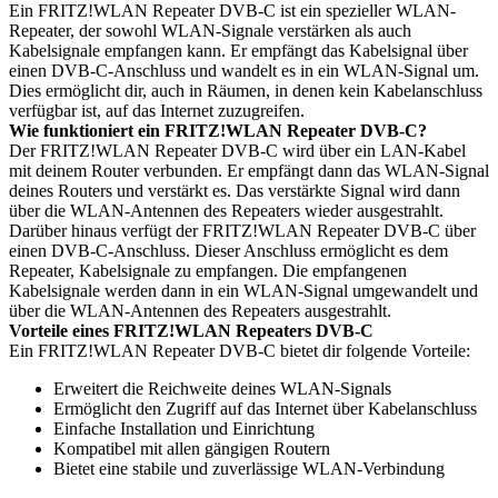
Ein FRITZ!WLAN Repeater DVB-C ist ein spezieller WLAN-
Repeater, der sowohl WLAN-Signale verstärken als auch
Kabelsignale empfangen kann. Er empfängt das Kabelsignal über
einen DVB-C-Anschluss und wandelt es in ein WLAN-Signal um.
Dies ermöglicht dir, auch in Räumen, in denen kein Kabelanschluss
verfügbar ist, auf das Internet zuzugreifen.
Wie funktioniert ein FRITZ!WLAN Repeater DVB-C?
Der FRITZ!WLAN Repeater DVB-C wird über ein LAN-Kabel
mit deinem Router verbunden. Er empfängt dann das WLAN-Signal
deines Routers und verstärkt es. Das verstärkte Signal wird dann
über die WLAN-Antennen des Repeaters wieder ausgestrahlt.
Darüber hinaus verfügt der FRITZ!WLAN Repeater DVB-C über
einen DVB-C-Anschluss. Dieser Anschluss ermöglicht es dem
Repeater, Kabelsignale zu empfangen. Die empfangenen
Kabelsignale werden dann in ein WLAN-Signal umgewandelt und
über die WLAN-Antennen des Repeaters ausgestrahlt.
Vorteile eines FRITZ!WLAN Repeaters DVB-C
Ein FRITZ!WLAN Repeater DVB-C bietet dir folgende Vorteile:
Erweitert die Reichweite deines WLAN-Signals
Ermöglicht den Zugriff auf das Internet über Kabelanschluss
Einfache Installation und Einrichtung
Kompatibel mit allen gängigen Routern
Bietet eine stabile und zuverlässige WLAN-Verbindung