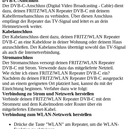
DVB-C-Anschluss
Der DVB-C-Anschluss (Digital Video Broadcasting - Cable) dient
dazu, deinen FRITZ!WLAN Repeater DVB-C mit deinem
Kabelfernsehanschluss zu verbinden. Über diesen Anschluss
empfängt der Repeater das TV-Signal und leitet es an dein
Heimnetzwerk weiter.
Kabelanschluss
Der Kabelanschluss dient dazu, deinen FRITZ!WLAN Repeater
DVB-C an eine Kabeldose in deiner Wohnung oder deinem Haus
anzuschließen. Der Kabelanschluss überträgt sowohl das TV-Signal
als auch die Internetverbindung.
Stromanschluss
Der Stromanschluss versorgt deinen FRITZ!WLAN Repeater
DVB-C mit Strom. Verwende dazu das mitgelieferte Netzteil.
Wie richte ich einen FRITZ!WLAN Repeater DVB-C ein?
Nachdem du deinen FRITZ!WLAN Repeater DVB-C ausgepackt
und an einem geeigneten Ort platziert hast, kannst du mit der
Einrichtung beginnen. Verfahre dazu wie folgt:
Verbindung zu Strom und Netzwerk herstellen
Verbinde deinen FRITZ!WLAN Repeater DVB-C mit dem
Stromnetz und dem Kabelmodem oder Router über ein
mitgeliefertes Ethernet-Kabel.
Verbindung zum WLAN-Netzwerk herstellen
Drücke die Taste "WLAN" am Repeater, um die WLAN-