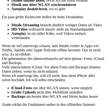
Offline-Inhalte laden
, bevor ich das Haus verlasse
Musik nur über WLAN synchronisieren
Autoplay deaktivieren
, wo es geht
Ein paar grobe Richtwerte helfen dir beim Verständnis:
Musik-Streaming
braucht deutlich weniger Daten als Video
HD-Video
verbraucht massiv mehr als Standardqualität
Autoplay
ist ein stiller Killer, weil Videos einfach
weiterlaufen
Wenn du viel unterwegs schaust, lade Inhalte vorher in Apps wie
Netflix, Spotify oder Apple Podcasts offline herunter. Das ist nicht
sexy. Es ist effektiv.
Die geheimnisse des datenverbrauchs auf dem iphone: Fotos, iCloud
und Backups
Viele unterschätzen iCloud. Vor allem Fotos und Backups können
Daten ziehen, wenn du nicht aufpasst.
Wenn ich unterwegs bin, will ich nicht, dass mein iPhone alles
sofort hochlädt. Ich will selbst entscheiden.
iCloud-Fotos
nur über WLAN nutzen, wenn möglich
Große Uploads
nicht über Mobilfunk anstoßen
Backups
am besten über WLAN und Strom laufen lassen
Apple erklärt die Funktionen sauber in den offiziellen Support-