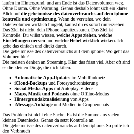
laufen im Hintergrund, und am Ende ist das Datenvolumen weg.
Ohne Drama. Ohne Warnung. Genau deshalb lohnt sich ein klarer
Blick auf
die geheimnisse des datenverbrauchs auf dem iphone
kontrolle und optimierung
. Wenn du verstehst, wo dein
Datenvolumen wirklich hingeht, kannst du es sofort runterziehen.
Das Ziel ist nicht, dein iPhone kaputtzusparen. Das Ziel ist
Kontrolle. Du willst wissen,
welche Apps ziehen
,
welche
Einstellungen nerven
und
welche Hebel wirklich wirken
. Ich
gehe das einfach und direkt durch.
Die geheimnisse des datenverbrauchs auf dem iphone: Wo geht das
Volumen hin?
Die meisten denken an Streaming. Klar, das frisst viel. Aber oft sind
es die kleinen Dinge, die dich killen:
Automatische App-Updates
im Mobilfunknetz
iCloud-Backups
und Fotosynchronisierung
Social-Media-Apps
mit Autoplay-Videos
Maps, Musik und Podcasts
ohne Offline-Modus
Hintergrundaktualisierung
von Apps
iMessage-Anhänge
und Medien in Gruppenchats
Das Problem ist nicht eine Sache. Es ist die Summe aus vielen
kleinen Datenlecks. Genau da setzt Kontrolle an.
Die geheimnisse des datenverbrauchs auf dem iphone: So prüfe ich
den Verbrauch