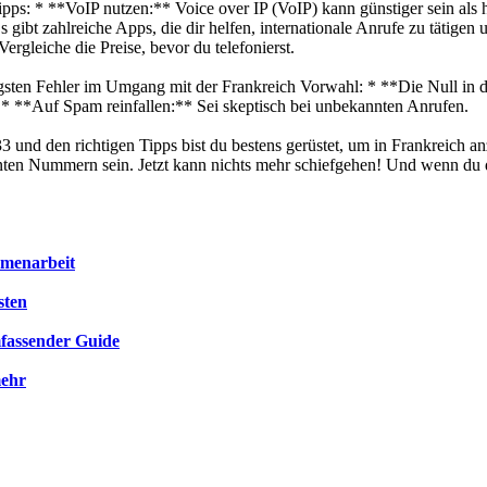
e Tipps: * **VoIP nutzen:** Voice over IP (VoIP) kann günstiger sein 
 gibt zahlreiche Apps, die dir helfen, internationale Anrufe zu tätige
rgleiche die Preise, bevor du telefonierst.
ufigsten Fehler im Umgang mit der Frankreich Vorwahl: * **Die Null i
* **Auf Spam reinfallen:** Sei skeptisch bei unbekannten Anrufen.
3 und den richtigen Tipps bist du bestens gerüstet, um in Frankreich an
ten Nummern sein. Jetzt kann nichts mehr schiefgehen! Und wenn du d
mmenarbeit
sten
mfassender Guide
mehr