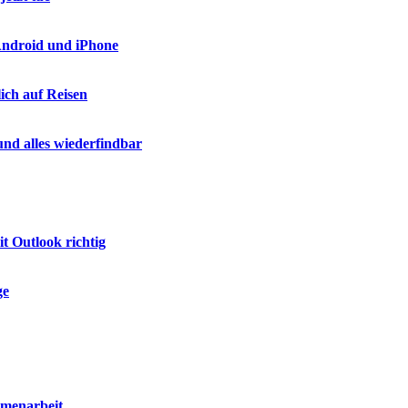
 Android und iPhone
ich auf Reisen
nd alles wiederfindbar
t Outlook richtig
ge
mmenarbeit