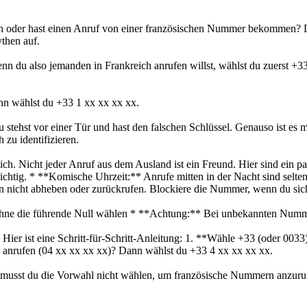
ieren oder hast einen Anruf von einer französischen Nummer bekommen?
ythen auf.
n du also jemanden in Frankreich anrufen willst, wählst du zuerst +33
ann wählst du +33 1 xx xx xx xx.
 stehst vor einer Tür und hast den falschen Schlüssel. Genauso ist es m
 zu identifizieren.
ich. Nicht jeder Anruf aus dem Ausland ist ein Freund. Hier sind ei
ichtig. * **Komische Uhrzeit:** Anrufe mitten in der Nacht sind selt
 nicht abheben oder zurückrufen. Blockiere die Nummer, wenn du siche
ne die führende Null wählen * **Achtung:** Bei unbekannten Nummer
? Hier ist eine Schritt-für-Schritt-Anleitung: 1. **Wähle +33 (oder 00
 anrufen (04 xx xx xx xx)? Dann wählst du +33 4 xx xx xx xx.
, musst du die Vorwahl nicht wählen, um französische Nummern anzurufe