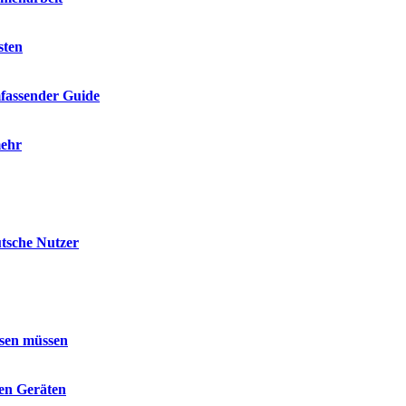
sten
mfassender Guide
mehr
utsche Nutzer
ssen müssen
len Geräten