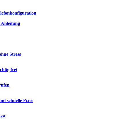
elefonkonfiguration
t-Anleitung
hne Stress
htig frei
rufen
d schnelle Fixes
sst