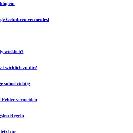
tig ein
ige Gebühren vermeidest
y wirklich?
t wirklich zu dir?
 sofort richtig
d Fehler vermeiden
gsten Regeln
etzt tue