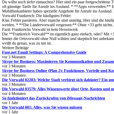
Du willst noch tiefer eintauchen? Hier sind ein paar fortgeschritten
oft günstige Tarife für Anrufe ins Ausland. * **Apps verwenden:** Es
Mobilfunkanbieter haben spezielle Angebote für Anrufe ins Ausland. Ve
Vorwahl Frankreich: Die häufigsten Fehler
Klar, Fehler passieren. Aber manche sind unnötig. Hier sind die hä
werden. * **Die Ländervorwahl vergessen:** Ohne +33 geht nichts. 
Fazit: Frankreichs Vorwahl ist kein Hexenwerk
Die **Frankreich Vorwahl** ist eigentlich ganz einfach, oder? Mit +3
Immer die Ortsvorwahl ohne Null wählen und skeptisch bei unbekann
weißt du genau, was zu tun ist.
Weitere Beiträge
Fuse.net Email Settings: A Comprehensive Guide
vor 3 Monaten
Skype for Business: Maximieren Sie Kommunikation und Zusa
vor 3 Monaten
Skype for Business Online (Plan 2): Funktionen, Vorteile und Ko
vor 3 Monaten
Die Vorwahl 02283: Welche Stadt verbirgt sich dahinter? Ein u
vor 3 Monaten
Die Vorwahl 03579: Alles Wissenswerte über Orte, Kosten und 
vor 4 Monaten
So funktioniert das Zurückrufen von iMessage-Nachrichten
vor 1 Jahr
Die Vorwahl 001: Alles, was Sie wissen müssen
vor 1 Jahr