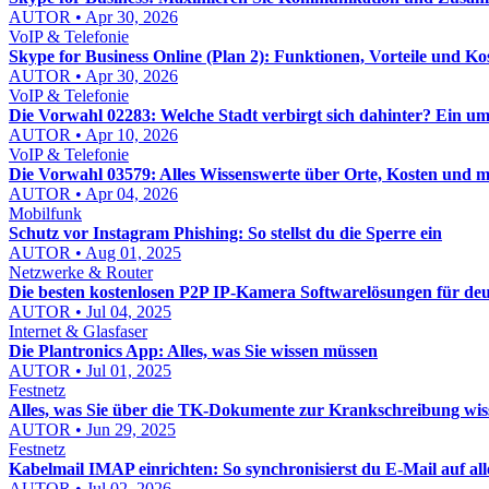
AUTOR • Apr 30, 2026
VoIP & Telefonie
Skype for Business Online (Plan 2): Funktionen, Vorteile und Ko
AUTOR • Apr 30, 2026
VoIP & Telefonie
Die Vorwahl 02283: Welche Stadt verbirgt sich dahinter? Ein u
AUTOR • Apr 10, 2026
VoIP & Telefonie
Die Vorwahl 03579: Alles Wissenswerte über Orte, Kosten und 
AUTOR • Apr 04, 2026
Mobilfunk
Schutz vor Instagram Phishing: So stellst du die Sperre ein
AUTOR • Aug 01, 2025
Netzwerke & Router
Die besten kostenlosen P2P IP-Kamera Softwarelösungen für de
AUTOR • Jul 04, 2025
Internet & Glasfaser
Die Plantronics App: Alles, was Sie wissen müssen
AUTOR • Jul 01, 2025
Festnetz
Alles, was Sie über die TK-Dokumente zur Krankschreibung wi
AUTOR • Jun 29, 2025
Festnetz
Kabelmail IMAP einrichten: So synchronisierst du E-Mail auf al
AUTOR • Jul 02, 2026