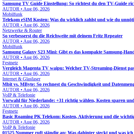
Samsung TV Guide Einstellung: So richtest du den TV-Guide rich
AUTOR • Aug 06, 2026
Mobilfunk
Telekom eSIM Kosten: Was du wirklich zahlst und wie du unnöt
AUTOR • Aug 06, 2026
Netzwerke & Router
So verbesserst du die Reichweite mit deinem Fritz Repeater
AUTOR • Aug 06, 2026
Mobilfunk
Samsung Galaxy S23 Mini: Gibt es das kompakte Samsung-Hand
AUTOR • Aug 06, 2026
Festnetz
Vergleich Magenta TV waipu: Welcher TV-Streaming-Dienst pass
AUTOR • Aug 06, 2026
Internet & Glasfaser
Mbit vs. MByte: So rechnest du Geschwindigkeit und Datenmenge
AUTOR • Aug 06, 2026
VoIP & Telefonie
Vorwahl für Niederlande: +31 richtig wählen, Kosten sparen un
AUTOR • Aug 06, 2026
Festnetz
Basic Roaming PK Telekom: Kosten, Aktivierung und die wichti
AUTOR • Aug 06, 2026
VoIP & Telefonie
01525 Nummer ruft ständig an: Was dahinter steckt und was ich j