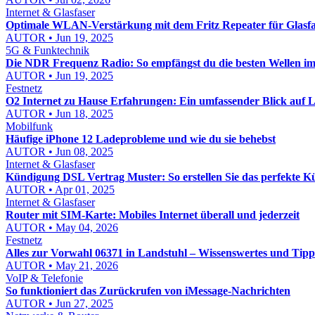
Internet & Glasfaser
Optimale WLAN-Verstärkung mit dem Fritz Repeater für Glasfa
AUTOR • Jun 19, 2025
5G & Funktechnik
Die NDR Frequenz Radio: So empfängst du die besten Wellen 
AUTOR • Jun 19, 2025
Festnetz
O2 Internet zu Hause Erfahrungen: Ein umfassender Blick auf
AUTOR • Jun 18, 2025
Mobilfunk
Häufige iPhone 12 Ladeprobleme und wie du sie behebst
AUTOR • Jun 08, 2025
Internet & Glasfaser
Kündigung DSL Vertrag Muster: So erstellen Sie das perfekte 
AUTOR • Apr 01, 2025
Internet & Glasfaser
Router mit SIM-Karte: Mobiles Internet überall und jederzeit
AUTOR • May 04, 2026
Festnetz
Alles zur Vorwahl 06371 in Landstuhl – Wissenswertes und Tipp
AUTOR • May 21, 2026
VoIP & Telefonie
So funktioniert das Zurückrufen von iMessage-Nachrichten
AUTOR • Jun 27, 2025