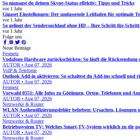
So managst du deinen Skype-Status effektiv: Tipps und Tricks
vor 1 Jahr
Gigaset Einstellungen: Der umfassende Leitfaden für optimale T
vor 1 Jahr
So gelingt der Sendersuchlauf ohne HD – Ihre Schritt-für-Schrit
vor 1 Jahr
Folge uns
Neue Beiträge
Festnetz
Vodafone Hardware zurückschicken: So läuft die Rücksendung o
AUTOR • Aug 07, 2026
VoIP & Telefonie
Outlook Add-in aktivieren: So schaltest du Add-ins schnell und ric
AUTOR • Aug 07, 2026
Festnetz
Vorwahl 0551: Alle Infos zu Göttingen, Orten, Telefonen und An
AUTOR • Aug 07, 2026
Netzwerke & Router
WLAN Authentifizierungsfehler beheben: Ursachen, Lösungen un
AUTOR • Aug 07, 2026
Netzwerke & Router
Betriebssystem TV: Welches Smart-TV-System wirklich zu dir pa
AUTOR • Aug 07, 2026
Netzwerke & Router