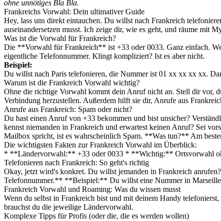
ohne unnötiges Bla Bla.
Frankreichs Vorwahl: Dein ultimativer Guide
Hey, lass uns direkt eintauchen. Du willst nach Frankreich telefon
auseinandersetzen musst. Ich zeige dir, wie es geht, und räume mit M
Was ist die Vorwahl für Frankreich?
Die **Vorwahl für Frankreich** ist +33 oder 0033. Ganz einfach. Wen
eigentliche Telefonnummer. Klingt kompliziert? Ist es aber nicht.
Beispiel:
Du willst nach Paris telefonieren, die Nummer ist 01 xx xx xx xx. D
Warum ist die Frankreich Vorwahl wichtig?
Ohne die richtige Vorwahl kommt dein Anruf nicht an. Stell dir vor, du
Verbindung herzustellen. Außerdem hilft sie dir, Anrufe aus Frankreich
Anrufe aus Frankreich: Spam oder nicht?
Du hast einen Anruf von +33 bekommen und bist unsicher? Verständl
kennst niemanden in Frankreich und erwartest keinen Anruf? Sei vors
Mailbox spricht, ist es wahrscheinlich Spam. **Was tun?** Am besten
Die wichtigsten Fakten zur Frankreich Vorwahl im Überblick:
* **Ländervorwahl:** +33 oder 0033 * **Wichtig:** Ortsvorwahl oh
Telefonieren nach Frankreich: So geht's richtig
Okay, jetzt wird's konkret. Du willst jemanden in Frankreich anrufen
Telefonnummer.** **Beispiel:** Du willst eine Nummer in Marseille
Frankreich Vorwahl und Roaming: Was du wissen musst
Wenn du selbst in Frankreich bist und mit deinem Handy telefonierst
brauchst du die jeweilige Ländervorwahl.
Komplexe Tipps für Profis (oder die, die es werden wollen)