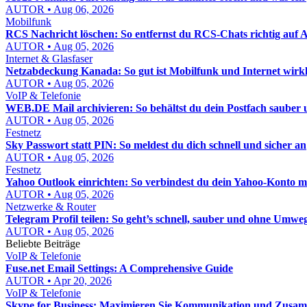
AUTOR • Aug 06, 2026
Mobilfunk
RCS Nachricht löschen: So entfernst du RCS-Chats richtig auf
AUTOR • Aug 05, 2026
Internet & Glasfaser
Netzabdeckung Kanada: So gut ist Mobilfunk und Internet wirkl
AUTOR • Aug 05, 2026
VoIP & Telefonie
WEB.DE Mail archivieren: So behältst du dein Postfach sauber u
AUTOR • Aug 05, 2026
Festnetz
Sky Passwort statt PIN: So meldest du dich schnell und sicher an
AUTOR • Aug 05, 2026
Festnetz
Yahoo Outlook einrichten: So verbindest du dein Yahoo-Konto mi
AUTOR • Aug 05, 2026
Netzwerke & Router
Telegram Profil teilen: So geht’s schnell, sauber und ohne Umwe
AUTOR • Aug 05, 2026
Beliebte Beiträge
VoIP & Telefonie
Fuse.net Email Settings: A Comprehensive Guide
AUTOR • Apr 20, 2026
VoIP & Telefonie
Skype for Business: Maximieren Sie Kommunikation und Zusa