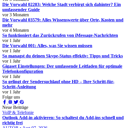
Die Vorwahl 02283: Welche Stadt verbirgt sich dahinter? Ein
umfassender Guide
vor 3 Monaten
Die Vorwahl 03579: Alles Wissenswerte über Orte, Kosten und
mehr
vor 4 Monaten
So funktioniert das Zurückrufen von iMessage-Nachrichten
vor 1 Jahr
Die Vorwahl 001: Alles, was Sie wissen müssen
vor 1 Jahr
So managst du deinen Skype-Status effektiv: Tipps und Tricks
vor 1 Jahr
Gigaset Einstellungen: Der umfassende Leitfaden für optimale
Telefonkonfiguration
vor 1 Jahr
So gelingt der Sendersuchlauf ohne HD – Ihre Schritt-für-
Schritt-Anleitung
vor 1 Jahr
Folge uns
Neue Beiträge
VoIP & Telefonie
Outlook Add-in aktivieren: So schaltest du Add-ins schnell und
richtig frei
AUTOR • Aug 07, 2026