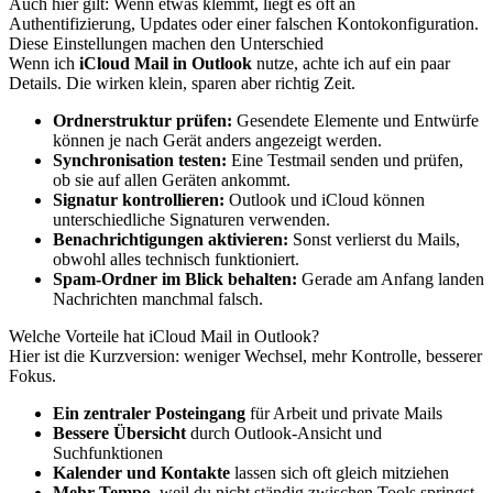
Auch hier gilt: Wenn etwas klemmt, liegt es oft an
Authentifizierung, Updates oder einer falschen Kontokonfiguration.
Diese Einstellungen machen den Unterschied
Wenn ich
iCloud Mail in Outlook
nutze, achte ich auf ein paar
Details. Die wirken klein, sparen aber richtig Zeit.
Ordnerstruktur prüfen:
Gesendete Elemente und Entwürfe
können je nach Gerät anders angezeigt werden.
Synchronisation testen:
Eine Testmail senden und prüfen,
ob sie auf allen Geräten ankommt.
Signatur kontrollieren:
Outlook und iCloud können
unterschiedliche Signaturen verwenden.
Benachrichtigungen aktivieren:
Sonst verlierst du Mails,
obwohl alles technisch funktioniert.
Spam-Ordner im Blick behalten:
Gerade am Anfang landen
Nachrichten manchmal falsch.
Welche Vorteile hat iCloud Mail in Outlook?
Hier ist die Kurzversion: weniger Wechsel, mehr Kontrolle, besserer
Fokus.
Ein zentraler Posteingang
für Arbeit und private Mails
Bessere Übersicht
durch Outlook-Ansicht und
Suchfunktionen
Kalender und Kontakte
lassen sich oft gleich mitziehen
Mehr Tempo
, weil du nicht ständig zwischen Tools springst