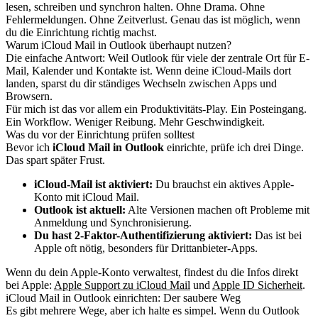
lesen, schreiben und synchron halten. Ohne Drama. Ohne
Fehlermeldungen. Ohne Zeitverlust. Genau das ist möglich, wenn
du die Einrichtung richtig machst.
Warum iCloud Mail in Outlook überhaupt nutzen?
Die einfache Antwort: Weil Outlook für viele der zentrale Ort für E-
Mail, Kalender und Kontakte ist. Wenn deine iCloud-Mails dort
landen, sparst du dir ständiges Wechseln zwischen Apps und
Browsern.
Für mich ist das vor allem ein Produktivitäts-Play. Ein Posteingang.
Ein Workflow. Weniger Reibung. Mehr Geschwindigkeit.
Was du vor der Einrichtung prüfen solltest
Bevor ich
iCloud Mail in Outlook
einrichte, prüfe ich drei Dinge.
Das spart später Frust.
iCloud-Mail ist aktiviert:
Du brauchst ein aktives Apple-
Konto mit iCloud Mail.
Outlook ist aktuell:
Alte Versionen machen oft Probleme mit
Anmeldung und Synchronisierung.
Du hast 2-Faktor-Authentifizierung aktiviert:
Das ist bei
Apple oft nötig, besonders für Drittanbieter-Apps.
Wenn du dein Apple-Konto verwaltest, findest du die Infos direkt
bei Apple:
Apple Support zu iCloud Mail
und
Apple ID Sicherheit
.
iCloud Mail in Outlook einrichten: Der saubere Weg
Es gibt mehrere Wege, aber ich halte es simpel. Wenn du Outlook