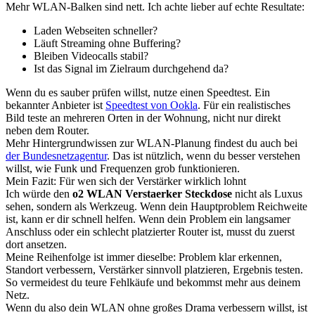
Mehr WLAN-Balken sind nett. Ich achte lieber auf echte Resultate:
Laden Webseiten schneller?
Läuft Streaming ohne Buffering?
Bleiben Videocalls stabil?
Ist das Signal im Zielraum durchgehend da?
Wenn du es sauber prüfen willst, nutze einen Speedtest. Ein
bekannter Anbieter ist
Speedtest von Ookla
. Für ein realistisches
Bild teste an mehreren Orten in der Wohnung, nicht nur direkt
neben dem Router.
Mehr Hintergrundwissen zur WLAN-Planung findest du auch bei
der Bundesnetzagentur
. Das ist nützlich, wenn du besser verstehen
willst, wie Funk und Frequenzen grob funktionieren.
Mein Fazit: Für wen sich der Verstärker wirklich lohnt
Ich würde den
o2 WLAN Verstaerker Steckdose
nicht als Luxus
sehen, sondern als Werkzeug. Wenn dein Hauptproblem Reichweite
ist, kann er dir schnell helfen. Wenn dein Problem ein langsamer
Anschluss oder ein schlecht platzierter Router ist, musst du zuerst
dort ansetzen.
Meine Reihenfolge ist immer dieselbe: Problem klar erkennen,
Standort verbessern, Verstärker sinnvoll platzieren, Ergebnis testen.
So vermeidest du teure Fehlkäufe und bekommst mehr aus deinem
Netz.
Wenn du also dein WLAN ohne großes Drama verbessern willst, ist