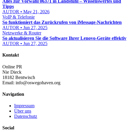
Alles zur Vorwahl 06371 in Landstuhl – Wissenswertes und
Tipps
AUTOR • May 21, 2026
VoIP & Telefonie
So funktioniert das Zurückrufen von iMessage-Nachrichten
AUTOR • Jun 27, 2025
Netzwerke & Router
So aktualisieren Sie die Software Ihrer Lenovo-Geräte effektiv
AUTOR • Jun 27, 2025
Kontakt
Online PR
Nie Dieck
18182 Bentwisch
Email:
info@oswegohaven.org
Navigation
Impressum
Über uns
Datenschutz
Social