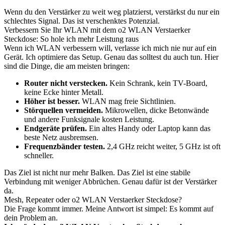
Wenn du den Verstärker zu weit weg platzierst, verstärkst du nur ein
schlechtes Signal. Das ist verschenktes Potenzial.
Verbessern Sie Ihr WLAN mit dem o2 WLAN Verstaerker
Steckdose: So hole ich mehr Leistung raus
Wenn ich WLAN verbessern will, verlasse ich mich nie nur auf ein
Gerät. Ich optimiere das Setup. Genau das solltest du auch tun. Hier
sind die Dinge, die am meisten bringen:
Router nicht verstecken.
Kein Schrank, kein TV-Board,
keine Ecke hinter Metall.
Höher ist besser.
WLAN mag freie Sichtlinien.
Störquellen vermeiden.
Mikrowellen, dicke Betonwände
und andere Funksignale kosten Leistung.
Endgeräte prüfen.
Ein altes Handy oder Laptop kann das
beste Netz ausbremsen.
Frequenzbänder testen.
2,4 GHz reicht weiter, 5 GHz ist oft
schneller.
Das Ziel ist nicht nur mehr Balken. Das Ziel ist eine stabile
Verbindung mit weniger Abbrüchen. Genau dafür ist der Verstärker
da.
Mesh, Repeater oder o2 WLAN Verstaerker Steckdose?
Die Frage kommt immer. Meine Antwort ist simpel: Es kommt auf
dein Problem an.