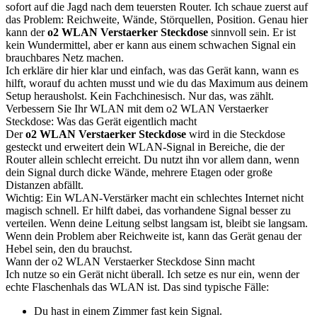
sofort auf die Jagd nach dem teuersten Router. Ich schaue zuerst auf
das Problem: Reichweite, Wände, Störquellen, Position. Genau hier
kann der
o2 WLAN Verstaerker Steckdose
sinnvoll sein. Er ist
kein Wundermittel, aber er kann aus einem schwachen Signal ein
brauchbares Netz machen.
Ich erkläre dir hier klar und einfach, was das Gerät kann, wann es
hilft, worauf du achten musst und wie du das Maximum aus deinem
Setup herausholst. Kein Fachchinesisch. Nur das, was zählt.
Verbessern Sie Ihr WLAN mit dem o2 WLAN Verstaerker
Steckdose: Was das Gerät eigentlich macht
Der
o2 WLAN Verstaerker Steckdose
wird in die Steckdose
gesteckt und erweitert dein WLAN-Signal in Bereiche, die der
Router allein schlecht erreicht. Du nutzt ihn vor allem dann, wenn
dein Signal durch dicke Wände, mehrere Etagen oder große
Distanzen abfällt.
Wichtig: Ein WLAN-Verstärker macht ein schlechtes Internet nicht
magisch schnell. Er hilft dabei, das vorhandene Signal besser zu
verteilen. Wenn deine Leitung selbst langsam ist, bleibt sie langsam.
Wenn dein Problem aber Reichweite ist, kann das Gerät genau der
Hebel sein, den du brauchst.
Wann der o2 WLAN Verstaerker Steckdose Sinn macht
Ich nutze so ein Gerät nicht überall. Ich setze es nur ein, wenn der
echte Flaschenhals das WLAN ist. Das sind typische Fälle:
Du hast in einem Zimmer fast kein Signal.