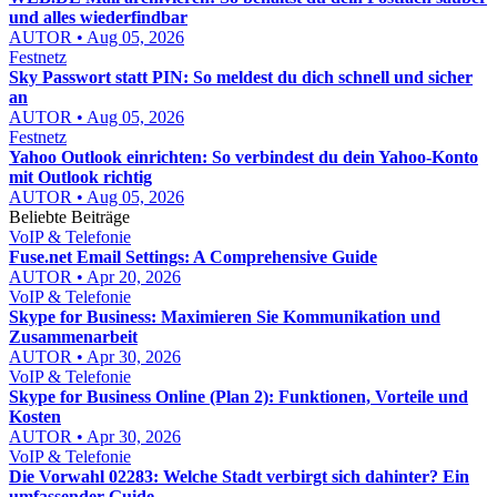
und alles wiederfindbar
AUTOR • Aug 05, 2026
Festnetz
Sky Passwort statt PIN: So meldest du dich schnell und sicher
an
AUTOR • Aug 05, 2026
Festnetz
Yahoo Outlook einrichten: So verbindest du dein Yahoo-Konto
mit Outlook richtig
AUTOR • Aug 05, 2026
Beliebte Beiträge
VoIP & Telefonie
Fuse.net Email Settings: A Comprehensive Guide
AUTOR • Apr 20, 2026
VoIP & Telefonie
Skype for Business: Maximieren Sie Kommunikation und
Zusammenarbeit
AUTOR • Apr 30, 2026
VoIP & Telefonie
Skype for Business Online (Plan 2): Funktionen, Vorteile und
Kosten
AUTOR • Apr 30, 2026
VoIP & Telefonie
Die Vorwahl 02283: Welche Stadt verbirgt sich dahinter? Ein
umfassender Guide