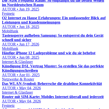
Die NDR Frequenz Radio: So empfängst du die besten Wellen
im Norddeutschen Raum
AUTOR • Jun 19, 2025
Festnetz
O2 Internet zu Hause Erfahrungen: Ein umfassender Blick auf
Leistungen und Kundenmeinungen
AUTOR • Jun 18, 2025
Mobilfunk
Tastensperre aufheben Samsung: So entsperrst du dein Gerät
schnell und sicher
AUTOR • Jun 17, 2026
Mobilfunk
Häufige iPhone 12 Ladeprobleme und wie du sie behebst
AUTOR • Jun 08, 2025
Internet & Glasfaser
Kündigung DSL Vertrag Muster: So erstellen Sie das perfekte
Kündigungsschreiben
AUTOR • Apr 01, 2025
Netzwerke & Router
Das WLAN-Symbol: Beherrsche die drahtlose Konnektivität
AUTOR • May 04, 2026
Internet & Glasfaser
Router mit SIM-Karte: Mobiles Internet überall und jederzeit
AUTOR • May 04, 2026
Festnetz