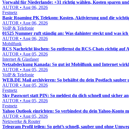
Vorwahl für Niederlande: +31 richtig wählen, Kosten sparen un
AUTOR • Aug 06, 2026
Festnetz
Basic Roaming PK Telekom: Kosten, Aktivierung und die wichti
AUTOR • Aug 06, 2026
VoIP & Telefonie
01525 Nummer ruft ständig an: Was dahinter steckt und was ich j
AUTOR • Aug 06, 2026
Mobilfunk
RCS Nachricht löschen: So entfernst du RCS-Chats richtig auf
AUTOR • Aug 05, 2026
Internet & Glasfaser
Netzabdeckung Kanada: So gut ist Mobilfunk und Internet wirkl
AUTOR • Aug 05, 2026
VoIP & Telefonie
WEB.DE Mail archivieren: So behältst du dein Postfach sauber u
AUTOR • Aug 05, 2026
Festnetz
Sky Passwort statt PIN: So meldest du dich schnell und sicher an
AUTOR • Aug 05, 2026
Festnetz
Yahoo Outlook einrichten: So verbindest du dein Yahoo-Konto mi
AUTOR • Aug 05, 2026
Netzwerke & Router
Telegram Profil teilen: So geht’s schnell, sauber und ohne Umwe