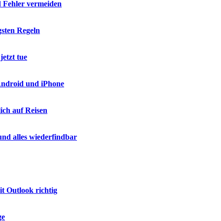
d Fehler vermeiden
gsten Regeln
etzt tue
 Android und iPhone
ich auf Reisen
nd alles wiederfindbar
t Outlook richtig
ge