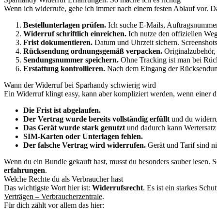
Wenn ich widerrufe, gehe ich immer nach einem festen Ablauf vor. Das
Bestellunterlagen prüfen.
Ich suche E-Mails, Auftragsnummer
Widerruf schriftlich einreichen.
Ich nutze den offiziellen We
Frist dokumentieren.
Datum und Uhrzeit sichern. Screenshots
Rücksendung ordnungsgemäß verpacken.
Originalzubehör, 
Sendungsnummer speichern.
Ohne Tracking ist man bei Rück
Erstattung kontrollieren.
Nach dem Eingang der Rücksendung 
Wann der Widerruf bei Sparhandy schwierig wird
Ein Widerruf klingt easy, kann aber kompliziert werden, wenn einer di
Die Frist ist abgelaufen.
Der Vertrag wurde bereits vollständig erfüllt
und du widerruf
Das Gerät wurde stark genutzt
und dadurch kann Wertersatz 
SIM-Karten oder Unterlagen fehlen.
Der falsche Vertrag wird widerrufen.
Gerät und Tarif sind n
Wenn du ein Bundle gekauft hast, musst du besonders sauber lesen. Son
erfahrungen
.
Welche Rechte du als Verbraucher hast
Das wichtigste Wort hier ist:
Widerrufsrecht
. Es ist ein starkes Sch
Verträgen – Verbraucherzentrale
.
Für dich zählt vor allem das hier: