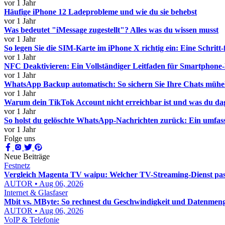
vor 1 Jahr
Häufige iPhone 12 Ladeprobleme und wie du sie behebst
vor 1 Jahr
Was bedeutet "iMessage zugestellt"? Alles was du wissen musst
vor 1 Jahr
So legen Sie die SIM-Karte im iPhone X richtig ein: Eine Schritt-
vor 1 Jahr
NFC Deaktivieren: Ein Vollständiger Leitfaden für Smartphone
vor 1 Jahr
WhatsApp Backup automatisch: So sichern Sie Ihre Chats mühe
vor 1 Jahr
Warum dein TikTok Account nicht erreichbar ist und was du da
vor 1 Jahr
So holst du gelöschte WhatsApp-Nachrichten zurück: Ein umfas
vor 1 Jahr
Folge uns
Neue Beiträge
Festnetz
Vergleich Magenta TV waipu: Welcher TV-Streaming-Dienst pass
AUTOR • Aug 06, 2026
Internet & Glasfaser
Mbit vs. MByte: So rechnest du Geschwindigkeit und Datenmenge
AUTOR • Aug 06, 2026
VoIP & Telefonie