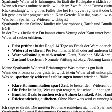
Sparhandy Widerruf Erfahrungen: So läuft die Rückgabe wirklich ab
Wenn ich etwas online bestelle, will ich im Zweifel ohne Drama zur
Rücksendung? Und gibt es Fallstricke bei Handyvertrag, Gerät oder 
Ich gehe das hier pragmatisch an. Kein Gerede. Nur das, was du wiss
Was beim Sparhandy Widerruf wichtig ist
Sparhandy ist ein Online-Händler für Smartphones, Tarife und Bundles.
BGB
.
In der Praxis heißt das: Du kannst einen Vertrag oder Kauf unter bes
Widerruf sauber erklären.
Frist prüfen:
In der Regel 14 Tage ab Erhalt der Ware oder ab 
Widerruf erklären:
Per Formular, E-Mail oder auf anderem k
Ware vollständig zurücksenden:
Gerät, Zubehör, SIM-Karte, 
Zustand beachten:
Normale Prüfung ist okay, Nutzung kann z
Meine Sparhandy Widerruf Erfahrungen: Was meistens gut läuft
Wenn der Prozess sauber gestartet wird, ist ein Widerruf oft unkompliz
Was bei
sparhandy widerruf erfahrungen
immer wieder auffällt:
Klare Kommunikation spart Zeit.
Je besser dein Widerruf dok
Die Frist ist heilig.
Wer zu spät reagiert, hat schnell unnötigen 
Bundled Deals brauchen extra Aufmerksamkeit.
Also Handy
Rücksendebeleg aufheben.
Ohne Nachweis wird es unnötig ko
Ich sage es direkt: Die meisten Probleme entstehen nicht bei Sparhan
Sparhandy Widerruf Erfahrungen: So mache ich es richtig