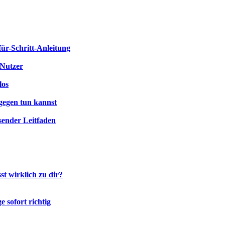
für-Schritt-Anleitung
-Nutzer
los
gegen tun kannst
sender Leitfaden
t wirklich zu dir?
 sofort richtig