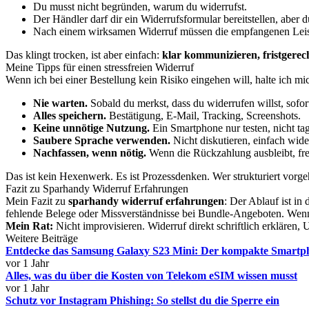
Du musst nicht begründen, warum du widerrufst.
Der Händler darf dir ein Widerrufsformular bereitstellen, aber
Nach einem wirksamen Widerruf müssen die empfangenen Leis
Das klingt trocken, ist aber einfach:
klar kommunizieren, fristgerech
Meine Tipps für einen stressfreien Widerruf
Wenn ich bei einer Bestellung kein Risiko eingehen will, halte ich mi
Nie warten.
Sobald du merkst, dass du widerrufen willst, sofor
Alles speichern.
Bestätigung, E-Mail, Tracking, Screenshots.
Keine unnötige Nutzung.
Ein Smartphone nur testen, nicht ta
Saubere Sprache verwenden.
Nicht diskutieren, einfach wide
Nachfassen, wenn nötig.
Wenn die Rückzahlung ausbleibt, fre
Das ist kein Hexenwerk. Es ist Prozessdenken. Wer strukturiert vorge
Fazit zu Sparhandy Widerruf Erfahrungen
Mein Fazit zu
sparhandy widerruf erfahrungen
: Der Ablauf ist i
fehlende Belege oder Missverständnisse bei Bundle-Angeboten. Wenn d
Mein Rat:
Nicht improvisieren. Widerruf direkt schriftlich erkläre
Weitere Beiträge
Entdecke das Samsung Galaxy S23 Mini: Der kompakte Smartp
vor 1 Jahr
Alles, was du über die Kosten von Telekom eSIM wissen musst
vor 1 Jahr
Schutz vor Instagram Phishing: So stellst du die Sperre ein