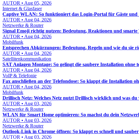
AUTOR • Aug 05, 2026
Internet & Glasfaser
Captive WLAN: So funktioniert das Login-Portal für Gäste un
AUTOR • Aug 04, 2026
Netzwerke & Router
Signal Emoji richtig nutzen: Bedeutung, Reaktionen und smarte
AUTOR • Aug 04, 2026
Mobilfunk
Entsprechen Abkürzungen: Bedeutung, Regeln und wie du sie ri
AUTOR • Aug 04, 2026
Satellitenkommunikation
SAT Anlagen Montage: So gelingt die saubere Installation ohne t
AUTOR • Aug 04, 2026
VoIP & Telefonie
Fax anschließen an der Telefondose: So klappt die Installation oh
AUTOR • Aug 04, 2026
Mobilfunk
Drillisch Netz: Welches Netz nutzt Drillisch wirklich und was d
AUTOR • Aug 03, 2026
Netzwerke & Router
WLAN für Smart Home optimieren: So machst du dein Netzwerk st
AUTOR • Aug 03, 2026
Netzwerke & Router
Outlook-Link in Chrome öffnen: So klappt es schnell und sauber
AUTOR • Aug 03, 2026