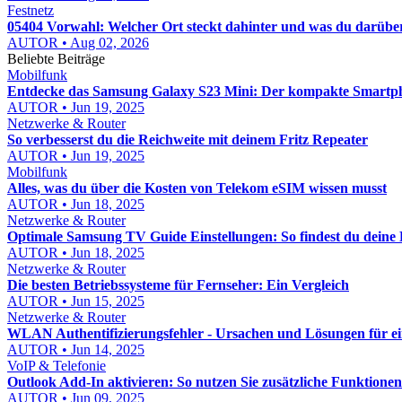
Festnetz
05404 Vorwahl: Welcher Ort steckt dahinter und was du darübe
AUTOR • Aug 02, 2026
Beliebte Beiträge
Mobilfunk
Entdecke das Samsung Galaxy S23 Mini: Der kompakte Smartp
AUTOR • Jun 19, 2025
Netzwerke & Router
So verbesserst du die Reichweite mit deinem Fritz Repeater
AUTOR • Jun 19, 2025
Mobilfunk
Alles, was du über die Kosten von Telekom eSIM wissen musst
AUTOR • Jun 18, 2025
Netzwerke & Router
Optimale Samsung TV Guide Einstellungen: So findest du deine
AUTOR • Jun 18, 2025
Netzwerke & Router
Die besten Betriebssysteme für Fernseher: Ein Vergleich
AUTOR • Jun 15, 2025
Netzwerke & Router
WLAN Authentifizierungsfehler - Ursachen und Lösungen für ein
AUTOR • Jun 14, 2025
VoIP & Telefonie
Outlook Add-In aktivieren: So nutzen Sie zusätzliche Funktionen 
AUTOR • Jun 09, 2025