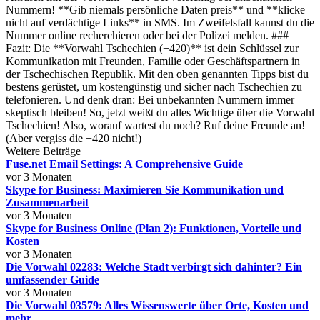
Nummern! **Gib niemals persönliche Daten preis** und **klicke
nicht auf verdächtige Links** in SMS. Im Zweifelsfall kannst du die
Nummer online recherchieren oder bei der Polizei melden. ###
Fazit: Die **Vorwahl Tschechien (+420)** ist dein Schlüssel zur
Kommunikation mit Freunden, Familie oder Geschäftspartnern in
der Tschechischen Republik. Mit den oben genannten Tipps bist du
bestens gerüstet, um kostengünstig und sicher nach Tschechien zu
telefonieren. Und denk dran: Bei unbekannten Nummern immer
skeptisch bleiben! So, jetzt weißt du alles Wichtige über die Vorwahl
Tschechien! Also, worauf wartest du noch? Ruf deine Freunde an!
(Aber vergiss die +420 nicht!)
Weitere Beiträge
Fuse.net Email Settings: A Comprehensive Guide
vor 3 Monaten
Skype for Business: Maximieren Sie Kommunikation und
Zusammenarbeit
vor 3 Monaten
Skype for Business Online (Plan 2): Funktionen, Vorteile und
Kosten
vor 3 Monaten
Die Vorwahl 02283: Welche Stadt verbirgt sich dahinter? Ein
umfassender Guide
vor 3 Monaten
Die Vorwahl 03579: Alles Wissenswerte über Orte, Kosten und
mehr