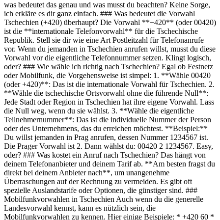
was bedeutet das genau und was musst du beachten? Keine Sorge,
ich erkläre es dir ganz einfach. ### Was bedeutet die Vorwahl
Tschechien (+420) überhaupt? Die Vorwahl **+420** (oder 00420)
ist die **internationale Telefonvorwahl** für die Tschechische
Republik. Stell sie dir wie eine Art Postleitzahl für Telefonanrufe
vor. Wenn du jemanden in Tschechien anrufen willst, musst du diese
Vorwahl vor die eigentliche Telefonnummer setzen. Klingt logisch,
oder? ### Wie wähle ich richtig nach Tschechien? Egal ob Festnetz
oder Mobilfunk, die Vorgehensweise ist simpel: 1. **Wähle 00420
(oder +420)**: Das ist die internationale Vorwahl für Tschechien. 2.
**Wähle die tschechische Ortsvorwahl ohne die führende Null**:
Jede Stadt oder Region in Tschechien hat ihre eigene Vorwahl. Lass
die Null weg, wenn du sie wählst. 3. **Wähle die eigentliche
Teilnehmernummer**: Das ist die individuelle Nummer der Person
oder des Unternehmens, das du erreichen möchtest. **Beispiel:**
Du willst jemanden in Prag anrufen, dessen Nummer 1234567 ist.
Die Prager Vorwahl ist 2. Dann wählst du: 00420 2 1234567. Easy,
oder? ### Was kostet ein Anruf nach Tschechien? Das hängt von
deinem Telefonanbieter und deinem Tarif ab. **Am besten fragst du
direkt bei deinem Anbieter nach**, um unangenehme
Überraschungen auf der Rechnung zu vermeiden. Es gibt oft
spezielle Auslandstarife oder Optionen, die günstiger sind. ###
Mobilfunkvorwahlen in Tschechien Auch wenn du die generelle
Landesvorwahl kennst, kann es nützlich sein, die
Mobilfunkvorwahlen zu kennen. Hier einige Beispiele: * +420 60 *