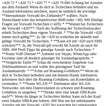
+420 72 * +420 73 * +420 77 * +420 79 ### Achtung bei Anrufen
aus dem Ausland! Wenn du dich in Tschechien befindest und ins
Ausland telefonieren möchtest, musst du natürlich die jeweilige
**internationale Vorwahl des Ziellandes** wählen. Nach
Deutschland wäre das beispielsweise 0049 (oder +49). ### Häufige
Fragen zur Vorwahl Tschechien (+420): * **Warum hat Tschechien
die Vorwahl +420?**: Nach der Auflösung der Tschechoslowakei
erhielt Tschechien diese eigene Vorwahl. * **Ist die Vorwahl +420
immer noch gültig?**: Ja, die +420 ist weiterhin die aktuelle und
gültige Vorwahl für Tschechien. * **Kann ich mit +420 auch SMS
schicken?**: Ja, die Vorwahl gilt sowohl für Anrufe als auch für
SMS. ### Profi-Tipps für günstige Anrufe nach Tschechien: *
**Nutze VoIP-Dienste:** Anbieter wie Skype, WhatsApp oder
Facetime sind oft deutlich günstiger für Auslandsgespräche. *
**Vergleiche Tarife:** Schau dir verschiedene Angebote von
Telefonanbietern an und wähle den günstigsten Tarif für
Auslandsanrufe. * **Achte auf Roaming-Gebühren:** Wenn du
dich in Tschechien befindest und mit deinem Handy telefonierst,
informiere dich über die Roaming-Gebühren, um Kostenfallen zu
vermeiden. * **Nutze WLAN:** Telefoniere über WLAN-
Netzwerke, um dein Datenvolumen zu schonen und Roaming-
Gebühren zu umgehen. * **Denke über eine lokale SIM-Karte
nach**: Wenn du länger in Tschechien bleibst, kann sich der Kauf
einer lokalen SIM-Karte lohnen. ### Was tun bei unbekannten
Anrufen mit der Vorwahl +420? Sei vorsichtig bei unbekannten