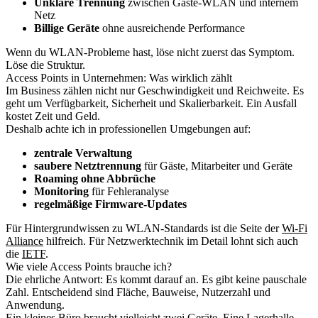
Unklare Trennung
zwischen Gäste-WLAN und internem
Netz
Billige Geräte
ohne ausreichende Performance
Wenn du WLAN-Probleme hast, löse nicht zuerst das Symptom.
Löse die Struktur.
Access Points in Unternehmen: Was wirklich zählt
Im Business zählen nicht nur Geschwindigkeit und Reichweite. Es
geht um Verfügbarkeit, Sicherheit und Skalierbarkeit. Ein Ausfall
kostet Zeit und Geld.
Deshalb achte ich in professionellen Umgebungen auf:
zentrale Verwaltung
saubere Netztrennung
für Gäste, Mitarbeiter und Geräte
Roaming ohne Abbrüche
Monitoring
für Fehleranalyse
regelmäßige Firmware-Updates
Für Hintergrundwissen zu WLAN-Standards ist die Seite der
Wi-Fi
Alliance
hilfreich. Für Netzwerktechnik im Detail lohnt sich auch
die
IETF
.
Wie viele Access Points brauche ich?
Die ehrliche Antwort: Es kommt darauf an. Es gibt keine pauschale
Zahl. Entscheidend sind Fläche, Bauweise, Nutzerzahl und
Anwendung.
Ein kleines Büro braucht vielleicht zwei Geräte. Eine Lagerhalle