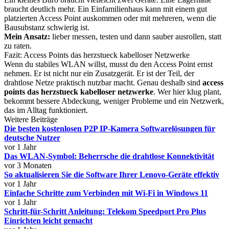
braucht deutlich mehr. Ein Einfamilienhaus kann mit einem gut
platzierten Access Point auskommen oder mit mehreren, wenn die
Bausubstanz schwierig ist.
Mein Ansatz:
lieber messen, testen und dann sauber ausrollen, statt
zu raten.
Fazit: Access Points das herzstueck kabelloser Netzwerke
Wenn du stabiles WLAN willst, musst du den Access Point ernst
nehmen. Er ist nicht nur ein Zusatzgerät. Er ist der Teil, der
drahtlose Netze praktisch nutzbar macht. Genau deshalb sind
access
points das herzstueck kabelloser netzwerke
. Wer hier klug plant,
bekommt bessere Abdeckung, weniger Probleme und ein Netzwerk,
das im Alltag funktioniert.
Weitere Beiträge
Die besten kostenlosen P2P IP-Kamera Softwarelösungen für
deutsche Nutzer
vor 1 Jahr
Das WLAN-Symbol: Beherrsche die drahtlose Konnektivität
vor 3 Monaten
So aktualisieren Sie die Software Ihrer Lenovo-Geräte effektiv
vor 1 Jahr
Einfache Schritte zum Verbinden mit Wi-Fi in Windows 11
vor 1 Jahr
Schritt-für-Schritt Anleitung: Telekom Speedport Pro Plus
Einrichten leicht gemacht