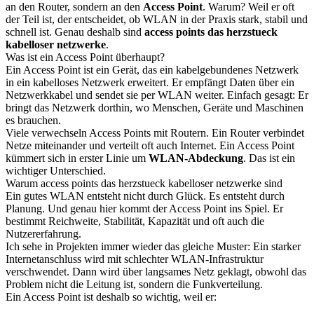
an den Router, sondern an den
Access Point
. Warum? Weil er oft
der Teil ist, der entscheidet, ob WLAN in der Praxis stark, stabil und
schnell ist. Genau deshalb sind
access points das herzstueck
kabelloser netzwerke
.
Was ist ein Access Point überhaupt?
Ein Access Point ist ein Gerät, das ein kabelgebundenes Netzwerk
in ein kabelloses Netzwerk erweitert. Er empfängt Daten über ein
Netzwerkkabel und sendet sie per WLAN weiter. Einfach gesagt: Er
bringt das Netzwerk dorthin, wo Menschen, Geräte und Maschinen
es brauchen.
Viele verwechseln Access Points mit Routern. Ein Router verbindet
Netze miteinander und verteilt oft auch Internet. Ein Access Point
kümmert sich in erster Linie um
WLAN-Abdeckung
. Das ist ein
wichtiger Unterschied.
Warum access points das herzstueck kabelloser netzwerke sind
Ein gutes WLAN entsteht nicht durch Glück. Es entsteht durch
Planung. Und genau hier kommt der Access Point ins Spiel. Er
bestimmt Reichweite, Stabilität, Kapazität und oft auch die
Nutzererfahrung.
Ich sehe in Projekten immer wieder das gleiche Muster: Ein starker
Internetanschluss wird mit schlechter WLAN-Infrastruktur
verschwendet. Dann wird über langsames Netz geklagt, obwohl das
Problem nicht die Leitung ist, sondern die Funkverteilung.
Ein Access Point ist deshalb so wichtig, weil er: