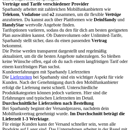
Verträge und Tarife verschiedener Provider
Sparhandy arbeitet mit zahlreichen Mobilfunkanbietern wie
Telekom
,
Vodafone
und
o2
zusammen, um dir flexible
Verträge
anzubieten. Du kannst auch über Plattformen wie
DeinHandy
und
HandyStar
wertvolle Angebote finden.
Tarifoptionen variieren, sodass du den für dich am besten geeigneten
Plan auswählen kannst. Ob Datenvolumen oder Unlimited-Tarife,
Sparhandy stellt sicher, dass du einen passenden
Vertrag
bekommst.
Die Preise werden transparent dargestellt und regelmäßig
aktualisiert, um dir die besten Angebote nahezulegen. So bleiben
keine Wünsche offen, egal ob du nach einem langfristigen Tarif oder
einem kurzfristigen Plan suchst.
Kundenerfahrungen mit Sparhandy Lieferzeiten
Die
Lieferzeiten
bei Sparhandy sind ein wichtiger Aspekt für viele
Kunden. Nach der Genehmigung durch den Mobilfunkanbieter
erfolgt die Lieferung meist schnell. Unterschiedliche
Produktkategorien können jedoch variieren. Hier sind die
Erfahrungen und typischen Lieferzeiten im Detail.
Durchschnittliche Lieferzeiten nach Bestellung
Bei Sparhandy beginnt der Versandprozess, nachdem dein
Mobilfunkvertrag genehmigt wurde.
Im Durchschnitt beträgt die
Lieferzeit 1-3 Werktage
.
Für einige Kunden kann der Versand schneller sein, wenn alle
Produkte auf Lager sind. Das Unternehmen arbeitet in der Regel mit