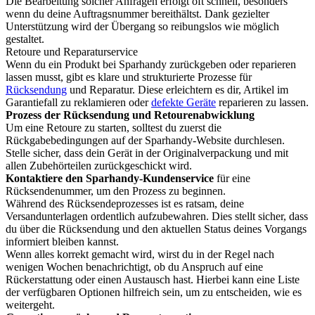
Die Bearbeitung solcher Anfragen erfolgt oft schnell, besonders
wenn du deine Auftragsnummer bereithältst. Dank gezielter
Unterstützung wird der Übergang so reibungslos wie möglich
gestaltet.
Retoure und Reparaturservice
Wenn du ein Produkt bei Sparhandy zurückgeben oder reparieren
lassen musst, gibt es klare und strukturierte Prozesse für
Rücksendung
und Reparatur. Diese erleichtern es dir, Artikel im
Garantiefall zu reklamieren oder
defekte Geräte
reparieren zu lassen.
Prozess der Rücksendung und Retourenabwicklung
Um eine Retoure zu starten, solltest du zuerst die
Rückgabebedingungen auf der Sparhandy-Website durchlesen.
Stelle sicher, dass dein Gerät in der Originalverpackung und mit
allen Zubehörteilen zurückgeschickt wird.
Kontaktiere den Sparhandy-Kundenservice
für eine
Rücksendenummer, um den Prozess zu beginnen.
Während des Rücksendeprozesses ist es ratsam, deine
Versandunterlagen ordentlich aufzubewahren. Dies stellt sicher, dass
du über die Rücksendung und den aktuellen Status deines Vorgangs
informiert bleiben kannst.
Wenn alles korrekt gemacht wird, wirst du in der Regel nach
wenigen Wochen benachrichtigt, ob du Anspruch auf eine
Rückerstattung oder einen Austausch hast. Hierbei kann eine Liste
der verfügbaren Optionen hilfreich sein, um zu entscheiden, wie es
weitergeht.