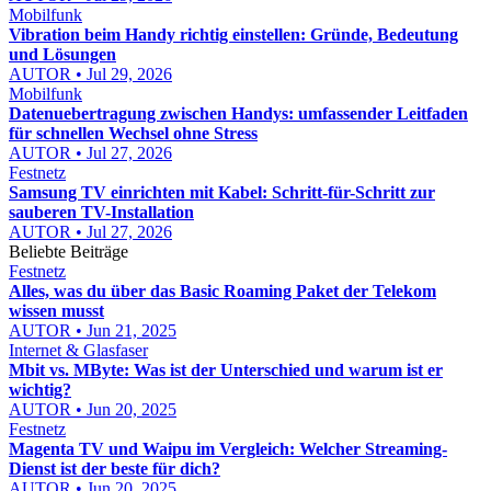
Mobilfunk
Vibration beim Handy richtig einstellen: Gründe, Bedeutung
und Lösungen
AUTOR • Jul 29, 2026
Mobilfunk
Datenuebertragung zwischen Handys: umfassender Leitfaden
für schnellen Wechsel ohne Stress
AUTOR • Jul 27, 2026
Festnetz
Samsung TV einrichten mit Kabel: Schritt-für-Schritt zur
sauberen TV-Installation
AUTOR • Jul 27, 2026
Beliebte Beiträge
Festnetz
Alles, was du über das Basic Roaming Paket der Telekom
wissen musst
AUTOR • Jun 21, 2025
Internet & Glasfaser
Mbit vs. MByte: Was ist der Unterschied und warum ist er
wichtig?
AUTOR • Jun 20, 2025
Festnetz
Magenta TV und Waipu im Vergleich: Welcher Streaming-
Dienst ist der beste für dich?
AUTOR • Jun 20, 2025