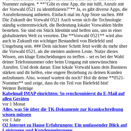
Nummer zulegen. * **"Gibt es eine App, die mir hilft, Anrufe mit
der Vorwahl 0521 zu identifizieren?"** Ja, es gibt diverse Apps, die
Anruferkennung anbieten. Einfach mal im App Store suchen. ###
Die Zukunft der Vorwahl 0521 Auch wenn sich die Technologie
ständig weiterentwickelt, die Bedeutung lokaler Vorwahlen bleibt
bestehen. Sie sind ein Stück Identität und helfen uns, uns in einer
globalisierten Welt zu verorten. Die **Vorwahl 0521** wird also
auch in Zukunft ein wichtiger Bestandteil von Bielefeld und
Umgebung sein. ### Dein nächster Schritt Jetzt weißt du mehr über
die Vorwahl 0521, als die meisten anderen Leute. Nutze dieses
Wissen, um kluge Entscheidungen zu treffen – sei es bei der Wahl
deiner Telefonnummer oder beim Umgang mit unerwünschten
Anrufen. Und denk daran: Eine lokale Vorwahl kann dein Business
stärken und dir helfen, eine engere Beziehung zu deinen Kunden
aufzubauen. Also, worauf wartest du noch? Hol dir deine **0521-
Nummer** und zeige, dass du ein Teil von Bielefeld bist!
Weitere Beiträge
Kabelmail IMAP einrichten: So synchronisierst du E-Mail auf
allen Geräten
vor 1 Monat
Alles, was Sie über die TK-Dokumente zur Krankschreibung
wissen müssen
vor 1 Jahr
O2 Internet zu Hause Erfahrungen: Ein umfassender Blick auf
Leistungen und Kundenmeinungen