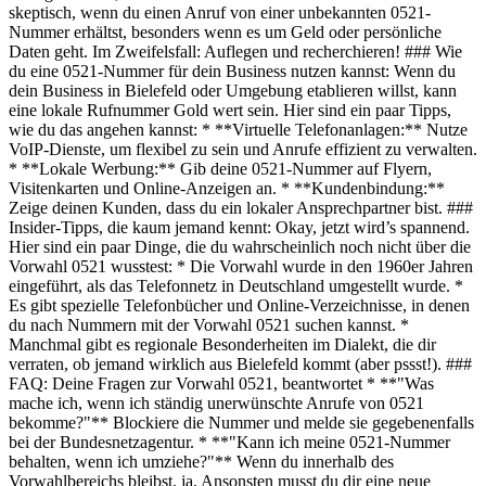
skeptisch, wenn du einen Anruf von einer unbekannten 0521-
Nummer erhältst, besonders wenn es um Geld oder persönliche
Daten geht. Im Zweifelsfall: Auflegen und recherchieren! ### Wie
du eine 0521-Nummer für dein Business nutzen kannst: Wenn du
dein Business in Bielefeld oder Umgebung etablieren willst, kann
eine lokale Rufnummer Gold wert sein. Hier sind ein paar Tipps,
wie du das angehen kannst: * **Virtuelle Telefonanlagen:** Nutze
VoIP-Dienste, um flexibel zu sein und Anrufe effizient zu verwalten.
* **Lokale Werbung:** Gib deine 0521-Nummer auf Flyern,
Visitenkarten und Online-Anzeigen an. * **Kundenbindung:**
Zeige deinen Kunden, dass du ein lokaler Ansprechpartner bist. ###
Insider-Tipps, die kaum jemand kennt: Okay, jetzt wird’s spannend.
Hier sind ein paar Dinge, die du wahrscheinlich noch nicht über die
Vorwahl 0521 wusstest: * Die Vorwahl wurde in den 1960er Jahren
eingeführt, als das Telefonnetz in Deutschland umgestellt wurde. *
Es gibt spezielle Telefonbücher und Online-Verzeichnisse, in denen
du nach Nummern mit der Vorwahl 0521 suchen kannst. *
Manchmal gibt es regionale Besonderheiten im Dialekt, die dir
verraten, ob jemand wirklich aus Bielefeld kommt (aber pssst!). ###
FAQ: Deine Fragen zur Vorwahl 0521, beantwortet * **"Was
mache ich, wenn ich ständig unerwünschte Anrufe von 0521
bekomme?"** Blockiere die Nummer und melde sie gegebenenfalls
bei der Bundesnetzagentur. * **"Kann ich meine 0521-Nummer
behalten, wenn ich umziehe?"** Wenn du innerhalb des
Vorwahlbereichs bleibst, ja. Ansonsten musst du dir eine neue