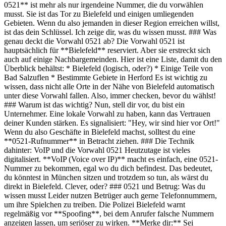
0521** ist mehr als nur irgendeine Nummer, die du vorwählen
musst. Sie ist das Tor zu Bielefeld und einigen umliegenden
Gebieten. Wenn du also jemanden in dieser Region erreichen willst,
ist das dein Schlüssel. Ich zeige dir, was du wissen musst. ### Was
genau deckt die Vorwahl 0521 ab? Die Vorwahl 0521 ist
hauptsächlich für **Bielefeld** reserviert. Aber sie erstreckt sich
auch auf einige Nachbargemeinden. Hier ist eine Liste, damit du den
Überblick behältst: * Bielefeld (logisch, oder?) * Einige Teile von
Bad Salzuflen * Bestimmte Gebiete in Herford Es ist wichtig zu
wissen, dass nicht alle Orte in der Nähe von Bielefeld automatisch
unter diese Vorwahl fallen. Also, immer checken, bevor du wählst!
### Warum ist das wichtig? Nun, stell dir vor, du bist ein
Unternehmer. Eine lokale Vorwahl zu haben, kann das Vertrauen
deiner Kunden stärken. Es signalisiert: "Hey, wir sind hier vor Ort!"
Wenn du also Geschäfte in Bielefeld machst, solltest du eine
**0521-Rufnummer** in Betracht ziehen. ### Die Technik
dahinter: VoIP und die Vorwahl 0521 Heutzutage ist vieles
digitalisiert. **VoIP (Voice over IP)** macht es einfach, eine 0521-
Nummer zu bekommen, egal wo du dich befindest. Das bedeutet,
du könntest in München sitzen und trotzdem so tun, als wärst du
direkt in Bielefeld. Clever, oder? ### 0521 und Betrug: Was du
wissen musst Leider nutzen Betrüger auch gerne Telefonnummern,
um ihre Spielchen zu treiben. Die Polizei Bielefeld warnt
regelmäßig vor **Spoofing**, bei dem Anrufer falsche Nummern
anzeigen lassen, um seriöser zu wirken. **Merke dir:** Sei