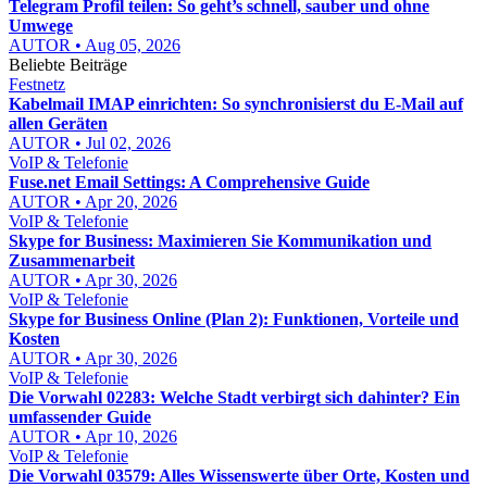
Telegram Profil teilen: So geht’s schnell, sauber und ohne
Umwege
AUTOR • Aug 05, 2026
Beliebte Beiträge
Festnetz
Kabelmail IMAP einrichten: So synchronisierst du E-Mail auf
allen Geräten
AUTOR • Jul 02, 2026
VoIP & Telefonie
Fuse.net Email Settings: A Comprehensive Guide
AUTOR • Apr 20, 2026
VoIP & Telefonie
Skype for Business: Maximieren Sie Kommunikation und
Zusammenarbeit
AUTOR • Apr 30, 2026
VoIP & Telefonie
Skype for Business Online (Plan 2): Funktionen, Vorteile und
Kosten
AUTOR • Apr 30, 2026
VoIP & Telefonie
Die Vorwahl 02283: Welche Stadt verbirgt sich dahinter? Ein
umfassender Guide
AUTOR • Apr 10, 2026
VoIP & Telefonie
Die Vorwahl 03579: Alles Wissenswerte über Orte, Kosten und