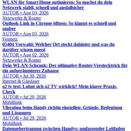
WLAN für Smart Home optimieren: So machst du dein
Netzwerk stabil, schnell und ausfallsicher
AUTOR • Aug 03, 2026
Netzwerke & Router
Outlook-Link in Chrome öffnen: So klappt es schnell und
sauber
AUTOR • Aug 03, 2026
Festnetz
05404 Vorwahl: Welcher Ort steckt dahinter und was du
darüber wissen musst
AUTOR • Aug 02, 2026
Netzwerke & Router
Dein WLAN-Schrank: Der ultimative Router-Verstecktrick für
ein aufgeräumteres Zuhause
AUTOR • Jul 30, 2026
Internet & Glasfaser
o2 tv test: Lohnt sich o2 TV wirklich? Mein klarer Praxis-
Check
AUTOR • Jul 29, 2026
Mobilfunk
Vibration beim Handy richtig einstellen: Gründe, Bedeutung
und Lösungen
AUTOR • Jul 29, 2026
Mobilfunk
Datenuebertragung zwischen Handys: umfassender Leitfaden