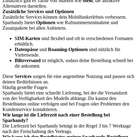
Zusätzlich gibt es Tarife von Marken wie
otelo
, die attraktive
Alternativen darstellen.
Zusätzliche Services und Optionen
Zusätzliche Services können dein Mobilfunkerlebnis verbessern.
Sparhandy bietet
Optionen
wie Rufnummernmitnahme und
Zusatzpakete bei allen Anbietern.
SIM-Karten
sind flexibel und oft in verschiedenen Formaten
erhältlich.
Datenpässe
und
Roaming-Optionen
sind nützlich für
Vielreisende.
Blitzversand
ist möglich, sodass deine Bestellung schnell bei
dir ankommt.
Diese
Services
sorgen für eine angenehme Nutzung und passen sich
deinen Bedürfnissen an.
Häufig gestellte Fragen
Sparhandy bietet eine schnelle Lieferung, bei der die Versandzeit
von der Verfügbarkeit des Modells abhängt. Du kannst den
Bestellstatus online verfolgen und bei Fragen oder Problemen den
Kundenservice kontaktieren.
Wie lange ist die Lieferzeit nach einer Bestellung bei
Sparhandy?
Die Lieferzeit bei Sparhandy beträgt in der Regel 3 bis 7 Werktage
nach der Freischaltung des Vertrags.
Wie kann ich den Bestellstatus meiner Sparhandy Bestellung