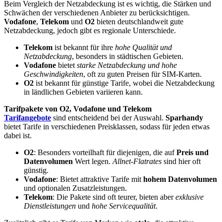
Beim Vergleich der Netzabdeckung ist es wichtig, die Stärken und
Schwächen der verschiedenen Anbieter zu berücksichtigen.
Vodafone
,
Telekom
und
O2
bieten deutschlandweit gute
Netzabdeckung, jedoch gibt es regionale Unterschiede.
Telekom
ist bekannt für ihre
hohe Qualität und
Netzabdeckung
, besonders in städtischen Gebieten.
Vodafone
bietet
starke Netzabdeckung und hohe
Geschwindigkeiten
, oft zu guten Preisen für SIM-Karten.
O2
ist bekannt für günstige Tarife, wobei die Netzabdeckung
in ländlichen Gebieten variieren kann.
Tarifpakete von O2, Vodafone und Telekom
Tarifangebote
sind entscheidend bei der Auswahl.
Sparhandy
bietet Tarife in verschiedenen Preisklassen, sodass für jeden etwas
dabei ist.
O2
: Besonders vorteilhaft für diejenigen, die auf
Preis und
Datenvolumen
Wert legen.
Allnet-Flatrates
sind hier oft
günstig.
Vodafone
: Bietet attraktive Tarife mit
hohem Datenvolumen
und optionalen Zusatzleistungen.
Telekom
: Die Pakete sind oft teurer, bieten aber
exklusive
Dienstleistungen
und
hohe Servicequalität
.