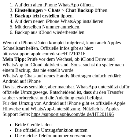
Auf dem alten iPhone WhatsApp öffnen.
Einstellungen
>
Chats
>
Chat-Backup
öffnen.
Backup jetzt erstellen
tippen.
Auf dem neuen iPhone WhatsApp installieren.
Mit derselben Nummer anmelden.
Backup aus iCloud wiederherstellen.
Wenn du iPhone-Daten komplett migrierst, kann auch Apples
Schnellstart helfen. Offizielle Infos gibt es hier:
https://support.apple.com/de-de/HT210216
Mein Tipp:
Prüfe vor dem Wechsel, ob iCloud Drive und
WhatsApp in iCloud aktiviert sind. Sonst suchst du später nach
einem Backup, das nie erstellt wurde.
WhatsApp Chats auf neues Handy übertragen einfach erklärt:
Android auf iPhone
Das ist etwas sensibler, aber machbar. WhatsApp unterstützt dafür
offizielle Umzugswege. Entscheidend ist, dass du den Transfer
sauber vorbereitest und die Anleitung exakt befolgst.
Für den Umzug von Android auf iPhone gibt es offizielle Apple-
Hinweise und WhatsApp-Unterstützung. Nützlich ist Apples
Support-Seite:
https://support.apple.com/de-de/HT201196
Beide Geräte laden
Die offizielle Umzugsfunktion nutzen
Die gleiche Telefonnummer verwenden