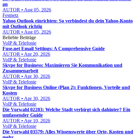
an
AUTOR • Aug 05, 2026
Festnetz
Yahoo Outlook einrichten: So verbindest du dein Yahoo-Konto
mit Outlook richtig
AUTOR • Aug 05, 2026
Beliebte Beiträge
VoIP & Telefonie
Fuse.net Email Settings: A Comprehensive Guide
AUTOR • Apr 20, 2026
VoIP & Telefonie
Skype for Business: Maximieren Sie Kommunikation und
Zusammenarbeit
AUTOR • Apr 30, 2026
VoIP & Telefonie
Skype for Business Online (Plan 2): Funktionen, Vorteile und
Kosten
AUTOR • Apr 30, 2026
VoIP & Telefonie
Die Vorwahl 02283: Welche Stadt verbirgt sich dahinter? Ein
umfassender Guide
AUTOR • Apr 10, 2026
VoIP & Telefonie
Die Vorwahl 03579: Alles Wissenswerte über Orte, Kosten und
mehr