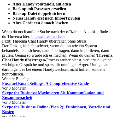
Altes Handy vollständig aufladen
Backup mit Passwort erstellen
Backup-Datei doppelt sichern
Neues Handy erst nach Import prüfen
Altes Gerät erst danach löschen
Wenn du noch auf der Suche nach der offiziellen App bist, findest
du Threema hier:
https://threema.ch/de
Fazit: Threema Chat Handy übertragen ohne Stress
Der Umzug ist nicht schwer, wenn du ihn wie ein System
behandelst: erst sichern, dann übertragen, dann importieren, dann
prüfen. Genau so würde ich es machen. Wenn du deinen
Threema
Chat Handy übertragen
-Prozess sauber planst, verlierst du keine
wichtigen Gespräche und sparst dir unnötigen Ärger. Und genau
darum geht es bei einem Handywechsel: nicht hoffen, sondern
kontrollieren.
Weitere Beiträge
Fuse.net Email Settings: A Comprehensive Guide
vor 3 Monaten
Skype for Business: Maximieren Sie Kommunikation und
Zusammenarbeit
vor 3 Monaten
Skype for Business Online (Plan 2): Funktionen, Vorteile und
Kosten
vor 3 Monaten