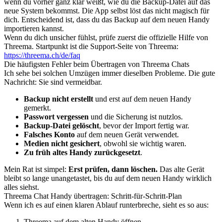
wenn du vorher ganz klar weißt, wie du die Backup-Datei auf das
neue System bekommst. Die App selbst löst das nicht magisch für
dich. Entscheidend ist, dass du das Backup auf dem neuen Handy
importieren kannst.
Wenn du dich unsicher fühlst, prüfe zuerst die offizielle Hilfe von
Threema. Startpunkt ist die Support-Seite von Threema:
https://threema.ch/de/faq
Die häufigsten Fehler beim Übertragen von Threema Chats
Ich sehe bei solchen Umzügen immer dieselben Probleme. Die gute
Nachricht: Sie sind vermeidbar.
Backup nicht erstellt
und erst auf dem neuen Handy
gemerkt.
Passwort vergessen
und die Sicherung ist nutzlos.
Backup-Datei gelöscht
, bevor der Import fertig war.
Falsches Konto
auf dem neuen Gerät verwendet.
Medien nicht gesichert
, obwohl sie wichtig waren.
Zu früh altes Handy zurückgesetzt
.
Mein Rat ist simpel:
Erst prüfen, dann löschen.
Das alte Gerät
bleibt so lange unangetastet, bis du auf dem neuen Handy wirklich
alles siehst.
Threema Chat Handy übertragen: Schritt-für-Schritt-Plan
Wenn ich es auf einen klaren Ablauf runterbreche, sieht es so aus:
Threema auf dem alten Handy öffnen.