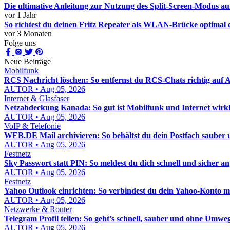
Die ultimative Anleitung zur Nutzung des Split-Screen-Modus 
vor 1 Jahr
So richtest du deinen Fritz Repeater als WLAN-Brücke optimal 
vor 3 Monaten
Folge uns
Neue Beiträge
Mobilfunk
RCS Nachricht löschen: So entfernst du RCS-Chats richtig auf
AUTOR • Aug 05, 2026
Internet & Glasfaser
Netzabdeckung Kanada: So gut ist Mobilfunk und Internet wirkl
AUTOR • Aug 05, 2026
VoIP & Telefonie
WEB.DE Mail archivieren: So behältst du dein Postfach sauber u
AUTOR • Aug 05, 2026
Festnetz
Sky Passwort statt PIN: So meldest du dich schnell und sicher an
AUTOR • Aug 05, 2026
Festnetz
Yahoo Outlook einrichten: So verbindest du dein Yahoo-Konto mi
AUTOR • Aug 05, 2026
Netzwerke & Router
Telegram Profil teilen: So geht’s schnell, sauber und ohne Umwe
AUTOR • Aug 05, 2026