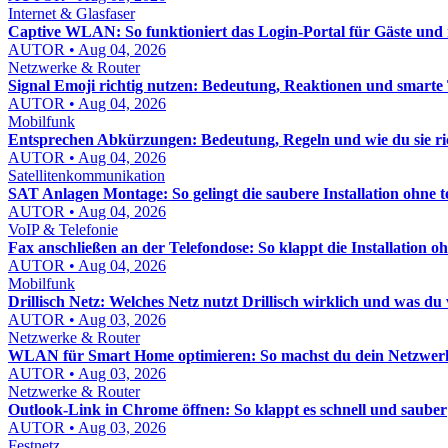
Internet & Glasfaser
Captive WLAN: So funktioniert das Login-Portal für Gäste un
AUTOR • Aug 04, 2026
Netzwerke & Router
Signal Emoji richtig nutzen: Bedeutung, Reaktionen und smarte
AUTOR • Aug 04, 2026
Mobilfunk
Entsprechen Abkürzungen: Bedeutung, Regeln und wie du sie ri
AUTOR • Aug 04, 2026
Satellitenkommunikation
SAT Anlagen Montage: So gelingt die saubere Installation ohne t
AUTOR • Aug 04, 2026
VoIP & Telefonie
Fax anschließen an der Telefondose: So klappt die Installation oh
AUTOR • Aug 04, 2026
Mobilfunk
Drillisch Netz: Welches Netz nutzt Drillisch wirklich und was d
AUTOR • Aug 03, 2026
Netzwerke & Router
WLAN für Smart Home optimieren: So machst du dein Netzwerk st
AUTOR • Aug 03, 2026
Netzwerke & Router
Outlook-Link in Chrome öffnen: So klappt es schnell und sauber
AUTOR • Aug 03, 2026
Festnetz