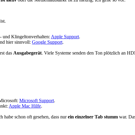
st.
e- und Klingeltonverhalten:
Apple Support
.
nd hier sinnvoll:
Google Support
.
rst das
Ausgabegerät
. Viele Systeme senden den Ton plötzlich an HD
Microsoft:
Microsoft Support
.
unkt:
Apple Mac Hilfe
.
ch habe schon oft gesehen, dass nur
ein einzelner Tab stumm
war. Das