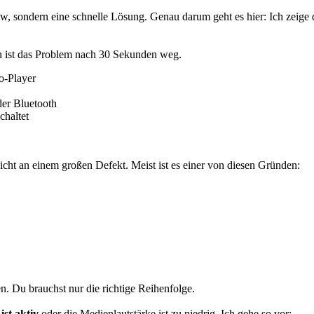
w, sondern eine schnelle Lösung. Genau darum geht es hier: Ich zeige di
len ist das Problem nach 30 Sekunden weg.
o-Player
der Bluetooth
chaltet
 nicht an einem großen Defekt. Meist ist es einer von diesen Gründen:
n. Du brauchst nur die richtige Reihenfolge.
st aktiv
oder die Medienlautstärke ist zu niedrig. Ich gehe so vor: