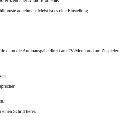
80 Prozent aller Audio-Probleme.
hlimmste annehmen. Meist ist es eine Einstellung.
 prüfe dann die Audioausgabe direkt am TV-Menü und am Zuspieler.
cken
tsprecher
en.
 einen Schritt tiefer: