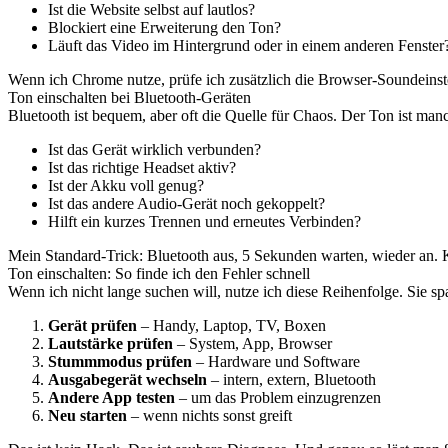
Ist die Website selbst auf lautlos?
Blockiert eine Erweiterung den Ton?
Läuft das Video im Hintergrund oder in einem anderen Fenster
Wenn ich Chrome nutze, prüfe ich zusätzlich die Browser-Soundeinst
Ton einschalten bei Bluetooth-Geräten
Bluetooth ist bequem, aber oft die Quelle für Chaos. Der Ton ist ma
Ist das Gerät wirklich verbunden?
Ist das richtige Headset aktiv?
Ist der Akku voll genug?
Ist das andere Audio-Gerät noch gekoppelt?
Hilft ein kurzes Trennen und erneutes Verbinden?
Mein Standard-Trick: Bluetooth aus, 5 Sekunden warten, wieder an. Kl
Ton einschalten: So finde ich den Fehler schnell
Wenn ich nicht lange suchen will, nutze ich diese Reihenfolge. Sie sp
Gerät prüfen
– Handy, Laptop, TV, Boxen
Lautstärke prüfen
– System, App, Browser
Stummmodus prüfen
– Hardware und Software
Ausgabegerät wechseln
– intern, extern, Bluetooth
Andere App testen
– um das Problem einzugrenzen
Neu starten
– wenn nichts sonst greift