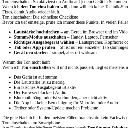
Ton einschalten: So aktivierst du Audio auf jedem Gerät in Sekunden
Wenn ich
den Ton einschalten
will, dann will ich keine Technik-Sho
Fixes, damit Audio wieder läuft.
Ton einschalten: Die schnellste Checkliste
Bevor ich tief einsteige, prüfe ich immer diese Punkte. In vielen Fäl
Lautstärke hochdrehen
– am Gerät, im Browser und im Vide
Stumm-Modus ausschalten
– Handy, Laptop, Fernseher
Richtiges Ausgabegerät wählen
– Lautsprecher, Kopfhörer o
Tab oder App prüfen
– oft ist nur ein einzelner Tab stummges
Gerät neu starten
– simpel, aber oft wirksam
Warum der Ton nicht läuft
Wenn ich
Ton einschalten
will und nichts passiert, liegt es meistens
Das Gerät ist auf stumm
Die Lautstärke ist zu niedrig
Ein falsches Ausgabegerät ist aktiv
Der Browser blockiert Audio
Bluetooth hängt oder ist verbunden, aber nicht aktiv
Die App hat keine Berechtigung für Mikrofon oder Audio
Treiber oder System-Update machen Probleme
Die gute Nachricht: In den meisten Fällen brauchst du kein Fachwisse
Ton einschalten am Smartphone
Am Handy ist der häufigste Fehler ganz banal:
Der Stumm-Schalter i