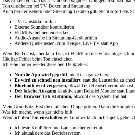
Das ist kein Hack. Das ist saubere Diagnose. Und genau so löst man 
Ton einschalten bei TV, Boxen und Streaming
Auch bei Fernsehern oder Streaming-Geräten gilt: Nicht sofort das Sc
TV-Lautstärke prüfen
Externe Soundbar kontrollieren
HDMI-Kabel neu einstecken
Audio-Ausgabe im Streaming-Gerät prüfen
Andere Quelle testen, zum Beispiel Live-TV statt App
Wenn Bild da ist, aber kein Ton, ist HDMI oft der Verdächtige. Ich
Häufige Fehler beim Ton einschalten
Ich sehe immer wieder dieselben Denkfehler:
Nur die App wird geprüft
, nicht das ganze Gerät
Es wird zu schnell neu installiert
, statt die Lautstärke zu che
Bluetooth wird vergessen
, obwohl ein Headset verbunden ist
Der falsche Ausgang
ist aktiv, zum Beispiel Monitor statt Lau
Der Browser-Tab ist stumm
, obwohl das System Ton hat
Mein Grundsatz: Erst die einfachen Dinge prüfen. Dann die komplex
Was ich mache, wenn gar nichts hilft
Wenn ich
den Ton einschalten
will und wirklich nichts geht, gehe ich
Ich teste Kopfhörer und Lautsprecher getrennt.
Ich aktualisiere das Betriebssystem.