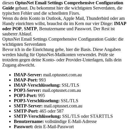
diesen
OptusNet Email Settings Comprehensive Configuration
Guide
gebaut. Du bekommst hier die wichtigsten Serverdaten, die
typischen Fehler und die schnellsten Fixes.
Wenn du dein Konto in Outlook, Apple Mail, Thunderbird oder am
Handy einrichten willst, brauchst du im Kern nur vier Dinge:
IMAP
oder POP
,
SMTP
, Benutzername und Passwort. Der Rest ist
sauberer Ablauf.
OptusNet Email Settings Comprehensive Configuration Guide: die
wichtigsten Serverdaten
Bevor ich in die Einrichtung gehe, hier die Basis. Diese Angaben
werden häufig für OptusNet-Mailkonten verwendet. Prüfe sie
trotzdem gegen deine Konto- oder Provider-Unterlagen, falls dein
Zugang abweicht.
IMAP-Server:
mail.optusnet.com.au
IMAP-Port:
993
IMAP-Verschlüsselung:
SSL/TLS
POP3-Server:
mail.optusnet.com.au
POP3-Port:
995
POP3-Verschlüsselung:
SSL/TLS
SMTP-Server:
mail.optusnet.com.au
SMTP-Port:
465 oder 587
SMTP-Verschlüsselung:
SSL/TLS oder STARTTLS
Benutzername:
vollständige E-Mail-Adresse
Passwort:
dein E-Mail-Passwort