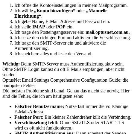
Ich öffne die Kontoeinstellungen in meinem Mailprogramm.
Ich wähle
„Konto hinzufügen“
oder
„Manuelle
Einrichtung“
.
Ich gebe Name, E-Mail-Adresse und Passwort ein.
Ich stelle
IMAP
oder
POP
ein.
Ich trage den Posteingangsserver ein:
mail.optusnet.com.au
.
Ich setze den richtigen Port und aktiviere die Verschlüsselung.
Ich trage den SMTP-Server ein und aktiviere die
Authentifizierung.
Ich speichere alles und teste den Versand.
Wichtig:
Beim SMTP-Server muss Authentifizierung aktiv sein.
Ohne SMTP-Login kannst du oft E-Mails empfangen, aber nicht
senden.
OptusNet Email Settings Comprehensive Configuration Guide: die
häufigsten Fehler
Die meisten Probleme sind banal. Genau das macht sie nervig. Hier
sind die Fehler, die ich am häufigsten sehe:
Falscher Benutzername:
Nutze fast immer die vollständige
E-Mail-Adresse.
Falscher Port:
Ein kleiner Zahlendreher killt die Verbindung.
Verschlüsselung fehlt:
Ohne SSL/TLS oder STARTTLS
wird es oft nicht funktionieren.
SMTP-Authentifizierung aus:
Dann scheitert das Senden.