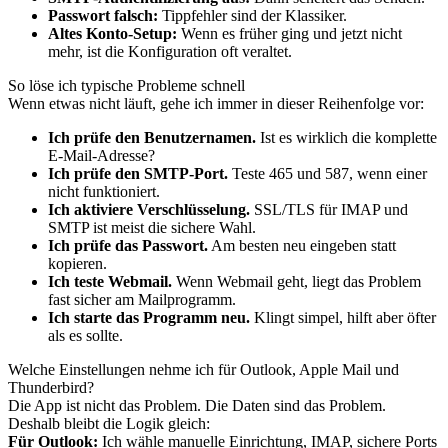
Passwort falsch:
Tippfehler sind der Klassiker.
Altes Konto-Setup:
Wenn es früher ging und jetzt nicht
mehr, ist die Konfiguration oft veraltet.
So löse ich typische Probleme schnell
Wenn etwas nicht läuft, gehe ich immer in dieser Reihenfolge vor:
Ich prüfe den Benutzernamen.
Ist es wirklich die komplette
E-Mail-Adresse?
Ich prüfe den SMTP-Port.
Teste 465 und 587, wenn einer
nicht funktioniert.
Ich aktiviere Verschlüsselung.
SSL/TLS für IMAP und
SMTP ist meist die sichere Wahl.
Ich prüfe das Passwort.
Am besten neu eingeben statt
kopieren.
Ich teste Webmail.
Wenn Webmail geht, liegt das Problem
fast sicher am Mailprogramm.
Ich starte das Programm neu.
Klingt simpel, hilft aber öfter
als es sollte.
Welche Einstellungen nehme ich für Outlook, Apple Mail und
Thunderbird?
Die App ist nicht das Problem. Die Daten sind das Problem.
Deshalb bleibt die Logik gleich:
Für Outlook:
Ich wähle manuelle Einrichtung, IMAP, sichere Ports