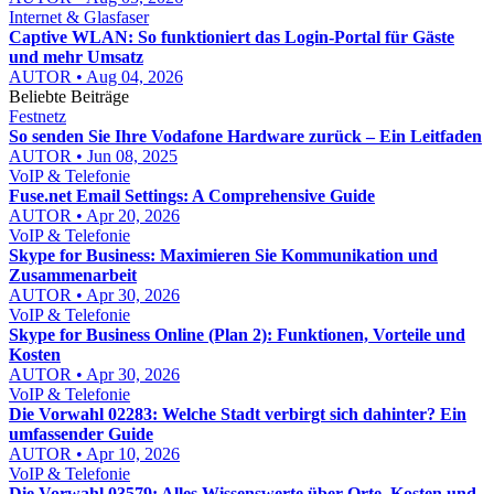
Internet & Glasfaser
Captive WLAN: So funktioniert das Login-Portal für Gäste
und mehr Umsatz
AUTOR • Aug 04, 2026
Beliebte Beiträge
Festnetz
So senden Sie Ihre Vodafone Hardware zurück – Ein Leitfaden
AUTOR • Jun 08, 2025
VoIP & Telefonie
Fuse.net Email Settings: A Comprehensive Guide
AUTOR • Apr 20, 2026
VoIP & Telefonie
Skype for Business: Maximieren Sie Kommunikation und
Zusammenarbeit
AUTOR • Apr 30, 2026
VoIP & Telefonie
Skype for Business Online (Plan 2): Funktionen, Vorteile und
Kosten
AUTOR • Apr 30, 2026
VoIP & Telefonie
Die Vorwahl 02283: Welche Stadt verbirgt sich dahinter? Ein
umfassender Guide
AUTOR • Apr 10, 2026
VoIP & Telefonie
Die Vorwahl 03579: Alles Wissenswerte über Orte, Kosten und