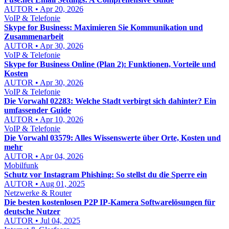
AUTOR • Apr 20, 2026
VoIP & Telefonie
Skype for Business: Maximieren Sie Kommunikation und
Zusammenarbeit
AUTOR • Apr 30, 2026
VoIP & Telefonie
Skype for Business Online (Plan 2): Funktionen, Vorteile und
Kosten
AUTOR • Apr 30, 2026
VoIP & Telefonie
Die Vorwahl 02283: Welche Stadt verbirgt sich dahinter? Ein
umfassender Guide
AUTOR • Apr 10, 2026
VoIP & Telefonie
Die Vorwahl 03579: Alles Wissenswerte über Orte, Kosten und
mehr
AUTOR • Apr 04, 2026
Mobilfunk
Schutz vor Instagram Phishing: So stellst du die Sperre ein
AUTOR • Aug 01, 2025
Netzwerke & Router
Die besten kostenlosen P2P IP-Kamera Softwarelösungen für
deutsche Nutzer
AUTOR • Jul 04, 2025