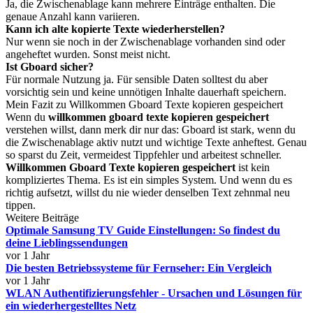
Ja, die Zwischenablage kann mehrere Einträge enthalten. Die
genaue Anzahl kann variieren.
Kann ich alte kopierte Texte wiederherstellen?
Nur wenn sie noch in der Zwischenablage vorhanden sind oder
angeheftet wurden. Sonst meist nicht.
Ist Gboard sicher?
Für normale Nutzung ja. Für sensible Daten solltest du aber
vorsichtig sein und keine unnötigen Inhalte dauerhaft speichern.
Mein Fazit zu Willkommen Gboard Texte kopieren gespeichert
Wenn du
willkommen gboard texte kopieren gespeichert
verstehen willst, dann merk dir nur das: Gboard ist stark, wenn du
die Zwischenablage aktiv nutzt und wichtige Texte anheftest. Genau
so sparst du Zeit, vermeidest Tippfehler und arbeitest schneller.
Willkommen Gboard Texte kopieren gespeichert
ist kein
kompliziertes Thema. Es ist ein simples System. Und wenn du es
richtig aufsetzt, willst du nie wieder denselben Text zehnmal neu
tippen.
Weitere Beiträge
Optimale Samsung TV Guide Einstellungen: So findest du
deine Lieblingssendungen
vor 1 Jahr
Die besten Betriebssysteme für Fernseher: Ein Vergleich
vor 1 Jahr
WLAN Authentifizierungsfehler - Ursachen und Lösungen für
ein wiederhergestelltes Netz