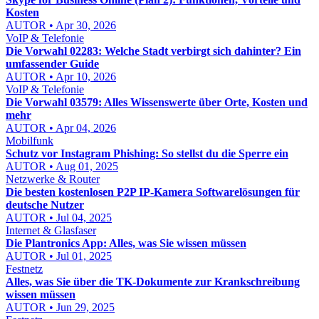
Kosten
AUTOR • Apr 30, 2026
VoIP & Telefonie
Die Vorwahl 02283: Welche Stadt verbirgt sich dahinter? Ein
umfassender Guide
AUTOR • Apr 10, 2026
VoIP & Telefonie
Die Vorwahl 03579: Alles Wissenswerte über Orte, Kosten und
mehr
AUTOR • Apr 04, 2026
Mobilfunk
Schutz vor Instagram Phishing: So stellst du die Sperre ein
AUTOR • Aug 01, 2025
Netzwerke & Router
Die besten kostenlosen P2P IP-Kamera Softwarelösungen für
deutsche Nutzer
AUTOR • Jul 04, 2025
Internet & Glasfaser
Die Plantronics App: Alles, was Sie wissen müssen
AUTOR • Jul 01, 2025
Festnetz
Alles, was Sie über die TK-Dokumente zur Krankschreibung
wissen müssen
AUTOR • Jun 29, 2025