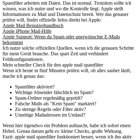
Spamfilter arbeiten mit Daten. Das ist normal. Trotzdem sollte ich
wissen, was ich nutze und wo die Kontrolle liegt. Apple stellt
Informationen zu Mail und Datenschutz bereit. Wer das genauer
prüfen will, findet offizielle Infos direkt bei Apple:
Apple Mail Benutzerhandbuch
Apple iPhone Mail-Hilfe
Apple Support: Wenn du Spam oder unerwünschte E-Mails
bekommst
Ich nutze solche offiziellen Quellen, wenn ich die genauen Schritte
für mein Gerät brauche. Das spart Zeit und verhindert
Fehlkonfigurationen.
Mein schneller Check für den apple mail spamfilter
Wenn ich heute in fünf Minuten prüfen will, ob alles sauber läuft,
mache ich genau das:
Spamfilter aktiviert?
Wichtige Absender fälschlich im Spam?
Spam-Ordner regelmäßig geprüft?
Falsche Mails als "Kein Spam" markiert?
Zu strenge Regeln oder Filter aktiv?
Unnötige Mailadressen im Umlauf?
Wenn hier irgendwo ein Problem auftaucht, habe ich sofort einen
Hebel. Genau darum geht es: kleine Checks, große Wirkung.
Fazit: apple mail spamfilter funktioniert besser, wenn ich ihn aktiv