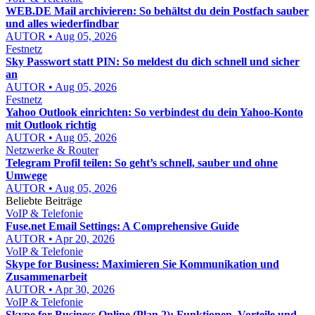
WEB.DE Mail archivieren: So behältst du dein Postfach sauber
und alles wiederfindbar
AUTOR • Aug 05, 2026
Festnetz
Sky Passwort statt PIN: So meldest du dich schnell und sicher
an
AUTOR • Aug 05, 2026
Festnetz
Yahoo Outlook einrichten: So verbindest du dein Yahoo-Konto
mit Outlook richtig
AUTOR • Aug 05, 2026
Netzwerke & Router
Telegram Profil teilen: So geht’s schnell, sauber und ohne
Umwege
AUTOR • Aug 05, 2026
Beliebte Beiträge
VoIP & Telefonie
Fuse.net Email Settings: A Comprehensive Guide
AUTOR • Apr 20, 2026
VoIP & Telefonie
Skype for Business: Maximieren Sie Kommunikation und
Zusammenarbeit
AUTOR • Apr 30, 2026
VoIP & Telefonie
Skype for Business Online (Plan 2): Funktionen, Vorteile und