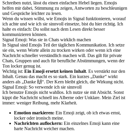
Schreiben nutzt, lässt du einen einfachen Hebel liegen. Emojis
helfen mir dabei, Stimmung zu zeigen, Antworten zu beschleunigen
und Gespräche leichter zu lesen.
Wenn du wissen willst, wie Emojis in Signal funktionieren, worauf
ich achte und wie ich sie sinnvoll einsetze, bist du hier richtig. Ich
halte es einfach: Du sollst nach dem Lesen direkt besser
kommunizieren können.
Signal Emoji: Was sie in Chats wirklich machen
In Signal sind Emojis Teil der täglichen Kommunikation. Ich setze
sie ein, wenn Worte allein zu trocken wirken oder wenn ich eine
Nachricht schneller verständlich machen will. Das gilt für private
Chats, Gruppen und auch für berufliche Abstimmungen, wenn der
Ton locker genug ist.
Wichtig ist:
Ein Emoji ersetzt keinen Inhalt
. Es verstärkt nur den
Inhalt. Genau das macht es so stark. Ein kurzes „Danke“ wirkt
anders als „Danke 🙌“. Der Kern bleibt gleich, die Wirkung nicht.
Signal Emoji: So verwende ich sie sinnvoll
Ich benutze Emojis nicht wahllos. Ich nutze sie mit Absicht. Sonst
kippt die Nachricht schnell ins Alberne oder Unklare. Mein Ziel ist
immer: weniger Reibung, mehr Klarheit.
Emotion markieren:
Ein Emoji zeigt, ob ich etwas ernst,
locker oder ironisch meine.
Nachrichten auflockern:
Ein einzelnes Emoji kann eine
harte Nachricht weicher machen.