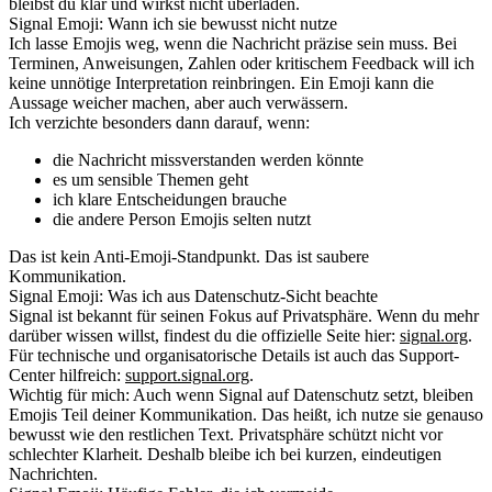
bleibst du klar und wirkst nicht überladen.
Signal Emoji: Wann ich sie bewusst nicht nutze
Ich lasse Emojis weg, wenn die Nachricht präzise sein muss. Bei
Terminen, Anweisungen, Zahlen oder kritischem Feedback will ich
keine unnötige Interpretation reinbringen. Ein Emoji kann die
Aussage weicher machen, aber auch verwässern.
Ich verzichte besonders dann darauf, wenn:
die Nachricht missverstanden werden könnte
es um sensible Themen geht
ich klare Entscheidungen brauche
die andere Person Emojis selten nutzt
Das ist kein Anti-Emoji-Standpunkt. Das ist saubere
Kommunikation.
Signal Emoji: Was ich aus Datenschutz-Sicht beachte
Signal ist bekannt für seinen Fokus auf Privatsphäre. Wenn du mehr
darüber wissen willst, findest du die offizielle Seite hier:
signal.org
.
Für technische und organisatorische Details ist auch das Support-
Center hilfreich:
support.signal.org
.
Wichtig für mich: Auch wenn Signal auf Datenschutz setzt, bleiben
Emojis Teil deiner Kommunikation. Das heißt, ich nutze sie genauso
bewusst wie den restlichen Text. Privatsphäre schützt nicht vor
schlechter Klarheit. Deshalb bleibe ich bei kurzen, eindeutigen
Nachrichten.