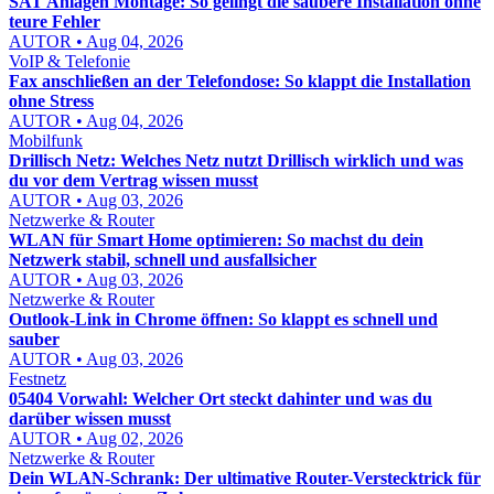
SAT Anlagen Montage: So gelingt die saubere Installation ohne
teure Fehler
AUTOR • Aug 04, 2026
VoIP & Telefonie
Fax anschließen an der Telefondose: So klappt die Installation
ohne Stress
AUTOR • Aug 04, 2026
Mobilfunk
Drillisch Netz: Welches Netz nutzt Drillisch wirklich und was
du vor dem Vertrag wissen musst
AUTOR • Aug 03, 2026
Netzwerke & Router
WLAN für Smart Home optimieren: So machst du dein
Netzwerk stabil, schnell und ausfallsicher
AUTOR • Aug 03, 2026
Netzwerke & Router
Outlook-Link in Chrome öffnen: So klappt es schnell und
sauber
AUTOR • Aug 03, 2026
Festnetz
05404 Vorwahl: Welcher Ort steckt dahinter und was du
darüber wissen musst
AUTOR • Aug 02, 2026
Netzwerke & Router
Dein WLAN-Schrank: Der ultimative Router-Verstecktrick für