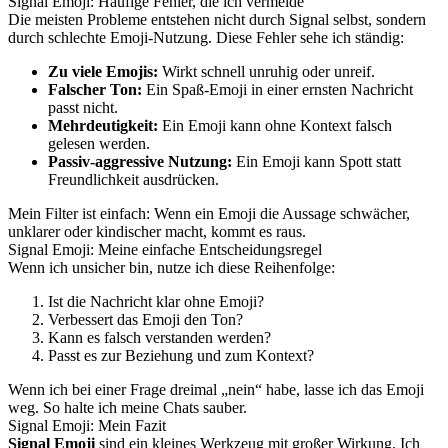
Signal Emoji: Häufige Fehler, die ich vermeide
Die meisten Probleme entstehen nicht durch Signal selbst, sondern
durch schlechte Emoji-Nutzung. Diese Fehler sehe ich ständig:
Zu viele Emojis:
Wirkt schnell unruhig oder unreif.
Falscher Ton:
Ein Spaß-Emoji in einer ernsten Nachricht
passt nicht.
Mehrdeutigkeit:
Ein Emoji kann ohne Kontext falsch
gelesen werden.
Passiv-aggressive Nutzung:
Ein Emoji kann Spott statt
Freundlichkeit ausdrücken.
Mein Filter ist einfach: Wenn ein Emoji die Aussage schwächer,
unklarer oder kindischer macht, kommt es raus.
Signal Emoji: Meine einfache Entscheidungsregel
Wenn ich unsicher bin, nutze ich diese Reihenfolge:
Ist die Nachricht klar ohne Emoji?
Verbessert das Emoji den Ton?
Kann es falsch verstanden werden?
Passt es zur Beziehung und zum Kontext?
Wenn ich bei einer Frage dreimal „nein“ habe, lasse ich das Emoji
weg. So halte ich meine Chats sauber.
Signal Emoji: Mein Fazit
Signal Emoji
sind ein kleines Werkzeug mit großer Wirkung. Ich