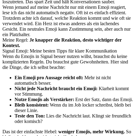
loszutreten. Das spart Zeit und hält Konversationen sauber.
Wenn jemand auf meine Nachricht nur mit einem Emoji reagiert,
lese ich das nicht automatisch negativ. Oft ist es einfach effizient.
Trotzdem achte ich darauf, welche Reaktion kommt und wie oft sie
verwendet wird. Ein Herz ist etwas anderes als ein lachendes
Gesicht. Ein neutrales Emoji kann Zustimmung sein, aber auch nur
ein Platzhalter.
Meine Regel:
Je knapper die Reaktion, desto wichtiger der
Kontext.
Signal Emoji: Meine besten Tipps für klare Kommunikation
Wenn du Emojis in Signal besser nutzen willst, brauchst du keine
komplizierten Regeln. Du brauchst gute Gewohnheiten. Hier sind
die Dinge, die ich selbst beachte:
Ein Emoji pro Aussage reicht oft:
Mehr ist nicht
automatisch besser.
Nicht jede Nachricht braucht ein Emoji:
Klarheit kommt
vor Stimmung.
Nutze Emojis als Verstärker:
Erst der Satz, dann das Emoji.
Bleib konsistent:
Wenn du im Job locker schreibst, bleib bei
dieser Linie.
Teste den Ton:
Lies die Nachricht laut. Klingt sie freundlich
oder komisch?
Das ist der einfachste Hebel:
weniger Emojis, mehr Wirkung.
So