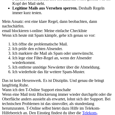
Kopf der Mail steht.
Legitime Mails aus Versehen sperren.
Deshalb Regeln
immer kurz testen.
Mein Ansatz: erst eine klare Regel, dann beobachten, dann
nachschärfen.
email blockieren t-online: Meine einfache Checkliste
Wenn ich heute mit Spam kämpfe, gehe ich genau so vor:
Ich öffne die problematische Mail.
Ich prüfe den echten Absender.
Ich markiere die Mail als Spam oder unerwünscht.
Ich lege eine Filter-Regel an, wenn der Absender
wiederkommt.
Ich entferne unnötige Newsletter über die Abmeldung.
Ich wiederhole das für weitere Spam-Muster.
Das ist kein Hexenwerk. Es ist Disziplin. Und genau die bringt
langfristig Ruhe.
Wann ich den T-Online Support einschalte
Wenn eine Mail trotz Blockierung immer wieder durchgeht oder die
Oberfläche anders aussieht als erwartet, lohnt sich der Support. Bei
technischen Problemen ist das sinnvoller, als stundenlang
herumzuraten. T-Online selbst bietet dazu Hilfe im Telekom-
Hilfebereich an. Den Einstieg findest du über die
Telekom-