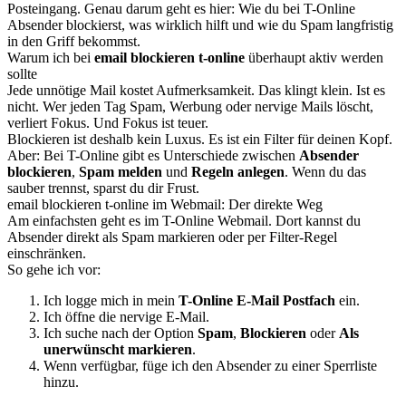
Posteingang. Genau darum geht es hier: Wie du bei T-Online
Absender blockierst, was wirklich hilft und wie du Spam langfristig
in den Griff bekommst.
Warum ich bei
email blockieren t-online
überhaupt aktiv werden
sollte
Jede unnötige Mail kostet Aufmerksamkeit. Das klingt klein. Ist es
nicht. Wer jeden Tag Spam, Werbung oder nervige Mails löscht,
verliert Fokus. Und Fokus ist teuer.
Blockieren ist deshalb kein Luxus. Es ist ein Filter für deinen Kopf.
Aber: Bei T-Online gibt es Unterschiede zwischen
Absender
blockieren
,
Spam melden
und
Regeln anlegen
. Wenn du das
sauber trennst, sparst du dir Frust.
email blockieren t-online im Webmail: Der direkte Weg
Am einfachsten geht es im T-Online Webmail. Dort kannst du
Absender direkt als Spam markieren oder per Filter-Regel
einschränken.
So gehe ich vor:
Ich logge mich in mein
T-Online E-Mail Postfach
ein.
Ich öffne die nervige E-Mail.
Ich suche nach der Option
Spam
,
Blockieren
oder
Als
unerwünscht markieren
.
Wenn verfügbar, füge ich den Absender zu einer Sperrliste
hinzu.