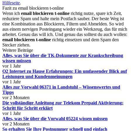
Hilfeseite
.
Fazit zu email blockieren t-online
Wenn ich
email blockieren t-online
richtig nutze, spare ich Zeit,
reduziere Spam und halte mein Postfach sauber. Der beste Weg ist
eine Kombination aus Blockieren, Filtern und Abmelden. So wird
aus einem nervigen Posteingang wieder ein Werkzeug, das für mich
arbeitet. Genau das will ich. Und genau das solltest du auch wollen:
email blockieren t-online
richtig einsetzen und dem Spam den
Stecker ziehen.
Weitere Beiträge
Alles, was Sie über die TK-Dokumente zur Krankschreibung
wissen müssen
vor 1 Jahr
O2 Internet zu Hause Erfahrungen: Ein umfassender Blick auf
Leistungen und Kundenmeinungen
vor 1 Jahr
Alles zur Vorwahl 06371 in Landstuhl – Wissenswertes und
Tipps
vor 2 Monaten
Die vollständige Anleitung zur Telekom Prepaid Aktivierung:
Schritt für Schritt erklärt
vor 1 Jahr
Alles, was Sie über die Vorwahl 05224 wissen müssen
vor 2 Monaten
So erhalten Sie Ihre Postnummer schnell und einfach