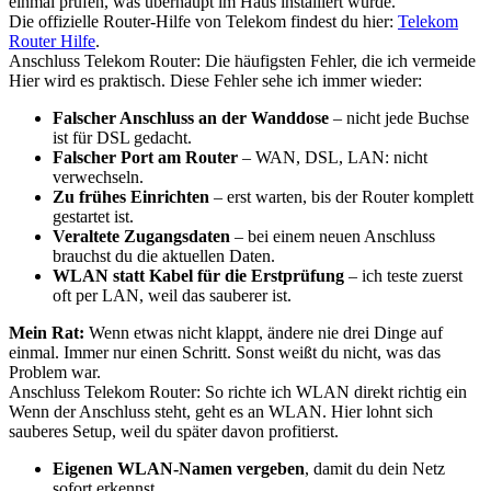
einmal prüfen, was überhaupt im Haus installiert wurde.
Die offizielle Router-Hilfe von Telekom findest du hier:
Telekom
Router Hilfe
.
Anschluss Telekom Router: Die häufigsten Fehler, die ich vermeide
Hier wird es praktisch. Diese Fehler sehe ich immer wieder:
Falscher Anschluss an der Wanddose
– nicht jede Buchse
ist für DSL gedacht.
Falscher Port am Router
– WAN, DSL, LAN: nicht
verwechseln.
Zu frühes Einrichten
– erst warten, bis der Router komplett
gestartet ist.
Veraltete Zugangsdaten
– bei einem neuen Anschluss
brauchst du die aktuellen Daten.
WLAN statt Kabel für die Erstprüfung
– ich teste zuerst
oft per LAN, weil das sauberer ist.
Mein Rat:
Wenn etwas nicht klappt, ändere nie drei Dinge auf
einmal. Immer nur einen Schritt. Sonst weißt du nicht, was das
Problem war.
Anschluss Telekom Router: So richte ich WLAN direkt richtig ein
Wenn der Anschluss steht, geht es an WLAN. Hier lohnt sich
sauberes Setup, weil du später davon profitierst.
Eigenen WLAN-Namen vergeben
, damit du dein Netz
sofort erkennst.