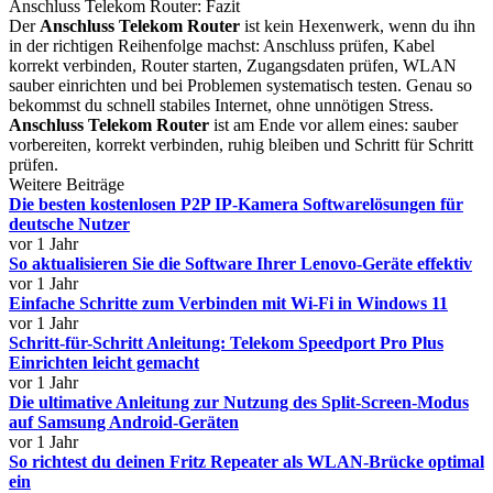
Anschluss Telekom Router: Fazit
Der
Anschluss Telekom Router
ist kein Hexenwerk, wenn du ihn
in der richtigen Reihenfolge machst: Anschluss prüfen, Kabel
korrekt verbinden, Router starten, Zugangsdaten prüfen, WLAN
sauber einrichten und bei Problemen systematisch testen. Genau so
bekommst du schnell stabiles Internet, ohne unnötigen Stress.
Anschluss Telekom Router
ist am Ende vor allem eines: sauber
vorbereiten, korrekt verbinden, ruhig bleiben und Schritt für Schritt
prüfen.
Weitere Beiträge
Die besten kostenlosen P2P IP-Kamera Softwarelösungen für
deutsche Nutzer
vor 1 Jahr
So aktualisieren Sie die Software Ihrer Lenovo-Geräte effektiv
vor 1 Jahr
Einfache Schritte zum Verbinden mit Wi-Fi in Windows 11
vor 1 Jahr
Schritt-für-Schritt Anleitung: Telekom Speedport Pro Plus
Einrichten leicht gemacht
vor 1 Jahr
Die ultimative Anleitung zur Nutzung des Split-Screen-Modus
auf Samsung Android-Geräten
vor 1 Jahr
So richtest du deinen Fritz Repeater als WLAN-Brücke optimal
ein