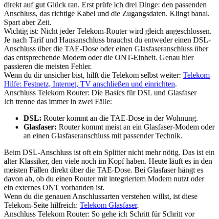
direkt auf gut Glück ran. Erst prüfe ich drei Dinge: den passenden
Anschluss, das richtige Kabel und die Zugangsdaten. Klingt banal.
Spart aber Zeit.
Wichtig ist: Nicht jeder Telekom-Router wird gleich angeschlossen.
Je nach Tarif und Hausanschluss brauchst du entweder einen DSL-
Anschluss über die TAE-Dose oder einen Glasfaseranschluss über
das entsprechende Modem oder die ONT-Einheit. Genau hier
passieren die meisten Fehler.
Wenn du dir unsicher bist, hilft die Telekom selbst weiter:
Telekom
Hilfe: Festnetz, Internet, TV anschließen und einrichten
.
Anschluss Telekom Router: Die Basics für DSL und Glasfaser
Ich trenne das immer in zwei Fälle:
DSL:
Router kommt an die TAE-Dose in der Wohnung.
Glasfaser:
Router kommt meist an ein Glasfaser-Modem oder
an einen Glasfaseranschluss mit passender Technik.
Beim DSL-Anschluss ist oft ein Splitter nicht mehr nötig. Das ist ein
alter Klassiker, den viele noch im Kopf haben. Heute läuft es in den
meisten Fällen direkt über die TAE-Dose. Bei Glasfaser hängt es
davon ab, ob du einen Router mit integriertem Modem nutzt oder
ein externes ONT vorhanden ist.
Wenn du die genauen Anschlussarten verstehen willst, ist diese
Telekom-Seite hilfreich:
Telekom Glasfaser
.
Anschluss Telekom Router: So gehe ich Schritt für Schritt vor