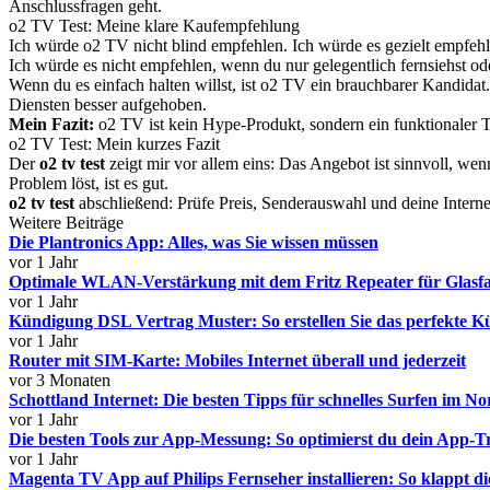
Anschlussfragen geht.
o2 TV Test: Meine klare Kaufempfehlung
Ich würde o2 TV nicht blind empfehlen. Ich würde es gezielt empfeh
Ich würde es nicht empfehlen, wenn du nur gelegentlich fernsiehst ode
Wenn du es einfach halten willst, ist o2 TV ein brauchbarer Kandidat
Diensten besser aufgehoben.
Mein Fazit:
o2 TV ist kein Hype-Produkt, sondern ein funktionaler T
o2 TV Test: Mein kurzes Fazit
Der
o2 tv test
zeigt mir vor allem eins: Das Angebot ist sinnvoll, wenn
Problem löst, ist es gut.
o2 tv test
abschließend: Prüfe Preis, Senderauswahl und deine Internet
Weitere Beiträge
Die Plantronics App: Alles, was Sie wissen müssen
vor 1 Jahr
Optimale WLAN-Verstärkung mit dem Fritz Repeater für Glasfa
vor 1 Jahr
Kündigung DSL Vertrag Muster: So erstellen Sie das perfekte 
vor 1 Jahr
Router mit SIM-Karte: Mobiles Internet überall und jederzeit
vor 3 Monaten
Schottland Internet: Die besten Tipps für schnelles Surfen im N
vor 1 Jahr
Die besten Tools zur App-Messung: So optimierst du dein App-T
vor 1 Jahr
Magenta TV App auf Philips Fernseher installieren: So klappt di