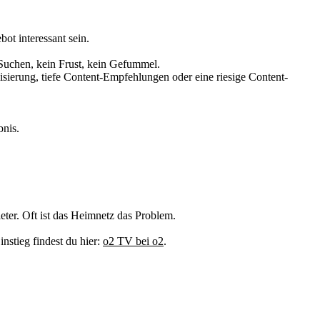
ot interessant sein.
n Suchen, kein Frust, kein Gefummel.
isierung, tiefe Content-Empfehlungen oder eine riesige Content-
bnis.
eter. Oft ist das Heimnetz das Problem.
nstieg findest du hier:
o2 TV bei o2
.