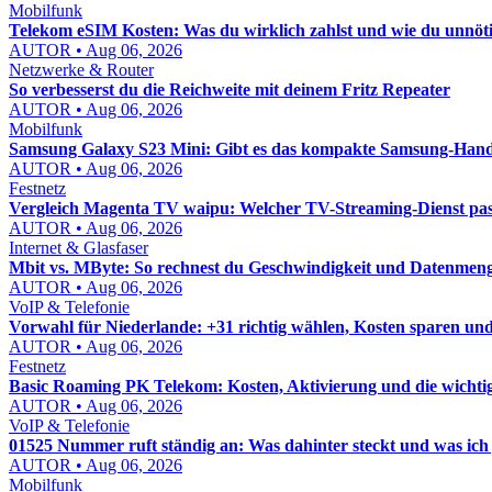
Mobilfunk
Telekom eSIM Kosten: Was du wirklich zahlst und wie du unnöt
AUTOR • Aug 06, 2026
Netzwerke & Router
So verbesserst du die Reichweite mit deinem Fritz Repeater
AUTOR • Aug 06, 2026
Mobilfunk
Samsung Galaxy S23 Mini: Gibt es das kompakte Samsung-Hand
AUTOR • Aug 06, 2026
Festnetz
Vergleich Magenta TV waipu: Welcher TV-Streaming-Dienst pass
AUTOR • Aug 06, 2026
Internet & Glasfaser
Mbit vs. MByte: So rechnest du Geschwindigkeit und Datenmenge
AUTOR • Aug 06, 2026
VoIP & Telefonie
Vorwahl für Niederlande: +31 richtig wählen, Kosten sparen un
AUTOR • Aug 06, 2026
Festnetz
Basic Roaming PK Telekom: Kosten, Aktivierung und die wichti
AUTOR • Aug 06, 2026
VoIP & Telefonie
01525 Nummer ruft ständig an: Was dahinter steckt und was ich j
AUTOR • Aug 06, 2026
Mobilfunk