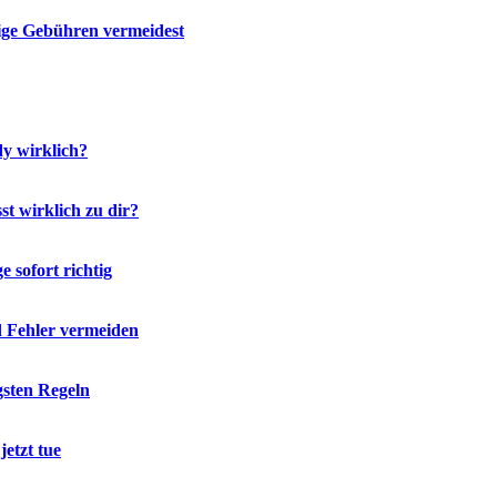
ige Gebühren vermeidest
y wirklich?
t wirklich zu dir?
 sofort richtig
d Fehler vermeiden
gsten Regeln
etzt tue