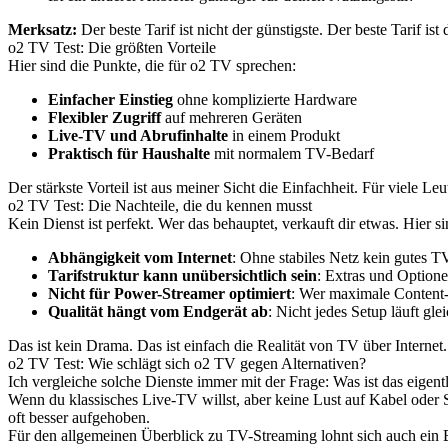
Merksatz:
Der beste Tarif ist nicht der günstigste. Der beste Tarif ist 
o2 TV Test: Die größten Vorteile
Hier sind die Punkte, die für o2 TV sprechen:
Einfacher Einstieg
ohne komplizierte Hardware
Flexibler Zugriff
auf mehreren Geräten
Live-TV und Abrufinhalte
in einem Produkt
Praktisch für Haushalte
mit normalem TV-Bedarf
Der stärkste Vorteil ist aus meiner Sicht die Einfachheit. Für viele 
o2 TV Test: Die Nachteile, die du kennen musst
Kein Dienst ist perfekt. Wer das behauptet, verkauft dir etwas. Hier 
Abhängigkeit vom Internet
: Ohne stabiles Netz kein gutes T
Tarifstruktur kann unübersichtlich sein
: Extras und Option
Nicht für Power-Streamer optimiert
: Wer maximale Content-
Qualität hängt vom Endgerät ab
: Nicht jedes Setup läuft glei
Das ist kein Drama. Das ist einfach die Realität von TV über Internet.
o2 TV Test: Wie schlägt sich o2 TV gegen Alternativen?
Ich vergleiche solche Dienste immer mit der Frage: Was ist das eigen
Wenn du klassisches Live-TV willst, aber keine Lust auf Kabel oder Sa
oft besser aufgehoben.
Für den allgemeinen Überblick zu TV-Streaming lohnt sich auch ein 