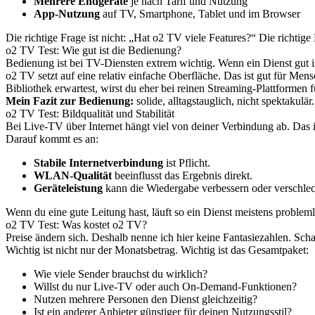
Mehrere Endgeräte
je nach Tarif und Nutzung
App-Nutzung
auf TV, Smartphone, Tablet und im Browser
Die richtige Frage ist nicht: „Hat o2 TV viele Features?“ Die richtige 
o2 TV Test: Wie gut ist die Bedienung?
Bedienung ist bei TV-Diensten extrem wichtig. Wenn ein Dienst gut is
o2 TV setzt auf eine relativ einfache Oberfläche. Das ist gut für Me
Bibliothek erwartest, wirst du eher bei reinen Streaming-Plattformen 
Mein Fazit zur Bedienung:
solide, alltagstauglich, nicht spektakulär
o2 TV Test: Bildqualität und Stabilität
Bei Live-TV über Internet hängt viel von deiner Verbindung ab. Das
Darauf kommt es an:
Stabile Internetverbindung
ist Pflicht.
WLAN-Qualität
beeinflusst das Ergebnis direkt.
Geräteleistung
kann die Wiedergabe verbessern oder verschlec
Wenn du eine gute Leitung hast, läuft so ein Dienst meistens probleml
o2 TV Test: Was kostet o2 TV?
Preise ändern sich. Deshalb nenne ich hier keine Fantasiezahlen. Scha
Wichtig ist nicht nur der Monatsbetrag. Wichtig ist das Gesamtpaket:
Wie viele Sender brauchst du wirklich?
Willst du nur Live-TV oder auch On-Demand-Funktionen?
Nutzen mehrere Personen den Dienst gleichzeitig?
Ist ein anderer Anbieter günstiger für deinen Nutzungsstil?