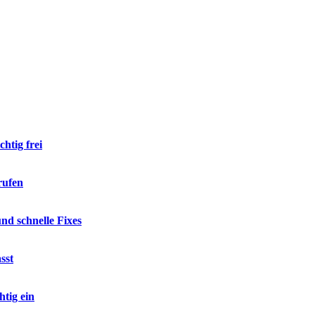
htig frei
rufen
d schnelle Fixes
sst
tig ein