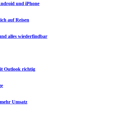
 Android und iPhone
ich auf Reisen
nd alles wiederfindbar
t Outlook richtig
ge
d mehr Umsatz