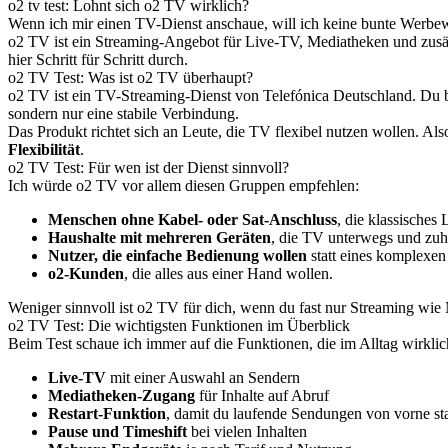
o2 tv test: Lohnt sich o2 TV wirklich?
Wenn ich mir einen TV-Dienst anschaue, will ich keine bunte Werbewe
o2 TV ist ein Streaming-Angebot für Live-TV, Mediatheken und zusätz
hier Schritt für Schritt durch.
o2 TV Test: Was ist o2 TV überhaupt?
o2 TV ist ein TV-Streaming-Dienst von Telefónica Deutschland. Du be
sondern nur eine stabile Verbindung.
Das Produkt richtet sich an Leute, die TV flexibel nutzen wollen. A
Flexibilität
.
o2 TV Test: Für wen ist der Dienst sinnvoll?
Ich würde o2 TV vor allem diesen Gruppen empfehlen:
Menschen ohne Kabel- oder Sat-Anschluss
, die klassisches
Haushalte mit mehreren Geräten
, die TV unterwegs und zu
Nutzer, die einfache Bedienung wollen
statt eines komplexen
o2-Kunden
, die alles aus einer Hand wollen.
Weniger sinnvoll ist o2 TV für dich, wenn du fast nur Streaming wie 
o2 TV Test: Die wichtigsten Funktionen im Überblick
Beim Test schaue ich immer auf die Funktionen, die im Alltag wirklic
Live-TV
mit einer Auswahl an Sendern
Mediatheken-Zugang
für Inhalte auf Abruf
Restart-Funktion
, damit du laufende Sendungen von vorne sta
Pause und Timeshift
bei vielen Inhalten