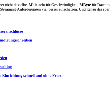
ber nicht dasselbe.
Mbit
steht für Geschwindigkeit,
MByte
für Datenme
d Streaming-Anforderungen viel besser einschätzen. Und genau das spart
.
seranschlüsse
Kündigungsschreiben
orden
racking
e Einrichtung schnell und ohne Frust