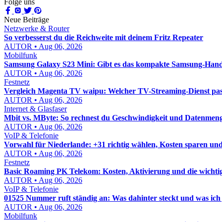
Folge uns
Neue Beiträge
Netzwerke & Router
So verbesserst du die Reichweite mit deinem Fritz Repeater
AUTOR • Aug 06, 2026
Mobilfunk
Samsung Galaxy S23 Mini: Gibt es das kompakte Samsung-Hand
AUTOR • Aug 06, 2026
Festnetz
Vergleich Magenta TV waipu: Welcher TV-Streaming-Dienst pass
AUTOR • Aug 06, 2026
Internet & Glasfaser
Mbit vs. MByte: So rechnest du Geschwindigkeit und Datenmenge
AUTOR • Aug 06, 2026
VoIP & Telefonie
Vorwahl für Niederlande: +31 richtig wählen, Kosten sparen un
AUTOR • Aug 06, 2026
Festnetz
Basic Roaming PK Telekom: Kosten, Aktivierung und die wichti
AUTOR • Aug 06, 2026
VoIP & Telefonie
01525 Nummer ruft ständig an: Was dahinter steckt und was ich j
AUTOR • Aug 06, 2026
Mobilfunk