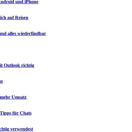
 Android und iPhone
ich auf Reisen
nd alles wiederfindbar
t Outlook richtig
ge
d mehr Umsatz
 Tipps für Chats
chtig verwendest