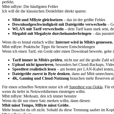
perfekt.
Mbit mByte: Die häufigsten Fehler
Ich will dir die klassischen Denkfehler direkt sparen:
Mbit und MByte gleichsetzen
– das ist der größte Fehler.
Downloadgeschwindigkeit mit Dateigröße verwechseln
– Ge
WLAN mit Tarif verwechseln
– dein Tarif kann stark sein,
Megabit mit Megabyte durcheinanderbringen
– das passier
Wenn du es brutal einfach willst:
Internet wird in Mbit/s gemessen
Mbit mByte: Praktische Tipps für bessere Entscheidungen
Wenn ich einen Tarif, ein Gerät oder einen Download bewerte, gehe i
Tarif immer in Mbit/s prüfen
, nicht nur auf die große Zahl s
Upload nicht ignorieren
, besonders bei Cloud-Backups, Vide
Speedtest realistisch lesen
– am besten per LAN-Kabel testen
Dateigröße zuerst in Byte denken
, dann auf Mbit umrechnen,
4K, Gaming und Cloud-Nutzung
brauchen mehr Reserven als
Für einen schnellen Netztest nutze ich oft
Speedtest von Ookla
. Für e
wenn du tiefer in Netzwerkthemen einsteigen willst.
Mbit mByte: Merksatz, den ich immer benutze
Wenn du dir nur einen Satz merken willst, dann diesen:
Mbit misst Tempo, MByte misst Größe.
Mehr brauchst du oft nicht. Sobald du diese Trennung sauber im Kopf