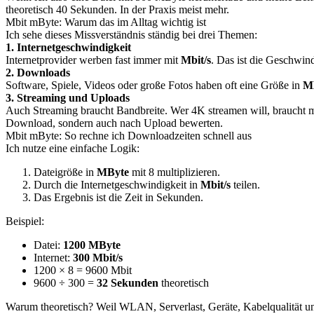
theoretisch 40 Sekunden. In der Praxis meist mehr.
Mbit mByte: Warum das im Alltag wichtig ist
Ich sehe dieses Missverständnis ständig bei drei Themen:
1. Internetgeschwindigkeit
Internetprovider werben fast immer mit
Mbit/s
. Das ist die Geschwin
2. Downloads
Software, Spiele, Videos oder große Fotos haben oft eine Größe in
M
3. Streaming und Uploads
Auch Streaming braucht Bandbreite. Wer 4K streamen will, braucht me
Download, sondern auch nach Upload bewerten.
Mbit mByte: So rechne ich Downloadzeiten schnell aus
Ich nutze eine einfache Logik:
Dateigröße in
MByte
mit 8 multiplizieren.
Durch die Internetgeschwindigkeit in
Mbit/s
teilen.
Das Ergebnis ist die Zeit in Sekunden.
Beispiel:
Datei:
1200 MByte
Internet:
300 Mbit/s
1200 × 8 = 9600 Mbit
9600 ÷ 300 =
32 Sekunden
theoretisch
Warum theoretisch? Weil WLAN, Serverlast, Geräte, Kabelqualität un