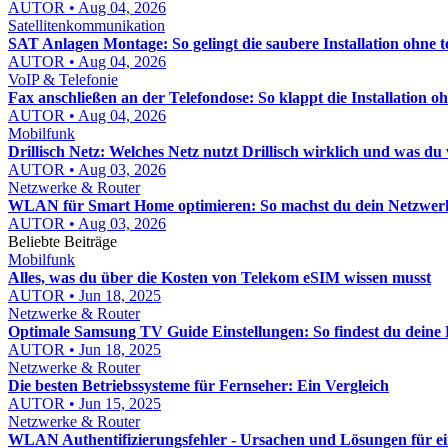
AUTOR • Aug 04, 2026
Satellitenkommunikation
SAT Anlagen Montage: So gelingt die saubere Installation ohne t
AUTOR • Aug 04, 2026
VoIP & Telefonie
Fax anschließen an der Telefondose: So klappt die Installation oh
AUTOR • Aug 04, 2026
Mobilfunk
Drillisch Netz: Welches Netz nutzt Drillisch wirklich und was d
AUTOR • Aug 03, 2026
Netzwerke & Router
WLAN für Smart Home optimieren: So machst du dein Netzwerk st
AUTOR • Aug 03, 2026
Beliebte Beiträge
Mobilfunk
Alles, was du über die Kosten von Telekom eSIM wissen musst
AUTOR • Jun 18, 2025
Netzwerke & Router
Optimale Samsung TV Guide Einstellungen: So findest du deine
AUTOR • Jun 18, 2025
Netzwerke & Router
Die besten Betriebssysteme für Fernseher: Ein Vergleich
AUTOR • Jun 15, 2025
Netzwerke & Router
WLAN Authentifizierungsfehler - Ursachen und Lösungen für ein