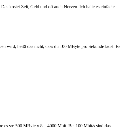
Das kostet Zeit, Geld und oft auch Nerven. Ich halte es einfach:
en wird, heißt das nicht, dass du 100 MByte pro Sekunde lädst. Es
hne es so: 500 MByte x 8 = 4000 Mbit. Bei 100 Mbit/s sind das