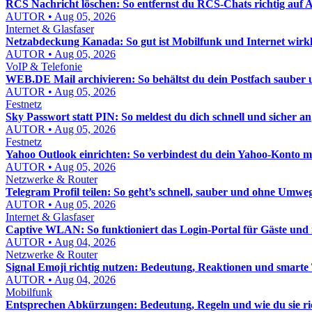
RCS Nachricht löschen: So entfernst du RCS-Chats richtig auf
AUTOR • Aug 05, 2026
Internet & Glasfaser
Netzabdeckung Kanada: So gut ist Mobilfunk und Internet wirkl
AUTOR • Aug 05, 2026
VoIP & Telefonie
WEB.DE Mail archivieren: So behältst du dein Postfach sauber u
AUTOR • Aug 05, 2026
Festnetz
Sky Passwort statt PIN: So meldest du dich schnell und sicher an
AUTOR • Aug 05, 2026
Festnetz
Yahoo Outlook einrichten: So verbindest du dein Yahoo-Konto mi
AUTOR • Aug 05, 2026
Netzwerke & Router
Telegram Profil teilen: So geht’s schnell, sauber und ohne Umwe
AUTOR • Aug 05, 2026
Internet & Glasfaser
Captive WLAN: So funktioniert das Login-Portal für Gäste un
AUTOR • Aug 04, 2026
Netzwerke & Router
Signal Emoji richtig nutzen: Bedeutung, Reaktionen und smarte
AUTOR • Aug 04, 2026
Mobilfunk
Entsprechen Abkürzungen: Bedeutung, Regeln und wie du sie ri