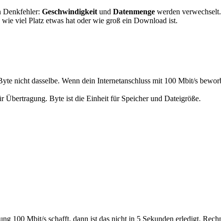
n Denkfehler:
Geschwindigkeit
und
Datenmenge
werden verwechselt. 
 wie viel Platz etwas hat oder wie groß ein Download ist.
te nicht dasselbe. Wenn dein Internetanschluss mit 100 Mbit/s beworb
für Übertragung. Byte ist die Einheit für Speicher und Dateigröße.
ng 100 Mbit/s schafft, dann ist das nicht in 5 Sekunden erledigt. Rec