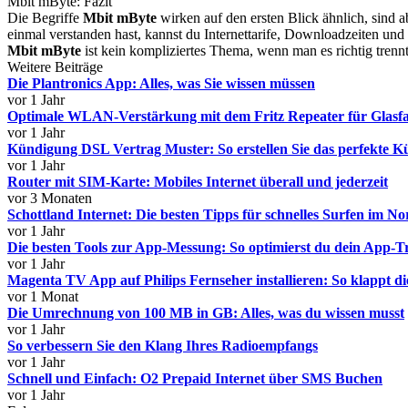
Mbit mByte: Fazit
Die Begriffe
Mbit mByte
wirken auf den ersten Blick ähnlich, sind a
einmal verstanden hast, kannst du Internettarife, Downloadzeiten un
Mbit mByte
ist kein kompliziertes Thema, wenn man es richtig trennt
Weitere Beiträge
Die Plantronics App: Alles, was Sie wissen müssen
vor 1 Jahr
Optimale WLAN-Verstärkung mit dem Fritz Repeater für Glasfa
vor 1 Jahr
Kündigung DSL Vertrag Muster: So erstellen Sie das perfekte 
vor 1 Jahr
Router mit SIM-Karte: Mobiles Internet überall und jederzeit
vor 3 Monaten
Schottland Internet: Die besten Tipps für schnelles Surfen im N
vor 1 Jahr
Die besten Tools zur App-Messung: So optimierst du dein App-T
vor 1 Jahr
Magenta TV App auf Philips Fernseher installieren: So klappt di
vor 1 Monat
Die Umrechnung von 100 MB in GB: Alles, was du wissen musst
vor 1 Jahr
So verbessern Sie den Klang Ihres Radioempfangs
vor 1 Jahr
Schnell und Einfach: O2 Prepaid Internet über SMS Buchen
vor 1 Jahr