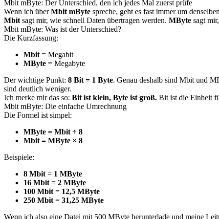
Mbit mByte: Der Unterschied, den ich jedes Mal zuerst prüfe
Wenn ich über
Mbit mByte
spreche, geht es fast immer um denselbe
Mbit
sagt mir, wie schnell Daten übertragen werden.
MByte
sagt mir,
Mbit mByte: Was ist der Unterschied?
Die Kurzfassung:
Mbit
= Megabit
MByte
= Megabyte
Der wichtige Punkt:
8 Bit = 1 Byte
. Genau deshalb sind Mbit und MBy
sind deutlich weniger.
Ich merke mir das so:
Bit ist klein, Byte ist groß.
Bit ist die Einheit 
Mbit mByte: Die einfache Umrechnung
Die Formel ist simpel:
MByte = Mbit ÷ 8
Mbit = MByte × 8
Beispiele:
8 Mbit
=
1 MByte
16 Mbit
=
2 MByte
100 Mbit
=
12,5 MByte
250 Mbit
=
31,25 MByte
Wenn ich also eine Datei mit 500 MByte herunterlade und meine Leitu