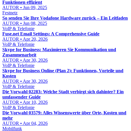
Funktionen effizient
AUTOR • Jun 09, 2025
Festnetz
So senden Sie Ihre Vodafone Hardware zurück – Ein Leitfaden
AUTOR • Jun 08, 2025
VoIP & Telefonie
Fuse.net Email Settings: A Comprehensive Guide
AUTOR • Apr 20, 2026
VoIP & Telefonie
Skype for Business: Maximieren Sie Kommunikation und
Zusammenarbeit
AUTOR • Apr 30, 2026
VoIP & Telefonie
Skype for Business Online (Plan 2): Funktionen, Vorteile und
Kosten
AUTOR • Apr 30, 2026
VoIP & Telefonie
Die Vorwahl 02283: Welche Stadt verbirgt sich dahinter? Ein
umfassender Guide
AUTOR • Apr 10, 2026
VoIP & Telefonie
Die Vorwahl 03579: Alles Wissenswerte über Orte, Kosten und
mehr
AUTOR • Apr 04, 2026
Mobilfunk