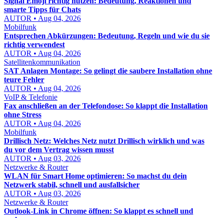
Signal Emoji richtig nutzen: Bedeutung, Reaktionen und
smarte Tipps für Chats
AUTOR • Aug 04, 2026
Mobilfunk
Entsprechen Abkürzungen: Bedeutung, Regeln und wie du sie
richtig verwendest
AUTOR • Aug 04, 2026
Satellitenkommunikation
SAT Anlagen Montage: So gelingt die saubere Installation ohne
teure Fehler
AUTOR • Aug 04, 2026
VoIP & Telefonie
Fax anschließen an der Telefondose: So klappt die Installation
ohne Stress
AUTOR • Aug 04, 2026
Mobilfunk
Drillisch Netz: Welches Netz nutzt Drillisch wirklich und was
du vor dem Vertrag wissen musst
AUTOR • Aug 03, 2026
Netzwerke & Router
WLAN für Smart Home optimieren: So machst du dein
Netzwerk stabil, schnell und ausfallsicher
AUTOR • Aug 03, 2026
Netzwerke & Router
Outlook-Link in Chrome öffnen: So klappt es schnell und