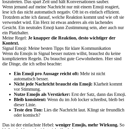
loszutreten. Das spart Zeit und hält Konversationen sauber.
Wenn jemand auf meine Nachricht nur mit einem Emoji reagiert,
lese ich das nicht automatisch negativ. Oft ist es einfach effizient.
Trotzdem achte ich darauf, welche Reaktion kommt und wie oft sie
verwendet wird. Ein Herz ist etwas anderes als ein lachendes
Gesicht. Ein neutrales Emoji kann Zustimmung sein, aber auch nur
ein Platzhalter.
Meine Regel:
Je knapper die Reaktion, desto wichtiger der
Kontext.
Signal Emoji: Meine besten Tipps für klare Kommunikation
Wenn du Emojis in Signal besser nutzen willst, brauchst du keine
komplizierten Regeln. Du brauchst gute Gewohnheiten. Hier sind
die Dinge, die ich selbst beachte:
Ein Emoji pro Aussage reicht oft:
Mehr ist nicht
automatisch besser.
Nicht jede Nachricht braucht ein Emoji:
Klarheit kommt
vor Stimmung.
Nutze Emojis als Verstärker:
Erst der Satz, dann das Emoji.
Bleib konsistent:
Wenn du im Job locker schreibst, bleib bei
dieser Linie.
Teste den Ton:
Lies die Nachricht laut. Klingt sie freundlich
oder komisch?
Das ist der einfachste Hebel:
weniger Emojis, mehr Wirkung.
So