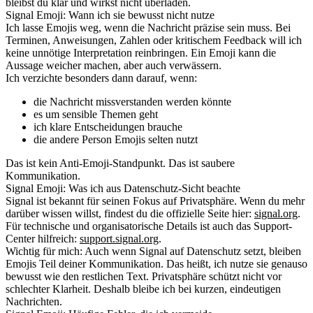
bleibst du klar und wirkst nicht überladen.
Signal Emoji: Wann ich sie bewusst nicht nutze
Ich lasse Emojis weg, wenn die Nachricht präzise sein muss. Bei
Terminen, Anweisungen, Zahlen oder kritischem Feedback will ich
keine unnötige Interpretation reinbringen. Ein Emoji kann die
Aussage weicher machen, aber auch verwässern.
Ich verzichte besonders dann darauf, wenn:
die Nachricht missverstanden werden könnte
es um sensible Themen geht
ich klare Entscheidungen brauche
die andere Person Emojis selten nutzt
Das ist kein Anti-Emoji-Standpunkt. Das ist saubere
Kommunikation.
Signal Emoji: Was ich aus Datenschutz-Sicht beachte
Signal ist bekannt für seinen Fokus auf Privatsphäre. Wenn du mehr
darüber wissen willst, findest du die offizielle Seite hier:
signal.org
.
Für technische und organisatorische Details ist auch das Support-
Center hilfreich:
support.signal.org
.
Wichtig für mich: Auch wenn Signal auf Datenschutz setzt, bleiben
Emojis Teil deiner Kommunikation. Das heißt, ich nutze sie genauso
bewusst wie den restlichen Text. Privatsphäre schützt nicht vor
schlechter Klarheit. Deshalb bleibe ich bei kurzen, eindeutigen
Nachrichten.