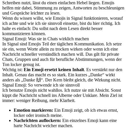
Schreiben nutzt, lässt du einen einfachen Hebel liegen. Emojis
helfen mir dabei, Stimmung zu zeigen, Antworten zu beschleunigen
und Gespräche leichter zu lesen.
Wenn du wissen willst, wie Emojis in Signal funktionieren, worauf
ich achte und wie ich sie sinnvoll einsetze, bist du hier richtig. Ich
halte es einfach: Du sollst nach dem Lesen direkt besser
kommunizieren können.
Signal Emoji: Was sie in Chats wirklich machen
In Signal sind Emojis Teil der täglichen Kommunikation. Ich setze
sie ein, wenn Worte allein zu trocken wirken oder wenn ich eine
Nachricht schneller verständlich machen will. Das gilt für private
Chats, Gruppen und auch für berufliche Abstimmungen, wenn der
Ton locker genug ist.
Wichtig ist:
Ein Emoji ersetzt keinen Inhalt
. Es verstärkt nur den
Inhalt. Genau das macht es so stark. Ein kurzes „Danke“ wirkt
anders als „Danke 🙌“. Der Kern bleibt gleich, die Wirkung nicht.
Signal Emoji: So verwende ich sie sinnvoll
Ich benutze Emojis nicht wahllos. Ich nutze sie mit Absicht. Sonst
kippt die Nachricht schnell ins Alberne oder Unklare. Mein Ziel ist
immer: weniger Reibung, mehr Klarheit.
Emotion markieren:
Ein Emoji zeigt, ob ich etwas ernst,
locker oder ironisch meine.
Nachrichten auflockern:
Ein einzelnes Emoji kann eine
harte Nachricht weicher machen.