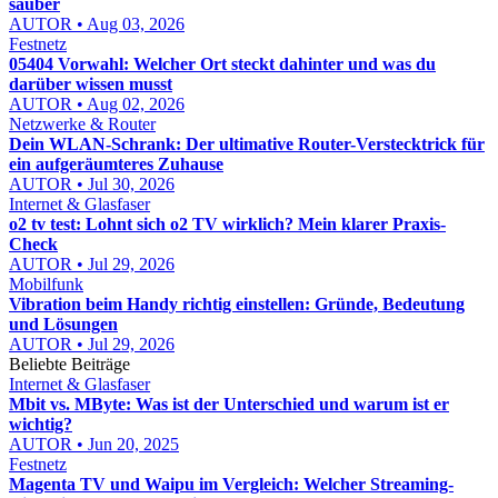
sauber
AUTOR • Aug 03, 2026
Festnetz
05404 Vorwahl: Welcher Ort steckt dahinter und was du
darüber wissen musst
AUTOR • Aug 02, 2026
Netzwerke & Router
Dein WLAN-Schrank: Der ultimative Router-Verstecktrick für
ein aufgeräumteres Zuhause
AUTOR • Jul 30, 2026
Internet & Glasfaser
o2 tv test: Lohnt sich o2 TV wirklich? Mein klarer Praxis-
Check
AUTOR • Jul 29, 2026
Mobilfunk
Vibration beim Handy richtig einstellen: Gründe, Bedeutung
und Lösungen
AUTOR • Jul 29, 2026
Beliebte Beiträge
Internet & Glasfaser
Mbit vs. MByte: Was ist der Unterschied und warum ist er
wichtig?
AUTOR • Jun 20, 2025
Festnetz
Magenta TV und Waipu im Vergleich: Welcher Streaming-