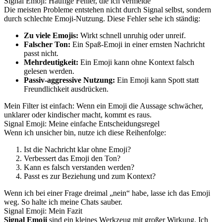
Signal Emoji: Häufige Fehler, die ich vermeide
Die meisten Probleme entstehen nicht durch Signal selbst, sondern
durch schlechte Emoji-Nutzung. Diese Fehler sehe ich ständig:
Zu viele Emojis:
Wirkt schnell unruhig oder unreif.
Falscher Ton:
Ein Spaß-Emoji in einer ernsten Nachricht
passt nicht.
Mehrdeutigkeit:
Ein Emoji kann ohne Kontext falsch
gelesen werden.
Passiv-aggressive Nutzung:
Ein Emoji kann Spott statt
Freundlichkeit ausdrücken.
Mein Filter ist einfach: Wenn ein Emoji die Aussage schwächer,
unklarer oder kindischer macht, kommt es raus.
Signal Emoji: Meine einfache Entscheidungsregel
Wenn ich unsicher bin, nutze ich diese Reihenfolge:
Ist die Nachricht klar ohne Emoji?
Verbessert das Emoji den Ton?
Kann es falsch verstanden werden?
Passt es zur Beziehung und zum Kontext?
Wenn ich bei einer Frage dreimal „nein“ habe, lasse ich das Emoji
weg. So halte ich meine Chats sauber.
Signal Emoji: Mein Fazit
Signal Emoji
sind ein kleines Werkzeug mit großer Wirkung. Ich