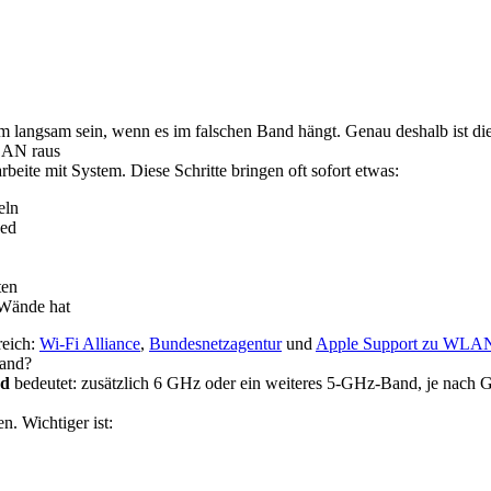
m langsam sein, wenn es im falschen Band hängt. Genau deshalb ist di
LAN raus
beite mit System. Diese Schritte bringen oft sofort etwas:
eln
eed
ten
 Wände hat
reich:
Wi-Fi Alliance
,
Bundesnetzagentur
und
Apple Support zu WLAN
Band?
nd
bedeutet: zusätzlich 6 GHz oder ein weiteres 5-GHz-Band, je nach 
. Wichtiger ist: