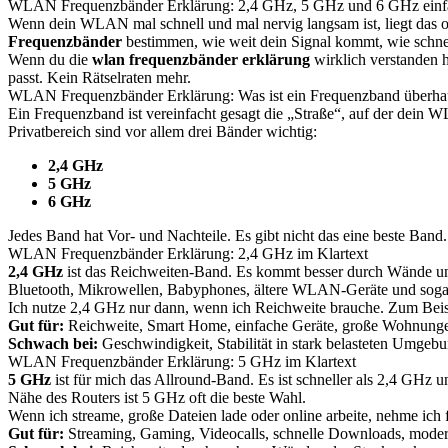
WLAN Frequenzbänder Erklärung: 2,4 GHz, 5 GHz und 6 GHz einfa
Wenn dein WLAN mal schnell und mal nervig langsam ist, liegt das oft
Frequenzbänder
bestimmen, wie weit dein Signal kommt, wie schnel
Wenn du die
wlan frequenzbänder erklärung
wirklich verstanden 
passt. Kein Rätselraten mehr.
WLAN Frequenzbänder Erklärung: Was ist ein Frequenzband überha
Ein Frequenzband ist vereinfacht gesagt die „Straße“, auf der dein
Privatbereich sind vor allem drei Bänder wichtig:
2,4 GHz
5 GHz
6 GHz
Jedes Band hat Vor- und Nachteile. Es gibt nicht das eine beste Band
WLAN Frequenzbänder Erklärung: 2,4 GHz im Klartext
2,4 GHz
ist das Reichweiten-Band. Es kommt besser durch Wände und 
Bluetooth, Mikrowellen, Babyphones, ältere WLAN-Geräte und so
Ich nutze 2,4 GHz nur dann, wenn ich Reichweite brauche. Zum Beisp
Gut für:
Reichweite, Smart Home, einfache Geräte, große Wohnunge
Schwach bei:
Geschwindigkeit, Stabilität in stark belasteten Umgeb
WLAN Frequenzbänder Erklärung: 5 GHz im Klartext
5 GHz
ist für mich das Allround-Band. Es ist schneller als 2,4 GHz u
Nähe des Routers ist 5 GHz oft die beste Wahl.
Wenn ich streame, große Dateien lade oder online arbeite, nehme ich 
Gut für:
Streaming, Gaming, Videocalls, schnelle Downloads, moder