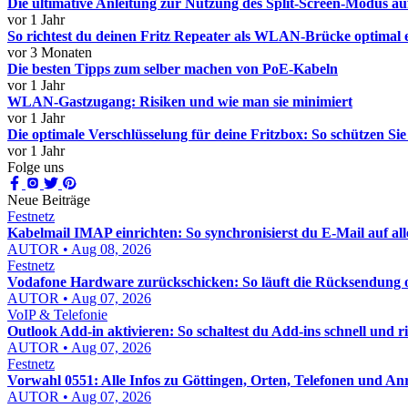
Die ultimative Anleitung zur Nutzung des Split-Screen-Modus 
vor 1 Jahr
So richtest du deinen Fritz Repeater als WLAN-Brücke optimal 
vor 3 Monaten
Die besten Tipps zum selber machen von PoE-Kabeln
vor 1 Jahr
WLAN-Gastzugang: Risiken und wie man sie minimiert
vor 1 Jahr
Die optimale Verschlüsselung für deine Fritzbox: So schützen S
vor 1 Jahr
Folge uns
Neue Beiträge
Festnetz
Kabelmail IMAP einrichten: So synchronisierst du E-Mail auf al
AUTOR • Aug 08, 2026
Festnetz
Vodafone Hardware zurückschicken: So läuft die Rücksendung o
AUTOR • Aug 07, 2026
VoIP & Telefonie
Outlook Add-in aktivieren: So schaltest du Add-ins schnell und ric
AUTOR • Aug 07, 2026
Festnetz
Vorwahl 0551: Alle Infos zu Göttingen, Orten, Telefonen und An
AUTOR • Aug 07, 2026