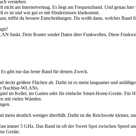
ch verstehen
 nicht am Internetvertrag. Es liegt am Frequenzband. Und genau hier w
l es ist und wie gut es mit Hindernissen klarkommt.
hast, triffst du bessere Entscheidungen. Du weißt dann, welches Ban
upt?
 WLAN funkt. Dein Router sendet Daten über Funkwellen. Diese Funkwe
. Es gibt nur das beste Band für deinen Zweck.
deckt größere Flächen ab. Dafür ist es meist langsamer und anfällige
gar Nachbar-WLANs.
iel im Keller, im Garten oder für einfache Smart-Home-Geräte. Für Hig
n mit vielen Wänden.
ungen.
nd meist deutlich weniger überfüllt. Dafür ist die Reichweite kleiner,
fast immer 5 GHz. Das Band ist oft der Sweet Spot zwischen Speed und 
ne Geräte.