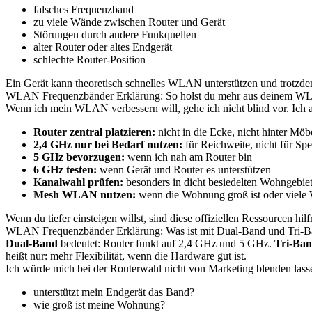
falsches Frequenzband
zu viele Wände zwischen Router und Gerät
Störungen durch andere Funkquellen
alter Router oder altes Endgerät
schlechte Router-Position
Ein Gerät kann theoretisch schnelles WLAN unterstützen und trotzde
WLAN Frequenzbänder Erklärung: So holst du mehr aus deinem W
Wenn ich mein WLAN verbessern will, gehe ich nicht blind vor. Ich ar
Router zentral platzieren:
nicht in die Ecke, nicht hinter Möb
2,4 GHz nur bei Bedarf nutzen:
für Reichweite, nicht für Sp
5 GHz bevorzugen:
wenn ich nah am Router bin
6 GHz testen:
wenn Gerät und Router es unterstützen
Kanalwahl prüfen:
besonders in dicht besiedelten Wohngebie
Mesh WLAN nutzen:
wenn die Wohnung groß ist oder viele
Wenn du tiefer einsteigen willst, sind diese offiziellen Ressourcen hilf
WLAN Frequenzbänder Erklärung: Was ist mit Dual-Band und Tri-
Dual-Band
bedeutet: Router funkt auf 2,4 GHz und 5 GHz.
Tri-Ba
heißt nur: mehr Flexibilität, wenn die Hardware gut ist.
Ich würde mich bei der Routerwahl nicht von Marketing blenden lassen
unterstützt mein Endgerät das Band?
wie groß ist meine Wohnung?