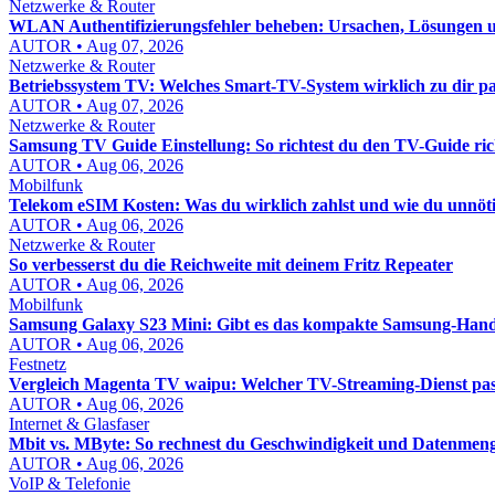
Netzwerke & Router
WLAN Authentifizierungsfehler beheben: Ursachen, Lösungen un
AUTOR • Aug 07, 2026
Netzwerke & Router
Betriebssystem TV: Welches Smart-TV-System wirklich zu dir pa
AUTOR • Aug 07, 2026
Netzwerke & Router
Samsung TV Guide Einstellung: So richtest du den TV-Guide rich
AUTOR • Aug 06, 2026
Mobilfunk
Telekom eSIM Kosten: Was du wirklich zahlst und wie du unnöt
AUTOR • Aug 06, 2026
Netzwerke & Router
So verbesserst du die Reichweite mit deinem Fritz Repeater
AUTOR • Aug 06, 2026
Mobilfunk
Samsung Galaxy S23 Mini: Gibt es das kompakte Samsung-Hand
AUTOR • Aug 06, 2026
Festnetz
Vergleich Magenta TV waipu: Welcher TV-Streaming-Dienst pass
AUTOR • Aug 06, 2026
Internet & Glasfaser
Mbit vs. MByte: So rechnest du Geschwindigkeit und Datenmenge
AUTOR • Aug 06, 2026
VoIP & Telefonie