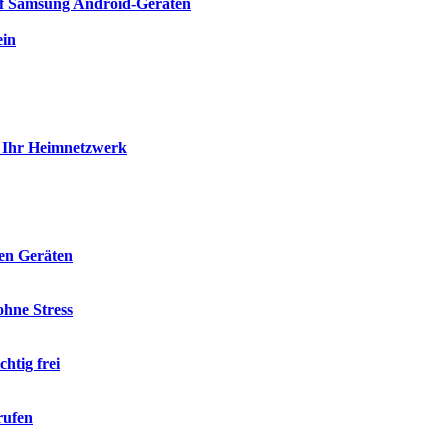
auf Samsung Android-Geräten
ein
ie Ihr Heimnetzwerk
len Geräten
hne Stress
htig frei
rufen