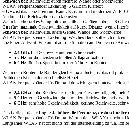
Schwach bei:
Reichweite durch mehrere Wände oder Stockwerke.
WLAN Frequenzbänder Erklärung: 6 GHz im Klartext
6 GHz
ist das neue Premium-Band. Es ist nur mit modernen Wi-Fi-6E- 
Nachteil: Die Reichweite ist am kleinsten.
Wenn ich ein starkes Setup mit kompatiblen Geräten habe, ist 6 GHz ri
Gut für:
maximale Geschwindigkeit auf kurze Distanz, wenig Interf
Schwach bei:
Reichweite, ältere Geräte, Wände und Stockwerke.
WLAN Frequenzbänder Erklärung: Welches Band sollte ich nutzen?
Die kurze Antwort: Es kommt auf die Situation an. Die bessere Antwor
2,4 GHz
für Reichweite und einfache Geräte
5 GHz
für die meisten schnellen Alltagsaufgaben
6 GHz
für Top-Speed in direkter Nähe zum Router
Wenn dein Router alle Bänder gleichzeitig anbietet, ist das oft prakt
Problemen ist das oft der schnellste Hebel.
WLAN Frequenzbänder Erklärung: Die wichtigsten Unterschiede auf
2,4 GHz:
hohe Reichweite, niedrigere Geschwindigkeit, mehr 
5 GHz:
gute Geschwindigkeit, mittlere Reichweite, meist weni
6 GHz:
sehr hohe Geschwindigkeit, geringe Reichweite, sehr 
Das ist die einfache Logik:
Je höher die Frequenz, desto schneller 
WLAN Frequenzbänder Erklärung: Warum dein WLAN manchmal la
Langsames WLAN hat oft nichts mit der Internetleitung zu tun. Ich s