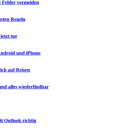
d Fehler vermeiden
gsten Regeln
etzt tue
 Android und iPhone
ich auf Reisen
nd alles wiederfindbar
t Outlook richtig