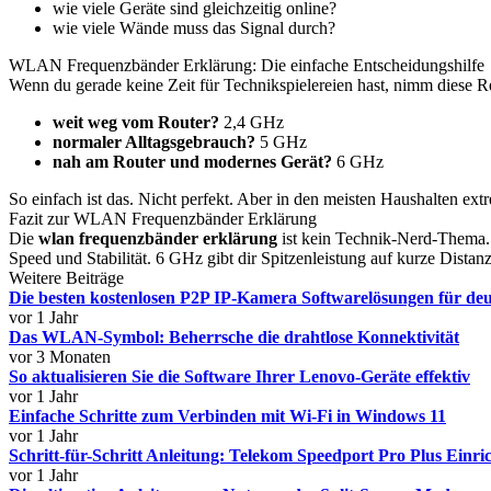
wie viele Geräte sind gleichzeitig online?
wie viele Wände muss das Signal durch?
WLAN Frequenzbänder Erklärung: Die einfache Entscheidungshilfe
Wenn du gerade keine Zeit für Technikspielereien hast, nimm diese R
weit weg vom Router?
2,4 GHz
normaler Alltagsgebrauch?
5 GHz
nah am Router und modernes Gerät?
6 GHz
So einfach ist das. Nicht perfekt. Aber in den meisten Haushalten extr
Fazit zur WLAN Frequenzbänder Erklärung
Die
wlan frequenzbänder erklärung
ist kein Technik-Nerd-Thema. 
Speed und Stabilität. 6 GHz gibt dir Spitzenleistung auf kurze Dista
Weitere Beiträge
Die besten kostenlosen P2P IP-Kamera Softwarelösungen für de
vor 1 Jahr
Das WLAN-Symbol: Beherrsche die drahtlose Konnektivität
vor 3 Monaten
So aktualisieren Sie die Software Ihrer Lenovo-Geräte effektiv
vor 1 Jahr
Einfache Schritte zum Verbinden mit Wi-Fi in Windows 11
vor 1 Jahr
Schritt-für-Schritt Anleitung: Telekom Speedport Pro Plus Einri
vor 1 Jahr