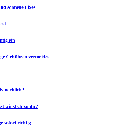
d schnelle Fixes
sst
tig ein
ige Gebühren vermeidest
y wirklich?
t wirklich zu dir?
 sofort richtig