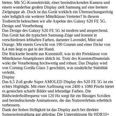
bieten. Mit 5G-Konnektivität, einer beeindruckenden Kamera und
einem wunderbar großen Display zielt Samsung auf eine breitere
Zielgruppe ab. Doch ist das Gerät wirklich ein Überraschungserfolg
oder lediglich ein weiterer Mittelklasse-Vertreter? In diesem
Testbericht beleuchten wir alle Aspekte des Galaxy S20 FE 5G.
Design und Verarbeitung
Das Design des Galaxy S20 FE 5G ist modern und ansprechend.
Das Gerät hat die typischen Samsung-Züge und kommt in
verschiedenen lebhaften Farben, darunter Lavendel, Mint und
Orange. Mit einem Gewicht von 190 Gramm und einer Dicke von
8,4 mm liegt es gut in der Hand.
Die Rückseite besteht aus Kunststoff, was in der Preisklasse von
Mittelklasse-Smartphones üblich ist. Trotz des Kunststoffmaterials
wirkt die Verarbeitung hochwertig und robust. Das Display wird
von Corning Gorilla Glass 3 geschützt, was zusätzliche Stabilität
verleiht.
Display
Das 6,5 Zoll große Super AMOLED Display des S20 FE 5G ist ein
echtes Highlight. Mit einer Auflösung von 2400 x 1080 Pixeln bietet
es gestochen scharfe Bilder und lebendige Farben. Die
Bildwiederholfrequenz von 120 Hz sorgt für ein flüssiges Scrollen
und beeindruckende Animationen, die das Nutzererlebnis erheblich
verbessern.
Dank der hohen Helligkeit ist das Display auch bei direkter
Sonneneinstrahlung gut ablesbar. Die Unterstützung für HDR10+