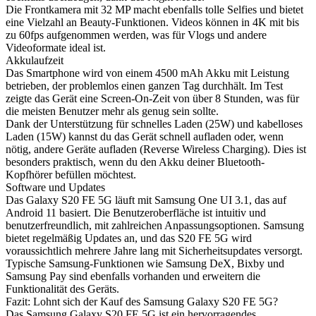
Die Frontkamera mit 32 MP macht ebenfalls tolle Selfies und bietet
eine Vielzahl an Beauty-Funktionen. Videos können in 4K mit bis
zu 60fps aufgenommen werden, was für Vlogs und andere
Videoformate ideal ist.
Akkulaufzeit
Das Smartphone wird von einem 4500 mAh Akku mit Leistung
betrieben, der problemlos einen ganzen Tag durchhält. Im Test
zeigte das Gerät eine Screen-On-Zeit von über 8 Stunden, was für
die meisten Benutzer mehr als genug sein sollte.
Dank der Unterstützung für schnelles Laden (25W) und kabelloses
Laden (15W) kannst du das Gerät schnell aufladen oder, wenn
nötig, andere Geräte aufladen (Reverse Wireless Charging). Dies ist
besonders praktisch, wenn du den Akku deiner Bluetooth-
Kopfhörer befüllen möchtest.
Software und Updates
Das Galaxy S20 FE 5G läuft mit Samsung One UI 3.1, das auf
Android 11 basiert. Die Benutzeroberfläche ist intuitiv und
benutzerfreundlich, mit zahlreichen Anpassungsoptionen. Samsung
bietet regelmäßig Updates an, und das S20 FE 5G wird
voraussichtlich mehrere Jahre lang mit Sicherheitsupdates versorgt.
Typische Samsung-Funktionen wie Samsung DeX, Bixby und
Samsung Pay sind ebenfalls vorhanden und erweitern die
Funktionalität des Geräts.
Fazit: Lohnt sich der Kauf des Samsung Galaxy S20 FE 5G?
Das Samsung Galaxy S20 FE 5G ist ein hervorragendes