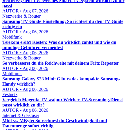
Betriebssystem TV: Welches Smart-TV-System wirklich zu dir
passt
AUTOR • Aug 07, 2026
Netzwerke & Router
Samsung TV Guide Einstellung: So richtest du den TV-Guide
richtig ein
AUTOR • Aug 06, 2026
Mobilfunk
Telekom eSIM Kosten: Was du wirklich zahlst und wie du
unnötige Gebühren vermeidest
AUTOR • Aug 06, 2026
Netzwerke & Router
So verbesserst du die Reichweite mit deinem Fritz Repeater
AUTOR • Aug 06, 2026
Mobilfunk
Samsung Galaxy S23 Mini: Gibt es das kompakte Samsung-
Handy wirklich?
AUTOR • Aug 06, 2026
Festnetz
Vergleich Magenta TV waipu: Welcher TV-Streaming-Dienst
passt wirklich zu dir?
AUTOR • Aug 06, 2026
Internet & Glasfaser
Mbit vs. MByte: So rechnest du Geschwindigkeit und
Datenmenge sofort richtig