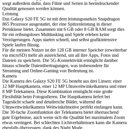
sorgt außerdem dafür, dass Filme und Serien in beeindruckender
Qualität genossen werden können.
Leistung
Das Galaxy S20 FE 5G ist mit dem leistungsstarken Snapdragon
865 Prozessor ausgestattet, der eine Spitzenleistung in dieser
Preisklasse bietet. Zusammen mit 6 GB oder 8 GB RAM sorgt dies
für ein reibungsloses Multitasking und Spiele erleben keine
Verzögerungen. Apps starten schnell, und selbst grafikintensive
Spiele laufen flüssig.
Für die meisten Nutzer ist der 128 GB interner Speicher (erweiterbar
via microSD) mehr als ausreichend, um all ihre Apps, Fotos und
Dateien zu speichern. Die 5G-Konnektivität ermöglicht darüber
hinaus schnelle Datenübertragungen, was insbesondere für
Streaming und Online-Gaming von Bedeutung ist.
Kamera
Die Kamera des Galaxy S20 FE 5G besteht aus drei Linsen: einer
12 MP Hauptkamera, einer 12 MP Ultraweitwinkelkamera und einer
8 MP Telekamera. Diese Kombination ermöglicht eine große
Flexibilität beim Fotografieren. Die Hauptkamera liefert bei
Tageslicht scharfe und detailreiche Bilder, während die
Ultraweitwinkelkamera Weitwinkelmotive perfekt einfangen kann.
Die 30-fache Zoomfunktion der Telekamera bietet überraschend
gute Ergebnisse, auch wenn sich die Qualität bei maximalem Zoom
etwas verringert. Bei schlechten Lichtverhältnissen kann die Kamera
ebenfalls überzeugen, dank des Night Mode.