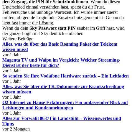
den Zugang, die PIN für Schutzfunktionen
. Wenn du diesen
Unterschied einmal verstanden hast, sparst du dir Frust,
Fehlversuche und unnötige Wartezeit. Ich würde immer zuerst
prüfen, ob gerade Login oder Zusatzschutz gemeint ist. Genau da
liegt fast immer die Lösung.
Wenn du dein
Sky Passwort statt PIN
sauber im Griff hast, wird
der ganze Login mit Sky deutlich einfacher.
Weitere Beiträge
Alles, was du über das Basic Roaming Paket der Telekom
wissen musst
vor 1 Jahr
Magenta TV und Waipu im Vergleich: Welcher Streaming-
Dienst ist der beste für dich?
vor 1 Jahr
So senden Sie Ihre Vodafone Hardware zurück – Ein Leitfaden
vor 1 Jahr
Alles, was Sie über die TK-Dokumente zur Krankschreibung
wissen müssen
vor 1 Jahr
O2 Internet zu Hause Erfahrungen: Ein umfassender Blick auf
Leistungen und Kundenmeinungen
vor 1 Jahr
Alles zur Vorwahl 06371 in Landstuhl – Wissenswertes und
Tipps
vor 2 Monaten