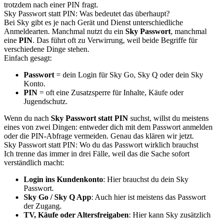
trotzdem nach einer PIN fragt.
Sky Passwort statt PIN: Was bedeutet das überhaupt?
Bei Sky gibt es je nach Gerät und Dienst unterschiedliche
Anmeldearten. Manchmal nutzt du ein
Sky Passwort
, manchmal
eine
PIN
. Das führt oft zu Verwirrung, weil beide Begriffe für
verschiedene Dinge stehen.
Einfach gesagt:
Passwort
= dein Login für Sky Go, Sky Q oder dein Sky
Konto.
PIN
= oft eine Zusatzsperre für Inhalte, Käufe oder
Jugendschutz.
Wenn du nach
Sky Passwort statt PIN
suchst, willst du meistens
eines von zwei Dingen: entweder dich mit dem Passwort anmelden
oder die PIN-Abfrage vermeiden. Genau das klären wir jetzt.
Sky Passwort statt PIN: Wo du das Passwort wirklich brauchst
Ich trenne das immer in drei Fälle, weil das die Sache sofort
verständlich macht:
Login ins Kundenkonto
: Hier brauchst du dein Sky
Passwort.
Sky Go / Sky Q App
: Auch hier ist meistens das Passwort
der Zugang.
TV, Käufe oder Altersfreigaben
: Hier kann Sky zusätzlich