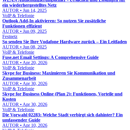
ein wiederhergestelltes Netz
AUTOR • Jun 14, 2025
VoIP & Telefonie
Outlook Add-In aktivieren: So nutzen Sie zusätzliche
Funktionen effizient
AUTOR • Jun 09, 2025
Festnetz
So senden Sie Ihre Vodafone Hardware zurück – Ein Leitfaden
AUTOR • Jun 08, 2025
VoIP & Telefonie
Fuse.net Email Settings: A Comprehensive Guide
AUTOR • Apr 20, 2026
VoIP & Telefonie
Skype for Business: Maximieren Sie Kommunikation und
Zusammenarbeit
AUTOR • Apr 30, 2026
VoIP & Telefonie
Skype for Business Online (Plan 2): Funktionen, Vorteile und
Kosten
AUTOR • Apr 30, 2026
VoIP & Telefonie
Die Vorwahl 02283: Welche Stadt verbirgt sich dahinter? Ein
umfassender Guide
AUTOR • Apr 10, 2026