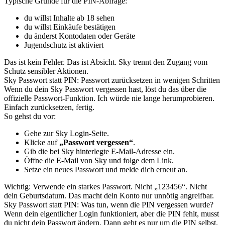
Typische Gründe für die PIN-Abfrage:
du willst Inhalte ab 18 sehen
du willst Einkäufe bestätigen
du änderst Kontodaten oder Geräte
Jugendschutz ist aktiviert
Das ist kein Fehler. Das ist Absicht. Sky trennt den Zugang vom
Schutz sensibler Aktionen.
Sky Passwort statt PIN: Passwort zurücksetzen in wenigen Schritten
Wenn du dein Sky Passwort vergessen hast, löst du das über die
offizielle Passwort-Funktion. Ich würde nie lange herumprobieren.
Einfach zurücksetzen, fertig.
So gehst du vor:
Gehe zur Sky Login-Seite.
Klicke auf
„Passwort vergessen“
.
Gib die bei Sky hinterlegte E-Mail-Adresse ein.
Öffne die E-Mail von Sky und folge dem Link.
Setze ein neues Passwort und melde dich erneut an.
Wichtig: Verwende ein starkes Passwort. Nicht „123456“. Nicht
dein Geburtsdatum. Das macht dein Konto nur unnötig angreifbar.
Sky Passwort statt PIN: Was tun, wenn die PIN vergessen wurde?
Wenn dein eigentlicher Login funktioniert, aber die PIN fehlt, musst
du nicht dein Passwort ändern. Dann geht es nur um die PIN selbst.