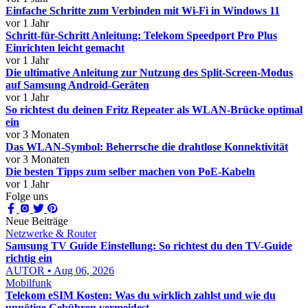
Einfache Schritte zum Verbinden mit Wi-Fi in Windows 11
vor 1 Jahr
Schritt-für-Schritt Anleitung: Telekom Speedport Pro Plus
Einrichten leicht gemacht
vor 1 Jahr
Die ultimative Anleitung zur Nutzung des Split-Screen-Modus
auf Samsung Android-Geräten
vor 1 Jahr
So richtest du deinen Fritz Repeater als WLAN-Brücke optimal
ein
vor 3 Monaten
Das WLAN-Symbol: Beherrsche die drahtlose Konnektivität
vor 3 Monaten
Die besten Tipps zum selber machen von PoE-Kabeln
vor 1 Jahr
Folge uns
Neue Beiträge
Netzwerke & Router
Samsung TV Guide Einstellung: So richtest du den TV-Guide
richtig ein
AUTOR • Aug 06, 2026
Mobilfunk
Telekom eSIM Kosten: Was du wirklich zahlst und wie du
unnötige Gebühren vermeidest