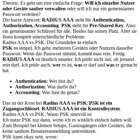
Theorie. Es geht um eine einfache Frage:
Will ich einzelne Nutzer
oder Geräte sauber verwalten
oder will ich nur ein gemeinsames
Passwort verteilen?
Die kurze Antwort:
RADIUS AAA
steht für
Authentication,
Authorization, Accounting
.
PSK
steht für
Pre-Shared Key
. Also:
ein gemeinsamer Schlüssel für alle. Beides hat seinen Platz. Aber sie
lösen komplett unterschiedliche Probleme.
Radius AAA vs PSK: Die Grundidee in einfach
PSK
ist simpel. Ich gebe mehreren Geräten oder Nutzern dasselbe
Passwort. Wenn das Passwort stimmt, kommt man rein. Fertig.
RADIUS AAA
ist deutlich smarter. Ich prüfe nicht nur, ob jemand
rein darf. Ich prüfe auch,
wer
es ist,
was
er darf und
was
er gemacht
hat.
Authentication
: Wer bist du?
Authorization
: Was darfst du?
Accounting
: Was hast du getan?
Das ist der Kern bei
Radius AAA vs PSK
:
PSK ist ein
Zugangsschlüssel
.
RADIUS AAA ist ein Kontrollsystem
.
Radius AAA vs PSK: Wann PSK sinnvoll ist
Ich nutze PSK nur dann, wenn ich es wirklich einfach halten will.
Zum Beispiel bei kleinen Setups, Gastzugängen oder Geräten, die
keine saubere Benutzeranmeldung unterstützen.
PSK kann okay sein, wenn: