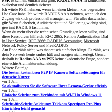
PSK
ist schnell, einfach und grob.
RADIUS AAA
ist kontrolliert,
skalierbar und deutlich sicherer.
Ich würde PSK nehmen, wenn ich einen kleinen, klar begrenzten
Use Case habe. Ich würde RADIUS AAA nehmen, wenn ich den
Zugang wirklich professionell managen will. Für alles dazwischen
gilt: Wenn Sicherheit, Auditierbarkeit und Skalierung wichtig sind,
gewinnt RADIUS fast immer.
Wenn du mehr über die technischen Grundlagen lesen willst, sind
diese Ressourcen hilfreich:
RFC 2865: Remote Authentication Dial
In User Service
,
RFC 2866: RADIUS Accounting
,
Microsoft
Network Policy Server
und
FreeRADIUS
.
Am Ende zählt nicht, was theoretisch einfacher klingt. Es zählt, was
dein Netzwerk heute sauber hält und morgen nicht zerlegt. Genau
deshalb ist
Radius AAA vs PSK
keine akademische Frage, sondern
eine echte Architekturentscheidung.
Weitere Beiträge
Die besten kostenlosen P2P IP-Kamera Softwarelösungen für
deutsche Nutzer
vor 1 Jahr
So aktualisieren Sie die Software Ihrer Lenovo-Geräte effektiv
vor 1 Jahr
Einfache Schritte zum Verbinden mit Wi-Fi in Windows 11
vor 1 Jahr
Schritt-für-Schritt Anleitung: Telekom Speedport Pro Plus
Einrichten leicht gemacht