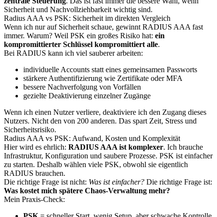
zentrale Steuerung
. Das ist fast immer die bessere Wahl, wenn
Sicherheit und Nachvollziehbarkeit wichtig sind.
Radius AAA vs PSK: Sicherheit im direkten Vergleich
Wenn ich nur auf Sicherheit schaue, gewinnt RADIUS AAA fast
immer. Warum? Weil PSK ein großes Risiko hat:
ein
kompromittierter Schlüssel kompromittiert alle
.
Bei RADIUS kann ich viel sauberer arbeiten:
individuelle Accounts statt eines gemeinsamen Passworts
stärkere Authentifizierung wie Zertifikate oder MFA
bessere Nachverfolgung von Vorfällen
gezielte Deaktivierung einzelner Zugänge
Wenn ich einen Nutzer verliere, deaktiviere ich den Zugang dieses
Nutzers. Nicht den von 200 anderen. Das spart Zeit, Stress und
Sicherheitsrisiko.
Radius AAA vs PSK: Aufwand, Kosten und Komplexität
Hier wird es ehrlich:
RADIUS AAA ist komplexer
. Ich brauche
Infrastruktur, Konfiguration und saubere Prozesse. PSK ist einfacher
zu starten. Deshalb wählen viele PSK, obwohl sie eigentlich
RADIUS brauchen.
Die richtige Frage ist nicht:
Was ist einfacher?
Die richtige Frage ist:
Was kostet mich spätere Chaos-Verwaltung mehr?
Mein Praxis-Check:
PSK
= schneller Start, wenig Setup, aber schwache Kontrolle