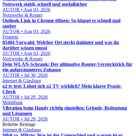
Netzwerk stabil, schnell und ausfallsicher
AUTOR • Aug 03, 2026
Netzwerke & Router
Outlook-Link in Chrome öffnen: So klappt es schnell und
sauber
AUTOR • Aug 03, 2026
Festnetz
05404 Vorwahl: Welcher Ort steckt dahinter und was du
darüber wissen musst
AUTOR • Aug 02, 2026
Netzwerke & Router
Dein WLAN-Schrank: Der ultimative Router-Verstecktrick für
ein aufgeräumteres Zuhause
AUTOR • Jul 30, 2026
Internet & Glasfaser
o2 tv test: Lohnt sich o2 TV wirklich? Mein klarer Praxis-
Check
AUTOR • Jul 29, 2026
Mobilfunk
Vibration beim Handy richtig einstellen: Gründe, Bedeutung
und Lösungen
AUTOR • Jul 29, 2026
Beliebte Beiträge
Internet & Glasfaser
Mbit vs. MByte: Was ist der Unterschied und warum ist er