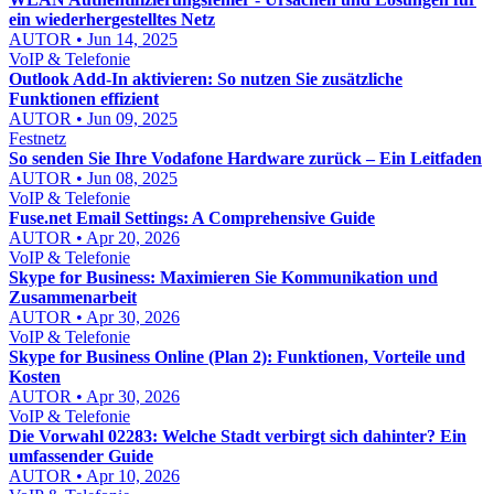
ein wiederhergestelltes Netz
AUTOR • Jun 14, 2025
VoIP & Telefonie
Outlook Add-In aktivieren: So nutzen Sie zusätzliche
Funktionen effizient
AUTOR • Jun 09, 2025
Festnetz
So senden Sie Ihre Vodafone Hardware zurück – Ein Leitfaden
AUTOR • Jun 08, 2025
VoIP & Telefonie
Fuse.net Email Settings: A Comprehensive Guide
AUTOR • Apr 20, 2026
VoIP & Telefonie
Skype for Business: Maximieren Sie Kommunikation und
Zusammenarbeit
AUTOR • Apr 30, 2026
VoIP & Telefonie
Skype for Business Online (Plan 2): Funktionen, Vorteile und
Kosten
AUTOR • Apr 30, 2026
VoIP & Telefonie
Die Vorwahl 02283: Welche Stadt verbirgt sich dahinter? Ein
umfassender Guide
AUTOR • Apr 10, 2026