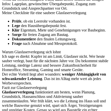
Infos: Lageplan, gewünschter Übergabepunkt, Zugang zum
Grundstück und Ansprechpartner vor Ort.
Meine Checkliste für eine saubere Glasfaserverlegung
Prüfe
, ob ein Leerrohr vorhanden ist.
Lege
den Hausübergabepunkt fest.
Klär
Eigentum, Miete und Genehmigungen vor Baubeginn.
Sorge
für freien Zugang am Bautag.
Dokumentiere
den finalen Leitungsweg.
Frage
nach Abnahme und Messprotokoll.
Warum Glasfaserverlegung sich lohnt
Ich sage es direkt: Kupfer ist am Limit, Glasfaser nicht. Wer heute
sauber verlegt, baut für die nächsten Jahre vor. Du bekommst stabile
Leistung, niedrige Latenz und bessere Zukunftssicherheit für
Homeoffice, Streaming, Gaming und smarte Geräte.
Der echte Vorteil liegt aber woanders:
weniger Abhängigkeit von
schwankender Leistung
. Das ist im Alltag mehr wert als jedes
Werbeversprechen.
Fazit zur Glasfaserverlegung
Glasfaserverlegung
funktioniert am besten, wenn Planung,
Grundstück, Hausanschluss und Aktivierung sauber
zusammenlaufen. Wer früh klärt, wo die Leitung ins Haus soll und
welche Bauweise genutzt wird, spart sich Ärger, Verzögerungen
und unnötige Kosten. Genau so wird aus Baustelle ein echter