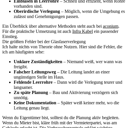
Einblasen in Leerrohre
– Schnell und effizient, wenn Rohre
vorhanden sind.
Oberirdische Verlegung
– Möglich, wenn die Umgebung es
zulässt und Genehmigungen passen.
Ein Überblick über alternative Methoden steht auch bei
aconium
.
Für die praktische Umsetzung ist auch
Infra Kabel
ein passender
Einstieg.
Die größten Fehler bei der Glasfaserverlegung
Ich halte nichts von Theorie ohne Nutzen. Hier sind die Fehler, die
ich am häufigsten sehe:
Unklare Zuständigkeiten
– Niemand weiß, wer wann was
freigibt.
Falscher Leitungsweg
– Die Leitung landet an einer
ungünstigen Stelle im Haus.
Fehlende Leerrohre
– Dann wird die Verlegung teurer und
langsamer.
Zu späte Planung
– Bau und Aktivierung verzögern sich
unnötig.
Keine Dokumentation
– Später weiß keiner mehr, wo die
Leitung genau liegt.
Wenn du Eigentümer bist, solltest du die Planung aktiv begleiten.
Wenn du Mieter bist, kläre früh mit der Vermieterpartei, was am
Gebäude erlaubt ist. Die Verbraucherzentrale erklärt wichtige