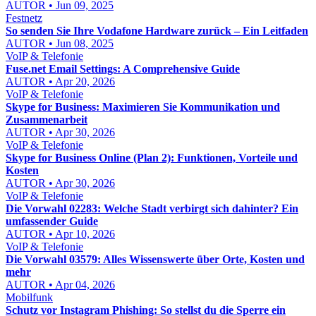
AUTOR • Jun 09, 2025
Festnetz
So senden Sie Ihre Vodafone Hardware zurück – Ein Leitfaden
AUTOR • Jun 08, 2025
VoIP & Telefonie
Fuse.net Email Settings: A Comprehensive Guide
AUTOR • Apr 20, 2026
VoIP & Telefonie
Skype for Business: Maximieren Sie Kommunikation und
Zusammenarbeit
AUTOR • Apr 30, 2026
VoIP & Telefonie
Skype for Business Online (Plan 2): Funktionen, Vorteile und
Kosten
AUTOR • Apr 30, 2026
VoIP & Telefonie
Die Vorwahl 02283: Welche Stadt verbirgt sich dahinter? Ein
umfassender Guide
AUTOR • Apr 10, 2026
VoIP & Telefonie
Die Vorwahl 03579: Alles Wissenswerte über Orte, Kosten und
mehr
AUTOR • Apr 04, 2026
Mobilfunk
Schutz vor Instagram Phishing: So stellst du die Sperre ein