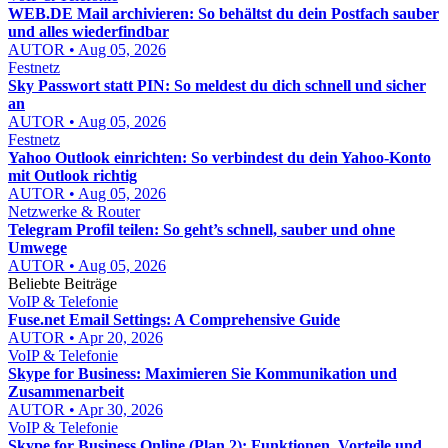
WEB.DE Mail archivieren: So behältst du dein Postfach sauber
und alles wiederfindbar
AUTOR • Aug 05, 2026
Festnetz
Sky Passwort statt PIN: So meldest du dich schnell und sicher
an
AUTOR • Aug 05, 2026
Festnetz
Yahoo Outlook einrichten: So verbindest du dein Yahoo-Konto
mit Outlook richtig
AUTOR • Aug 05, 2026
Netzwerke & Router
Telegram Profil teilen: So geht’s schnell, sauber und ohne
Umwege
AUTOR • Aug 05, 2026
Beliebte Beiträge
VoIP & Telefonie
Fuse.net Email Settings: A Comprehensive Guide
AUTOR • Apr 20, 2026
VoIP & Telefonie
Skype for Business: Maximieren Sie Kommunikation und
Zusammenarbeit
AUTOR • Apr 30, 2026
VoIP & Telefonie
Skype for Business Online (Plan 2): Funktionen, Vorteile und