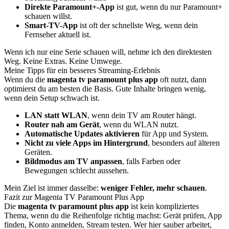
Direkte Paramount+-App
ist gut, wenn du nur Paramount+
schauen willst.
Smart-TV-App
ist oft der schnellste Weg, wenn dein
Fernseher aktuell ist.
Wenn ich nur eine Serie schauen will, nehme ich den direktesten
Weg. Keine Extras. Keine Umwege.
Meine Tipps für ein besseres Streaming-Erlebnis
Wenn du die
magenta tv paramount plus app
oft nutzt, dann
optimierst du am besten die Basis. Gute Inhalte bringen wenig,
wenn dein Setup schwach ist.
LAN statt WLAN
, wenn dein TV am Router hängt.
Router nah am Gerät
, wenn du WLAN nutzt.
Automatische Updates aktivieren
für App und System.
Nicht zu viele Apps im Hintergrund
, besonders auf älteren
Geräten.
Bildmodus am TV anpassen
, falls Farben oder
Bewegungen schlecht aussehen.
Mein Ziel ist immer dasselbe:
weniger Fehler, mehr schauen
.
Fazit zur Magenta TV Paramount Plus App
Die
magenta tv paramount plus app
ist kein kompliziertes
Thema, wenn du die Reihenfolge richtig machst: Gerät prüfen, App
finden, Konto anmelden, Stream testen. Wer hier sauber arbeitet,