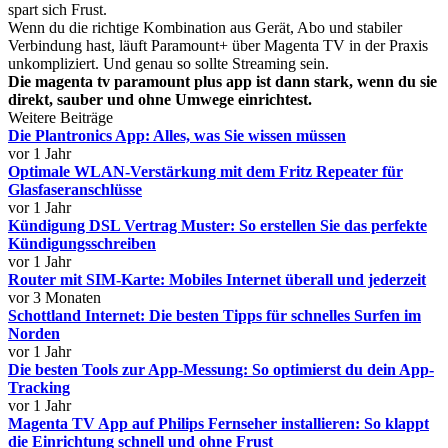
spart sich Frust.
Wenn du die richtige Kombination aus Gerät, Abo und stabiler
Verbindung hast, läuft Paramount+ über Magenta TV in der Praxis
unkompliziert. Und genau so sollte Streaming sein.
Die magenta tv paramount plus app ist dann stark, wenn du sie
direkt, sauber und ohne Umwege einrichtest.
Weitere Beiträge
Die Plantronics App: Alles, was Sie wissen müssen
vor 1 Jahr
Optimale WLAN-Verstärkung mit dem Fritz Repeater für
Glasfaseranschlüsse
vor 1 Jahr
Kündigung DSL Vertrag Muster: So erstellen Sie das perfekte
Kündigungsschreiben
vor 1 Jahr
Router mit SIM-Karte: Mobiles Internet überall und jederzeit
vor 3 Monaten
Schottland Internet: Die besten Tipps für schnelles Surfen im
Norden
vor 1 Jahr
Die besten Tools zur App-Messung: So optimierst du dein App-
Tracking
vor 1 Jahr
Magenta TV App auf Philips Fernseher installieren: So klappt
die Einrichtung schnell und ohne Frust