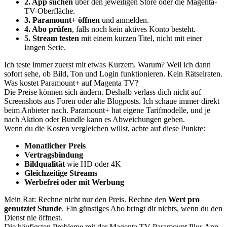
2. App suchen
über den jeweiligen Store oder die Magenta-
TV-Oberfläche.
3. Paramount+ öffnen
und anmelden.
4. Abo prüfen
, falls noch kein aktives Konto besteht.
5. Stream testen
mit einem kurzen Titel, nicht mit einer
langen Serie.
Ich teste immer zuerst mit etwas Kurzem. Warum? Weil ich dann
sofort sehe, ob Bild, Ton und Login funktionieren. Kein Rätselraten.
Was kostet Paramount+ auf Magenta TV?
Die Preise können sich ändern. Deshalb verlass dich nicht auf
Screenshots aus Foren oder alte Blogposts. Ich schaue immer direkt
beim Anbieter nach. Paramount+ hat eigene Tarifmodelle, und je
nach Aktion oder Bundle kann es Abweichungen geben.
Wenn du die Kosten vergleichen willst, achte auf diese Punkte:
Monatlicher Preis
Vertragsbindung
Bildqualität
wie HD oder 4K
Gleichzeitige Streams
Werbefrei oder mit Werbung
Mein Rat: Rechne nicht nur den Preis. Rechne den
Wert pro
genutztet Stunde
. Ein günstiges Abo bringt dir nichts, wenn du den
Dienst nie öffnest.
Die häufigsten Probleme mit der Magenta TV Paramount Plus App