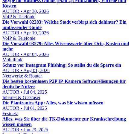
Skype for Business Online (Plan 2): Funktionen, Vorteile und
Kosten
AUTOR • Apr 30, 2026
VoIP & Telefonie
Die Vorwahl 02283: Welche Stadt verbirgt sich dahinter? Ein
umfassender Guide
AUTOR • Apr 10, 2026
VoIP & Telefonie
Die Vorwahl 03579: Alles Wissenswerte über Orte, Kosten und
mehr
AUTOR • Apr 04, 2026
Mobilfunk
Schutz vor Instagram Phishing: So stellst du die Sperre ein
AUTOR • Aug 01, 2025
Netzwerke & Router
Die besten kostenlosen P2P IP-Kamera Softwarelösungen für
deutsche Nutzer
AUTOR • Jul 04, 2025
Internet & Glasfaser
Die Plantronics App: Alles, was Sie wissen müssen
AUTOR • Jul 01, 2025
Festnetz
Alles, was Sie über die TK-Dokumente zur Krankschreibung
wissen müssen
AUTOR • Jun 29, 2025